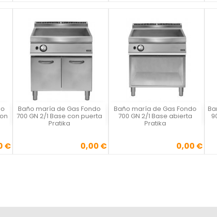
do
Baño maría de Gas Fondo
Baño maría de Gas Fondo
Ba
Vista rápida
Vista rápida



con
700 GN 2/1 Base con puerta
700 GN 2/1 Base abierta
9
Pratika
Pratika
0 €
0,00 €
0,00 €
Precio
Precio