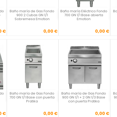
ndo
Baño maría de Gas Fondo
Baño maría Eléctrico Fondo
Ba
Vista rápida
Vista rápida



e
900 2 Cubas GN 1/1
700 GN 1/1 Base abierta
Sobremesa Emotion
Emotion
0 €
0,00 €
0,00 €
Precio
Precio
ndo
Baño maría de Gas Fondo
Baño maría de Gas Fondo
Ba
Vista rápida
Vista rápida



700 GN 1/1 Base con puerta
900 GN 1/1 + 2 GN 1/3 Base
9
Pratika
con puerta Pratika
0 €
0,00 €
0,00 €
Precio
Precio