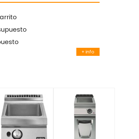
arrito
esupuesto
puesto
+ info