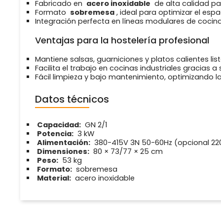
Fabricado en
acero inoxidable
de alta calidad para
Formato
sobremesa
, ideal para optimizar el espa
Integración perfecta en líneas modulares de cocin
Ventajas para la hostelería profesional
Mantiene salsas, guarniciones y platos calientes list
Facilita el trabajo en cocinas industriales gracias 
Fácil limpieza y bajo mantenimiento, optimizando l
Datos técnicos
Capacidad:
GN 2/1
Potencia:
3 kW
Alimentación:
380-415V 3N 50-60Hz (opcional 22
Dimensiones:
80 × 73/77 × 25 cm
Peso:
53 kg
Formato:
sobremesa
Material:
acero inoxidable