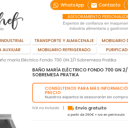
email
WhatsApp
Contacto
ASESORAMIENTO PERSONALIZ
Expertos de confianza en maquinar
io
industria alimentaria y gastrono
INDUSTRIAL
TRANSPORTE Y ALMACENAJE
MOBILIARIO 
 AUXILIAR
MOBILIARIO REFRIGERADO
PURIFICAD
ño maría Eléctrico Fondo 700 GN 2/1 Sobremesa Pratika
BAÑO MARÍA ELÉCTRICO FONDO 700 GN 2/
SOBREMESA PRATIKA
CONSÚLTENOS PARA MÁS INFORMACIÓ
💬
PRECIO
Nuestros expertos le asesorarán sin compr
local_shipping
IVA no incluido
Envío gratuito
a partir de 290€ + iva en península