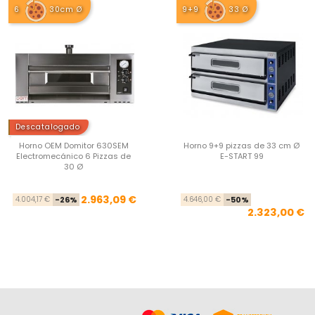
6
30cm Ø
9+9
33 Ø
Descatalogado
Horno OEM Domitor 630SEM
Horno 9+9 pizzas de 33 cm Ø
Electromecánico 6 Pizzas de
E-START 99
30 Ø
Precio base
Precio
Pre
Pre
2.963,09 €
4.004,17 €
-26%
4.646,00 €
-50%
2.323,00 €