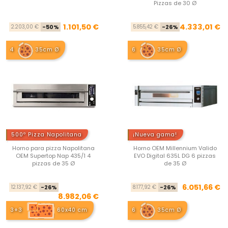
Pizzas de 30 Ø
Precio base
Precio
Pre
Pre
1.101,50 €
4.333,01 €
2.203,00 €
-50%
5.855,42 €
-26%
4
35cm Ø
6
35cm Ø
500º Pizza Napolitana
¡Nueva gama!
Horno para pizza Napolitana
Horno OEM Millennium Valido
OEM Supertop Nap 435/1 4
EVO Digital 635L DG 6 pizzas
pizzas de 35 Ø
de 35 Ø
Precio base
Precio
Pre
Pre
6.051,66 €
12.137,92 €
-26%
8.177,92 €
-26%
8.982,06 €
3+3
60x40 cm
6
35cm Ø