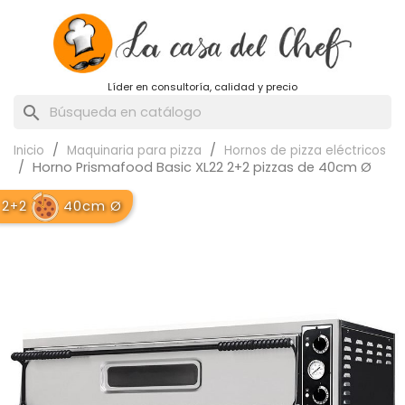
Líder en consultoría, calidad y precio
search
Inicio
Maquinaria para pizza
Hornos de pizza eléctricos
Horno Prismafood Basic XL22 2+2 pizzas de 40cm Ø
2+2
40cm Ø