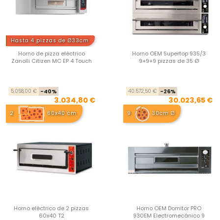
Hasta 4 pizzas de Ø33cm
Horno de pizza eléctrico
Horno OEM Supertop 935/3
Zanolli Citizen MC EP 4 Touch
9+9+9 pizzas de 35 Ø
Precio base
Precio
Pre
Pre
5.058,00 €
-40%
40.572,50 €
-26%
3.034,80 €
30.023,65 €
2
60x40 cm
9
30cm Ø
Horno eléctrico de 2 pizzas
Horno OEM Domitor PRO
60x40 T2
930EM Electromecánico 9