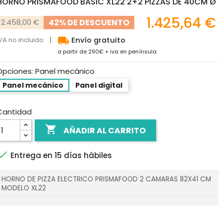
HORNO PRISMAFOOD BASIC XL22 2+2 PIZZAS DE 40CM Ø
1.425,64 €
42% DE DESCUENTO
2.458,00 €
local_shipping
VA no incluido
Envío gratuito
a partir de 290€ + iva en península
Opciones: Panel mecánico
Panel mecánico
Panel digital
Cantidad

AÑADIR AL CARRITO

Entrega en 15 días hábiles
HORNO DE PIZZA ELECTRICO PRISMAFOOD 2 CAMARAS 82X41 CM
MODELO XL22