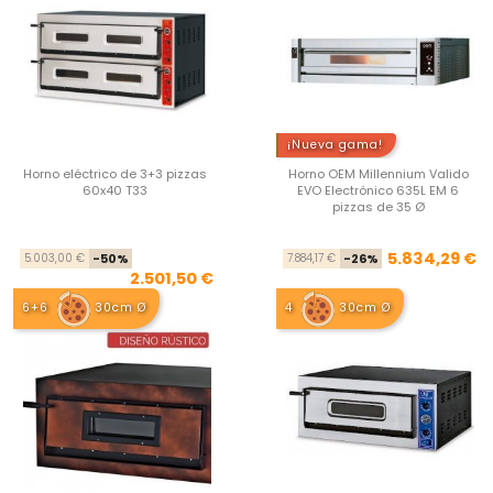
¡Nueva gama!
Horno eléctrico de 3+3 pizzas
Horno OEM Millennium Valido
60x40 T33
EVO Electrónico 635L EM 6
pizzas de 35 Ø
Precio base
Precio
Pre
Pre
5.834,29 €
5.003,00 €
-50%
7.884,17 €
-26%
2.501,50 €
6+6
30cm Ø
4
30cm Ø