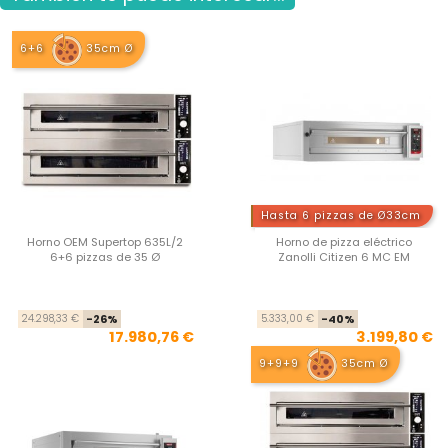
6+6
35cm Ø
Hasta 6 pizzas de Ø33cm
Horno OEM Supertop 635L/2
Horno de pizza eléctrico
6+6 pizzas de 35 Ø
Zanolli Citizen 6 MC EM
Precio base
Precio
Pre
Pre
24.298,33 €
-26%
5.333,00 €
-40%
17.980,76 €
3.199,80 €
9+9+9
35cm Ø