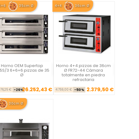
6+6
35cm Ø
4+4
36cm Ø
Horno OEM Supertop
Horno 4+4 pizzas de 36cm
Vista rápida
Vista rápida


5S/3 6+6+6 pizzas de 35
Ø FR72-44 Cámara
Ø
totalmente en piedra
refractaria
26.252,43 €
2.379,50 €
Precio base
Precio
Precio base
Precio
476,25 €
-26%
4.759,00 €
-50%
30cm Ø