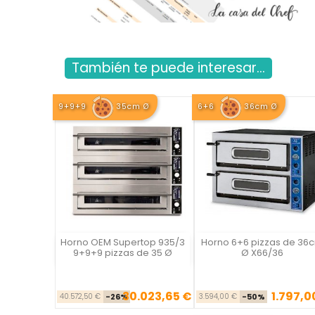
También te puede interesar...
9+9+9
35cm Ø
6+6
36cm Ø
Horno OEM Supertop 935/3
Horno 6+6 pizzas de 36
Vista rápida
Vista rápida

9+9+9 pizzas de 35 Ø
Ø X66/36
30.023,65 €
1.797,0
Precio base
Precio
Precio ba
Pre
40.572,50 €
-26%
3.594,00 €
-50%