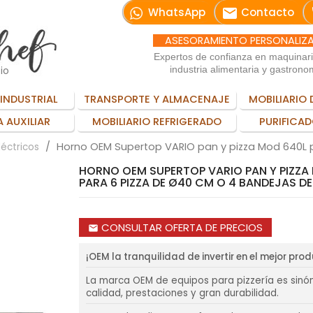
email
WhatsApp
Contacto
ASESORAMIENTO PERSONALIZ
Expertos de confianza en maquinar
io
industria alimentaria y gastrono
INDUSTRIAL
TRANSPORTE Y ALMACENAJE
MOBILIARIO 
 AUXILIAR
MOBILIARIO REFRIGERADO
PURIFICAD
Horno OEM Supertop VARIO pan y pizza Mod 640L 
léctricos
HORNO OEM SUPERTOP VARIO PAN Y PIZZA
PARA 6 PIZZA DE Ø40 CM O 4 BANDEJAS D
CONSULTAR OFERTA DE PRECIOS
email
¡OEM la tranquilidad de invertir en el mejor pro
La marca OEM de equipos para pizzería es sinó
calidad, prestaciones y gran durabilidad.