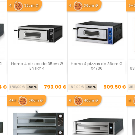
4
35cm Ø
4
36cm Ø
6+
0L
Horno 4 pizzas de 35cm Ø
Horno 4 pizzas de 36cm Ø
Vista rápida
Vista rápida



ENTRY 4
X4/36
63
4 €
793,00 €
909,50 €
se
cio
Precio base
Precio
Precio base
Precio
1.586,00 €
-50%
1.819,00 €
-50%
35.
4+4
30cm Ø
6
40cm Ø
4