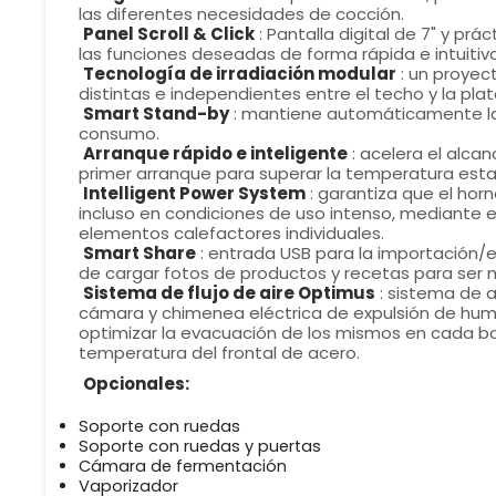
las diferentes necesidades de cocción.
Panel Scroll & Click
: Pantalla digital de 7" y p
las funciones deseadas de forma rápida e intuitiva
Tecnología de irradiación modular
: un proyec
distintas e independientes entre el techo y la plat
Smart Stand-by
: mantiene automáticamente la
consumo.
Arranque rápido e inteligente
: acelera el alca
primer arranque para superar la temperatura esta
Intelligent Power System
: garantiza que el ho
incluso en condiciones de uso intenso, mediante e
elementos calefactores individuales.
Smart Share
: entrada USB para la importación/e
de cargar fotos de productos y recetas para ser m
Sistema de flujo de aire Optimus
: sistema de 
cámara y chimenea eléctrica de expulsión de hum
optimizar la evacuación de los mismos en cada b
temperatura del frontal de acero.
Opcionales:
Soporte con ruedas
Soporte con ruedas y puertas
Cámara de fermentación
Vaporizador