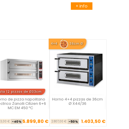
+ info
4+4
36cm Ø
sta 12 pizzas de Ø33cm
rno de pizza napolitano
Horno 4+4 pizzas de 36cm
Vista rápida
Vista rápida


ctrico Zanolli Citizen 6+6
Ø X44/36
MC EM 450 ºC
5.899,80 €
1.403,50 €
Precio base
Precio
Precio base
Precio
33,00 €
-40%
2.807,00 €
-50%