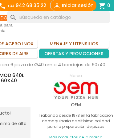
call

shopping_cart
942 68 35 22
Iniciar sesión
0
+34
search
ADO
ia para
mía
DE ACERO INOX
MENAJE Y UTENSILIOS
ORES DE AIRE
OFERTAS Y PROMOCIONES
para 6 pizza de Ø40 cm o 4 bandejas de 60x40
 MOD 640L
Marca
E 60X40
OEM
ducto!
Trabando desde 1973 en la fabricación
de maquinaria de altísima calidad
mimo de alta
para la preparación de pizzas
Más productos de la marca