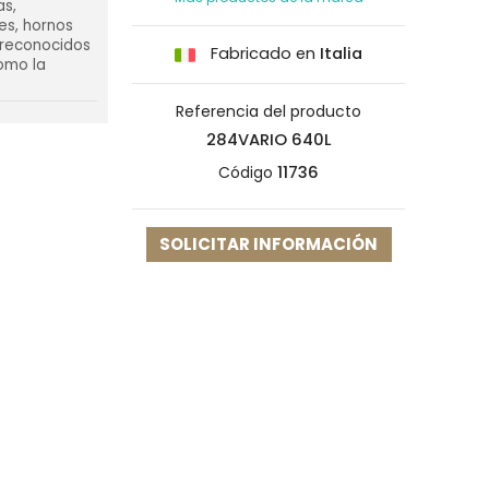
as,
es, hornos
n reconocidos
Fabricado en
Italia
como la
Referencia del producto
284VARIO 640L
Código
11736
SOLICITAR INFORMACIÓN