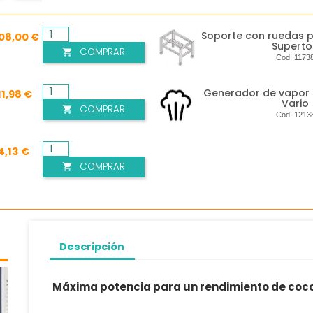
Soporte con ruedas 
108,00 €
Supert
COMPRAR

Cod:
1173
Generador de vapor 
11,98 €
Vario
COMPRAR

Cod:
1213
4,13 €
COMPRAR

Descripción
Máxima potencia para un rendimiento de cocc