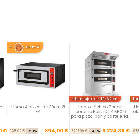
4
30cm Ø
4 bandejas de 40x60cm
Ha
cm
Horno 4 pizzas de 30cm Ø
Horno eléctrico Zanolli
Ho
Vista rápida
Vista rápida



E4
Teorema Polis IOT 4 MC26
elé
para pizza, pan y pastelería
0 €
894,00 €
5.224,80 €
se
cio
Precio base
Precio
Precio base
Precio
1.788,00 €
-50%
8.708,00 €
-40%
9.8