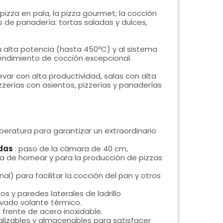
 pizza en pala, la pizza gourmet; la cocción
s de panadería: tortas saladas y dulces,
u alta potencia (hasta 450ºC) y al sistema
endimiento de cocción excepcional.
evar con alta productividad, salas con alta
zzerías con asientos, pizzerías y panaderías
eratura para garantizar un extraordinario
das
: paso de la cámara de 40 cm,
a de hornear y para la producción de pizzas
l) para facilitar la cocción del pan y otros
os y paredes laterales de ladrillo
evado volante térmico.
, frente de acero inoxidable.
lizables y almacenables para satisfacer