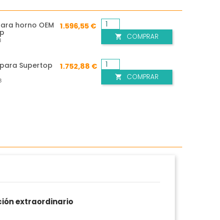
para horno OEM
1.596,55 €
op
COMPRAR

8
para Supertop
1.752,88 €
COMPRAR

8
ión extraordinario