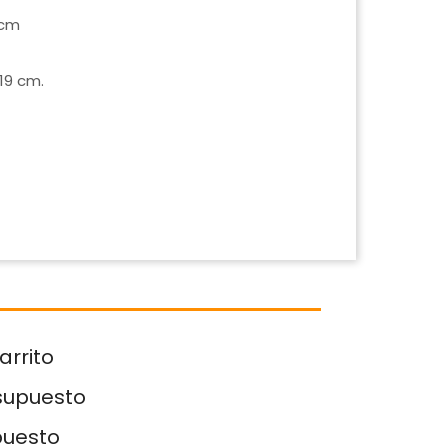
 cm
19 cm.
arrito
esupuesto
puesto