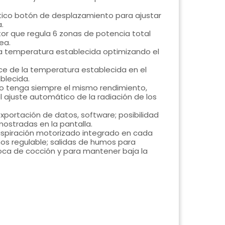
ráctico botón de desplazamiento para ajustar
.
tor que regula 6 zonas de potencia total
ea.
 temperatura establecida optimizando el
nce de la temperatura establecida en el
blecida.
rno tenga siempre el mismo rendimiento,
l ajuste automático de la radiación de los
xportación de datos, software; posibilidad
ostradas en la pantalla.
aspiración motorizado integrado en cada
os regulable; salidas de humos para
oca de cocción y para mantener baja la