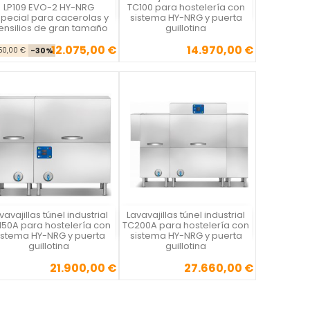
Silanos
Silanos
LP109 EVO-2 HY-NRG
TC100 para hostelería con
pecial para cacerolas y
sistema HY-NRG y puerta
ensilios de gran tamaño
guillotina
12.075,00 €
14.970,00 €
Precio base
Precio
Precio
250,00 €
-30%
vavajillas túnel industrial
Lavavajillas túnel industrial
Silanos
Silanos
150A para hostelería con
TC200A para hostelería con
istema HY-NRG y puerta
sistema HY-NRG y puerta
guillotina
guillotina
21.900,00 €
27.660,00 €
Precio
Precio