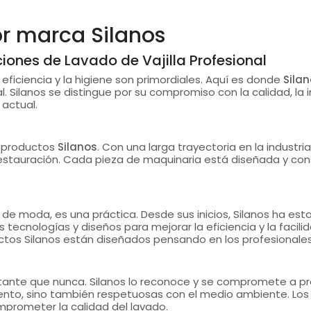
or marca Silanos
ciones de Lavado de Vajilla Profesional
la eficiencia y la higiene son primordiales. Aquí es donde
Sila
l. Silanos se distingue por su compromiso con la calidad, la 
 actual.
s productos
Silanos
. Con una larga trayectoria en la industri
 restauración. Cada pieza de maquinaria está diseñada y const
a de moda, es una práctica. Desde sus inicios, Silanos ha es
tecnologías y diseños para mejorar la eficiencia y la facili
uctos Silanos están diseñados pensando en los profesionales
ortante que nunca. Silanos lo reconoce y se compromete a pr
iento, sino también respetuosas con el medio ambiente. Lo
mprometer la calidad del lavado.