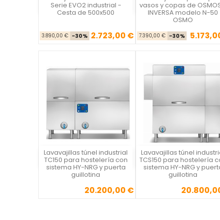
Silanos
Silanos
Serie EVO2 industrial -
vasos y copas de OSMOS
Cesta de 500x500
INVERSA modelo N-50
OSMO
2.723,00 €
5.173,0
Precio base
Precio
Precio ba
Pre
3.890,00 €
-30%
7.390,00 €
-30%
Lavavajillas túnel industrial
Lavavajillas túnel industri
Silanos
Silanos
TC150 para hostelería con
TCS150 para hostelería c
sistema HY-NRG y puerta
sistema HY-NRG y puert
guillotina
guillotina
20.200,00 €
20.800,0
Precio
Precio