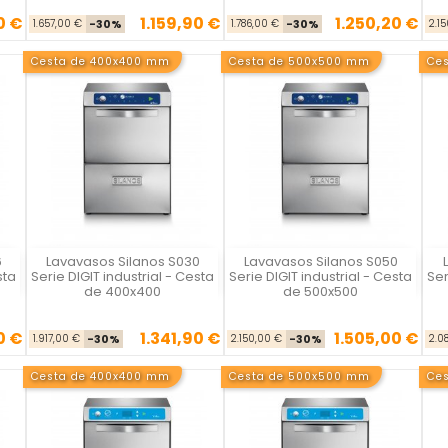
0 €
1.159,90 €
1.250,20 €
se
cio
Precio base
Precio
Precio base
Precio
1.657,00 €
-30%
1.786,00 €
-30%
2.1
Cesta de 400x400 mm
Cesta de 500x500 mm
Ce
6
Lavavasos Silanos S030
Lavavasos Silanos S050
Silanos
Silanos
sta
Serie DIGIT industrial - Cesta
Serie DIGIT industrial - Cesta
Ser
de 400x400
de 500x500
0 €
1.341,90 €
1.505,00 €
se
cio
Precio base
Precio
Precio base
Precio
1.917,00 €
-30%
2.150,00 €
-30%
2.0
Cesta de 400x400 mm
Cesta de 500x500 mm
Ce