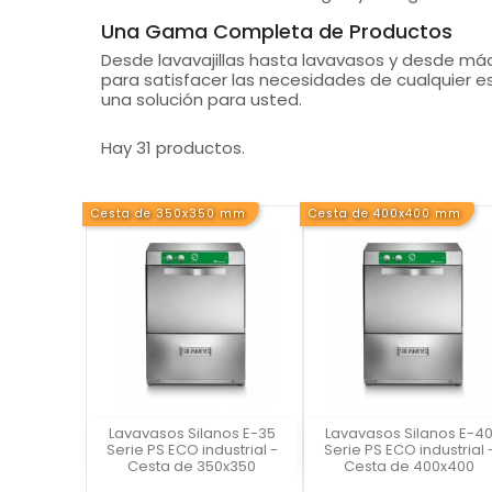
Una Gama Completa de Productos
Desde lavavajillas hasta lavavasos y desde m
para satisfacer las necesidades de cualquier e
una solución para usted.
Hay 31 productos.
Cesta de 350x350 mm
Cesta de 400x400 mm
Lavavasos Silanos E-35
Lavavasos Silanos E-4
Silanos
Silanos
Serie PS ECO industrial -
Serie PS ECO industrial 
Cesta de 350x350
Cesta de 400x400