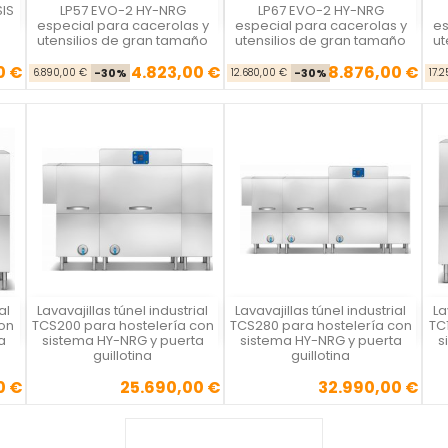
Silanos
Silanos
IS
LP57 EVO-2 HY-NRG
LP67 EVO-2 HY-NRG
especial para cacerolas y
especial para cacerolas y
es
utensilios de gran tamaño
utensilios de gran tamaño
ut
0 €
4.823,00 €
8.876,00 €
se
cio
Precio base
Precio
Precio base
Precio
6.890,00 €
-30%
12.680,00 €
-30%
17.
al
Lavavajillas túnel industrial
Lavavajillas túnel industrial
La
Silanos
Silanos
on
TCS200 para hostelería con
TCS280 para hostelería con
TC
a
sistema HY-NRG y puerta
sistema HY-NRG y puerta
s
guillotina
guillotina
0 €
25.690,00 €
32.990,00 €
Precio
Precio