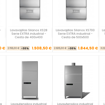
0
Lavavajillas Silanos XS28
Lavavajillas Silanos XS700
La
Silanos
Silanos
Serie EXTRA industrial -
Serie EXTRA industrial -
Cesta de 400x400
Cesta de 500x500
0 €
1.508,50 €
1.844,50 €
se
cio
Precio base
Precio
Precio base
Precio
2.155,00 €
-30%
2.635,00 €
-30%
3.2
ra
Lavautensilios industrial
Lavautensilios industrial