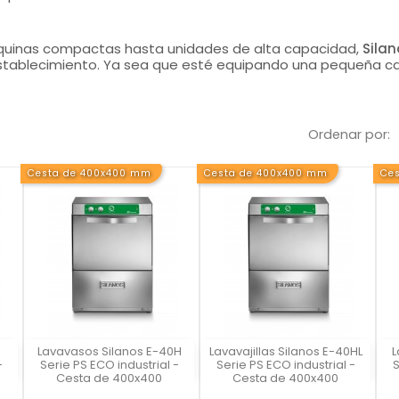
áquinas compactas hasta unidades de alta capacidad,
Silan
stablecimiento. Ya sea que esté equipando una pequeña caf
Ordenar por:
Cesta de 400x400 mm
Cesta de 400x400 mm
Ce
0
Lavavasos Silanos E-40H
Lavavajillas Silanos E-40HL
L
Silanos
Silanos
-
Serie PS ECO industrial -
Serie PS ECO industrial -
S
Cesta de 400x400
Cesta de 400x400