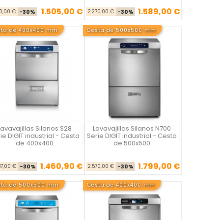
1.505,00 €
1.589,00 €
Precio base
Precio
Precio base
Precio
50,00 €
-30%
2.270,00 €
-30%
sta de 400x400 mm
Cesta de 500x500 mm
Lavavajillas Silanos S28
Lavavajillas Silanos N700
Silanos
Silanos
ie DIGIT industrial - Cesta
Serie DIGIT industrial - Cesta
de 400x400
de 500x500
1.460,90 €
1.799,00 €
Precio base
Precio
Precio base
Precio
87,00 €
-30%
2.570,00 €
-30%
sta de 500x500 mm
Cesta de 400x400 mm