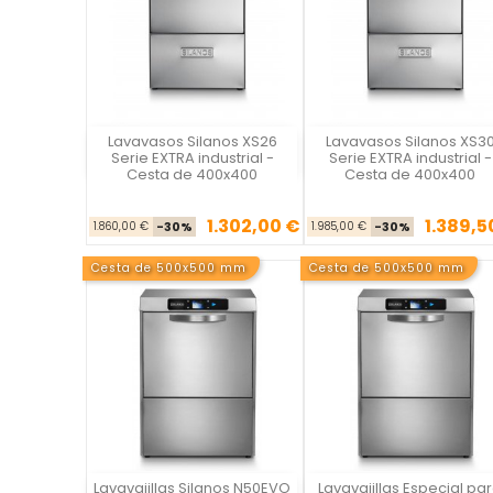
Lavavasos Silanos XS26
Lavavasos Silanos XS3
Silanos
Silanos
Serie EXTRA industrial -
Serie EXTRA industrial -
Cesta de 400x400
Cesta de 400x400
1.302,00 €
1.389,5
Precio base
Precio
Precio ba
Pre
1.860,00 €
-30%
1.985,00 €
-30%
Cesta de 500x500 mm
Cesta de 500x500 mm
Lavavajillas Silanos N50EVO
Lavavajillas Especial pa