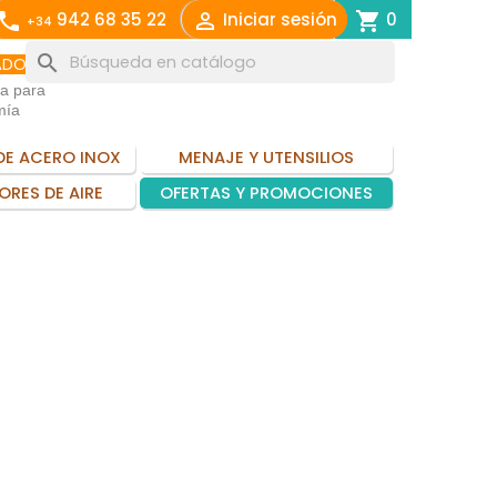
call

shopping_cart
942 68 35 22
Iniciar sesión
0
+34
search
ADO
ia para
mía
DE ACERO INOX
MENAJE Y UTENSILIOS
ORES DE AIRE
OFERTAS Y PROMOCIONES