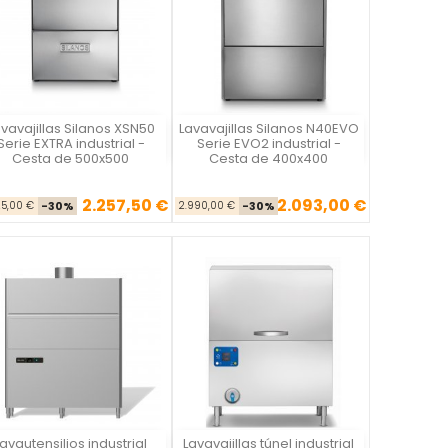
vavajillas Silanos XSN50
Lavavajillas Silanos N40EVO
Silanos
Silanos
Serie EXTRA industrial -
Serie EVO2 industrial -
Cesta de 500x500
Cesta de 400x400
2.257,50 €
2.093,00 €
Precio base
Precio
Precio base
Precio
25,00 €
-30%
2.990,00 €
-30%
Lavautensilios industrial
Lavavajillas túnel industrial