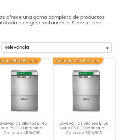
os
ofrece una gama completa de productos
etería o un gran restaurante, Silanos tiene
Relevancia

sta de 450x450 mm
Cesta de 500x500 mm
avavajillas Silanos E-45
Lavavajillas Silanos E-50
Silanos
Silanos
erie PS ECO industrial -
Serie PS ECO industrial -
Cesta de 450x450
Cesta de 500x500