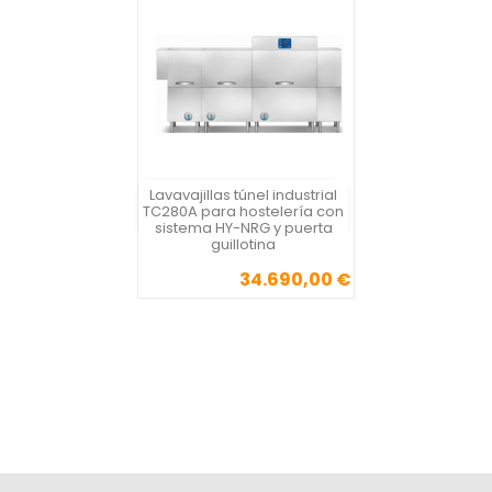
Lavavajillas túnel industrial
Silanos
TC280A para hostelería con
sistema HY-NRG y puerta
guillotina
34.690,00 €
Precio