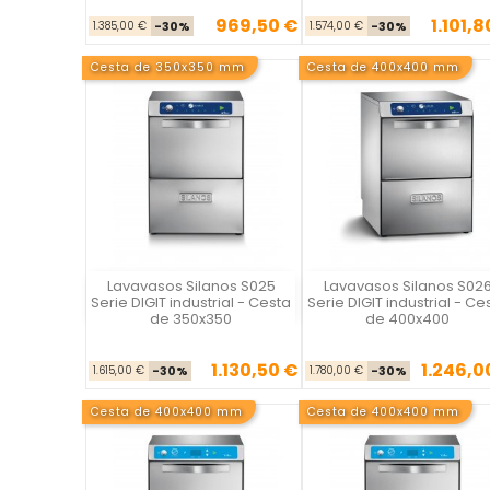
969,50 €
1.101,8
Precio base
Precio
Precio ba
Pre
1.385,00 €
-30%
1.574,00 €
-30%
Cesta de 350x350 mm
Cesta de 400x400 mm
Lavavasos Silanos S025
Lavavasos Silanos S02
Silanos
Silanos
Serie DIGIT industrial - Cesta
Serie DIGIT industrial - Ce
de 350x350
de 400x400
1.130,50 €
1.246,0
Precio base
Precio
Precio ba
Pre
1.615,00 €
-30%
1.780,00 €
-30%
Cesta de 400x400 mm
Cesta de 400x400 mm