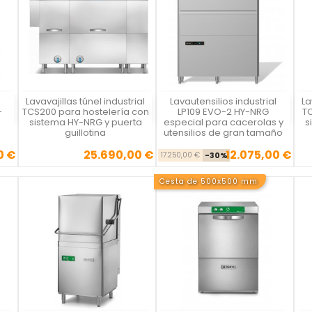
5
Lavavajillas túnel industrial
Lavautensilios industrial
La
Vista rápida
Vista rápida



-
TCS200 para hostelería con
LP109 EVO-2 HY-NRG
TC
sistema HY-NRG y puerta
especial para cacerolas y
s
guillotina
utensilios de gran tamaño
0 €
25.690,00 €
12.075,00 €
se
cio
Precio
Precio base
Precio
17.250,00 €
-30%
Cesta de 500x500 mm