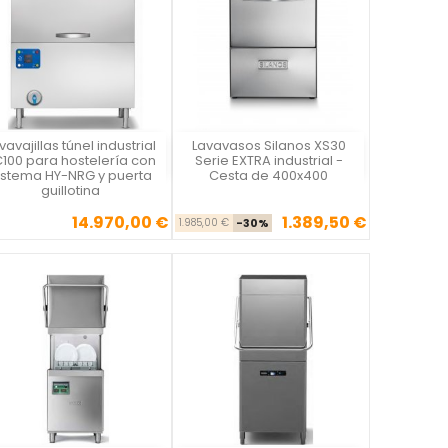
vavajillas túnel industrial
Lavavasos Silanos XS30
Vista rápida
Vista rápida


100 para hostelería con
Serie EXTRA industrial -
istema HY-NRG y puerta
Cesta de 400x400
guillotina
14.970,00 €
1.389,50 €
Precio
Precio base
Precio
1.985,00 €
-30%