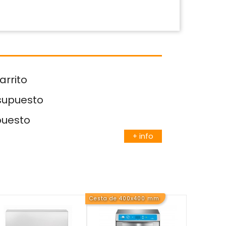
arrito
esupuesto
puesto
+ info
Cesta de 400x400 mm