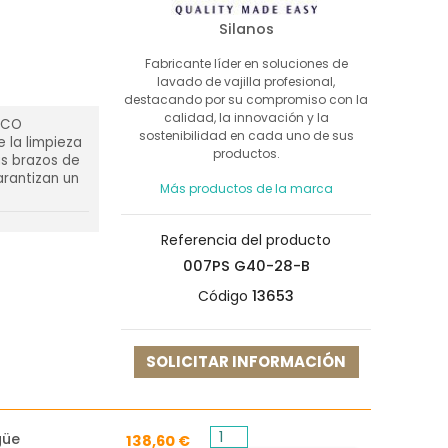
Silanos
Fabricante líder en soluciones de
lavado de vajilla profesional,
destacando por su compromiso con la
calidad, la innovación y la
 ECO
sostenibilidad en cada uno de sus
e la limpieza
productos.
us brazos de
arantizan un
Más productos de la marca
Referencia del producto
007PS G40-28-B
Código
13653
SOLICITAR INFORMACIÓN
güe
138,60 €