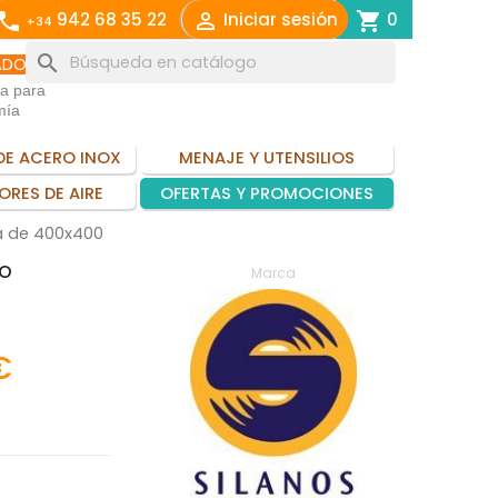
call

shopping_cart
942 68 35 22
Iniciar sesión
0
+34
search
ADO
ia para
mía
DE ACERO INOX
MENAJE Y UTENSILIOS
ORES DE AIRE
OFERTAS Y PROMOCIONES
ta de 400x400
CO
Marca
€