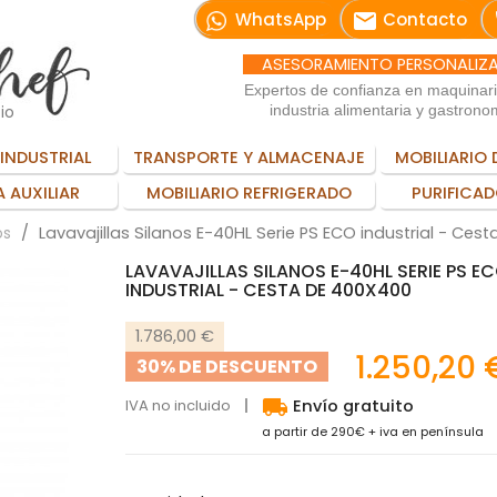
email
WhatsApp
Contacto
ASESORAMIENTO PERSONALIZ
Expertos de confianza en maquinar
io
industria alimentaria y gastrono
INDUSTRIAL
TRANSPORTE Y ALMACENAJE
MOBILIARIO 
 AUXILIAR
MOBILIARIO REFRIGERADO
PURIFICAD
Lavavajillas Silanos E-40HL Serie PS ECO industrial - Ces
os
LAVAVAJILLAS SILANOS E-40HL SERIE PS E
INDUSTRIAL - CESTA DE 400X400
1.786,00 €
1.250,20 
30% DE DESCUENTO
local_shipping
IVA no incluido
Envío gratuito
a partir de 290€ + iva en península