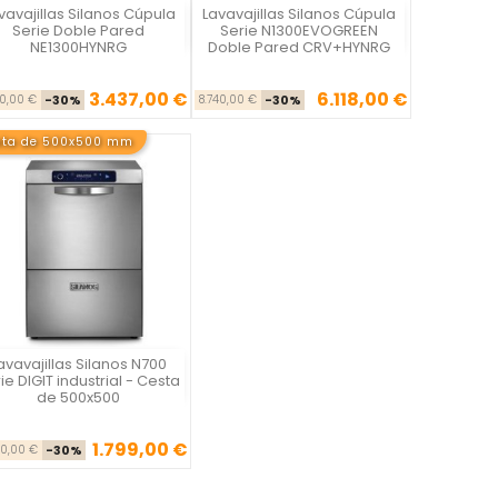
vavajillas Silanos Cúpula
Lavavajillas Silanos Cúpula
Vista rápida
Vista rápida


Serie Doble Pared
Serie N1300EVOGREEN
NE1300HYNRG
Doble Pared CRV+HYNRG
3.437,00 €
6.118,00 €
Precio base
Precio
Precio base
Precio
10,00 €
-30%
8.740,00 €
-30%
sta de 500x500 mm
avavajillas Silanos N700
Vista rápida

ie DIGIT industrial - Cesta
de 500x500
1.799,00 €
Precio base
Precio
70,00 €
-30%