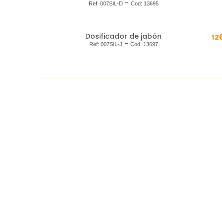
-
Ref:
007SIL-D
Cod:
13695
Dosificador de jabón
12
-
Ref:
007SIL-J
Cod:
13697