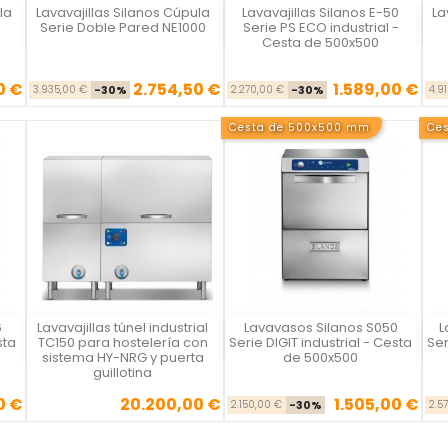
la
Lavavajillas Silanos Cúpula
Lavavajillas Silanos E-50
La
Vista rápida
Vista rápida



Serie Doble Pared NE1000
Serie PS ECO industrial -
Cesta de 500x500
0 €
2.754,50 €
1.589,00 €
se
cio
Precio base
Precio
Precio base
Precio
3.935,00 €
-30%
2.270,00 €
-30%
4.9
Cesta de 500x500 mm
Ce
6
Lavavajillas túnel industrial
Lavavasos Silanos S050
L
Vista rápida
Vista rápida



sta
TC150 para hostelería con
Serie DIGIT industrial - Cesta
Ser
sistema HY-NRG y puerta
de 500x500
guillotina
0 €
20.200,00 €
1.505,00 €
se
cio
Precio
Precio base
Precio
2.150,00 €
-30%
2.5