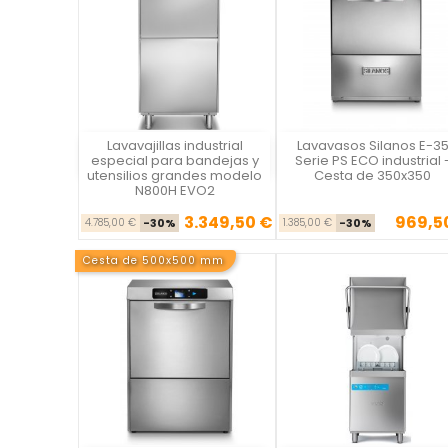
Lavavajillas industrial
Lavavasos Silanos E-3
Vista rápida
Vista rápida

especial para bandejas y
Serie PS ECO industrial 
utensilios grandes modelo
Cesta de 350x350
N800H EVO2
3.349,50 €
969,5
Precio base
Precio
Precio ba
Pre
4.785,00 €
-30%
1.385,00 €
-30%
Cesta de 500x500 mm