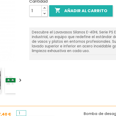
Cantidad

AÑADIR AL CARRITO
Descubre el Lavavasos Silanos E-40HL Serie PS
industrial, un equipo que redefine el estándar d
de vasos y platos en entornos profesionales. S
lavado superior e inferior en acero inoxidable g
limpieza exhaustiva en cada uso.

Bomba de desa
7,40 €