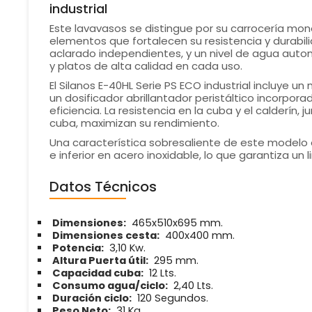
industrial
Este lavavasos se distingue por su carrocería mo
elementos que fortalecen su resistencia y durabil
aclarado independientes, y un nivel de agua auto
y platos de alta calidad en cada uso.
El Silanos E-40HL Serie PS ECO industrial incluye 
un dosificador abrillantador peristáltico incorpo
eficiencia. La resistencia en la cuba y el calderín, 
cuba, maximizan su rendimiento.
Una característica sobresaliente de este modelo e
e inferior en acero inoxidable, lo que garantiza un 
Datos Técnicos
Dimensiones:
465x510x695 mm.
Dimensiones cesta:
400x400 mm.
Potencia:
3,10 Kw.
Altura Puerta útil:
295 mm.
Capacidad cuba:
12 Lts.
Consumo agua/ciclo:
2,40 Lts.
Duración ciclo:
120 Segundos.
Peso Neto:
31 Kg.