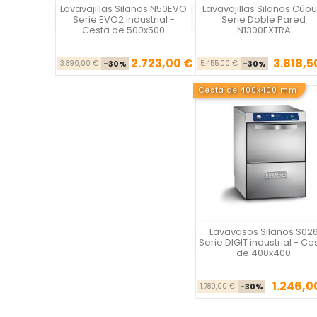
Lavavajillas Silanos N50EVO
Lavavajillas Silanos Cúpu
Vista rápida
Vista rápida

Serie EVO2 industrial -
Serie Doble Pared
Cesta de 500x500
N1300EXTRA
2.723,00 €
3.818,5
Precio base
Precio
Precio ba
Pre
3.890,00 €
-30%
5.455,00 €
-30%
Cesta de 400x400 mm
Lavavasos Silanos S02
Vista rápida
Serie DIGIT industrial - Ce
de 400x400
1.246,0
Precio ba
Pre
1.780,00 €
-30%