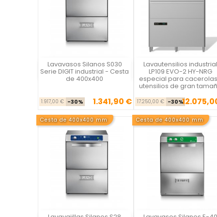
Lavavasos Silanos S030
Lavautensilios industria
Vista rápida
Vista rápida

Serie DIGIT industrial - Cesta
LP109 EVO-2 HY-NRG
de 400x400
especial para cacerolas
utensilios de gran tama
1.341,90 €
12.075,0
Precio base
Precio
Precio ba
Pr
1.917,00 €
-30%
17.250,00 €
-30%
Cesta de 400x400 mm
Cesta de 400x400 mm
Lavavajillas Silanos S28
Lavavasos Silanos E-4