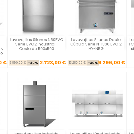
l
Lavavajillas Silanos N50EVO
Lavavajillas Silanos Doble
La
Vista rápida
Vista rápida



Serie EVO2 industrial -
Cúpula Serie N-1300 EVO 2
TC
 y
Cesta de 500x500
HY-NRG
s
ño
0 €
2.723,00 €
9.296,00 €
se
ecio
Precio base
Precio
Precio base
Precio
3.890,00 €
-30%
13.280,00 €
-30%
0
Lavautensilios industrial
Lavavajillas túnel industrial
La