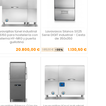
vavajillas túnel industrial
Lavavasos Silanos S025
Vista rápida
Vista rápida


S150 para hostelería con
Serie DIGIT industrial - Cesta
istema HY-NRG y puerta
de 350x350
guillotina
20.800,00 €
1.130,50 €
Precio
Precio base
Precio
1.615,00 €
-30%
vavajillas Silanos Cúpula
Lavavajillas túnel industrial