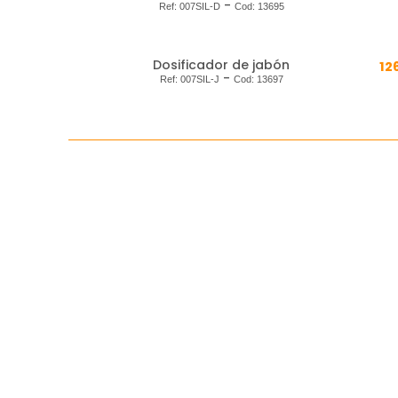
-
Ref:
007SIL-D
Cod:
13695
Dosificador de jabón
12
-
Ref:
007SIL-J
Cod:
13697