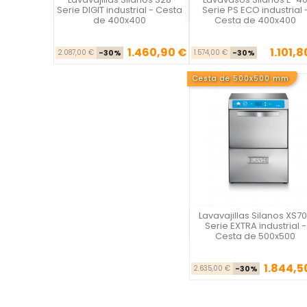
Vista rápida
Vista rápida

Serie DIGIT industrial - Cesta
Serie PS ECO industrial 
de 400x400
Cesta de 400x400
1.460,90 €
1.101,8
Precio base
Precio
Precio ba
Pre
2.087,00 €
-30%
1.574,00 €
-30%
Cesta de 500x500 mm
Lavavajillas Silanos XS7
Vista rápida
Serie EXTRA industrial -
Cesta de 500x500
1.844,5
Precio ba
Pre
2.635,00 €
-30%