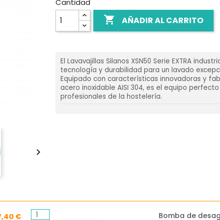
Cantidad

AÑADIR AL CARRITO
El Lavavajillas Silanos XSN50 Serie EXTRA industr
tecnología y durabilidad para un lavado excepc
Equipado con características innovadoras y fa
acero inoxidable AISI 304, es el equipo perfect
profesionales de la hostelería.

Bomba de desa
7,40 €