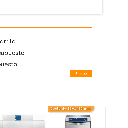
arrito
esupuesto
puesto
+ info
Cesta de 350x350 mm