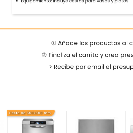
Equipamiento: Incluye cestas para vasos y platos
① Añade los productos al c
② Finaliza el carrito y crea pr
> Recibe por email el presu
Cesta de 500x500 mm