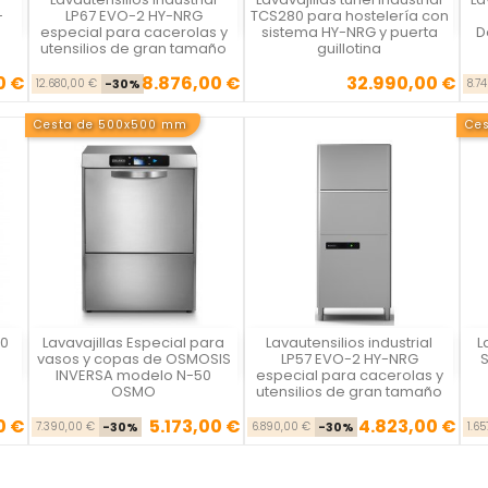
Vista rápida
Vista rápida



-
LP67 EVO-2 HY-NRG
TCS280 para hostelería con
especial para cacerolas y
sistema HY-NRG y puerta
D
utensilios de gran tamaño
guillotina
0 €
8.876,00 €
32.990,00 €
se
cio
Precio base
Precio
Precio
12.680,00 €
-30%
8.7
Cesta de 500x500 mm
Ce
00
Lavavajillas Especial para
Lavautensilios industrial
L
Vista rápida
Vista rápida



vasos y copas de OSMOSIS
LP57 EVO-2 HY-NRG
S
INVERSA modelo N-50
especial para cacerolas y
OSMO
utensilios de gran tamaño
0 €
5.173,00 €
4.823,00 €
se
cio
Precio base
Precio
Precio base
Precio
7.390,00 €
-30%
6.890,00 €
-30%
1.6