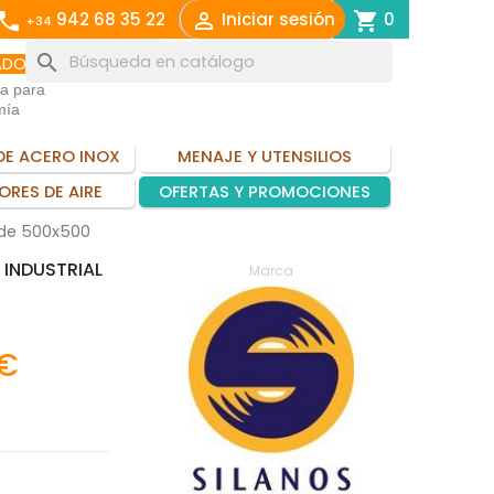
call

shopping_cart
942 68 35 22
Iniciar sesión
0
+34
search
ADO
ia para
mía
DE ACERO INOX
MENAJE Y UTENSILIOS
ORES DE AIRE
OFERTAS Y PROMOCIONES
a de 500x500
 INDUSTRIAL
Marca
 €