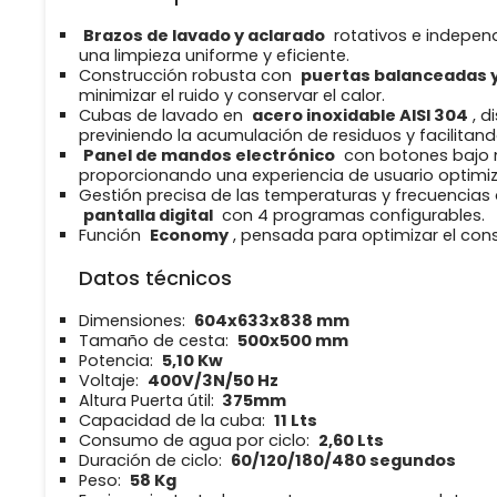
Brazos de lavado y aclarado
rotativos e independ
una limpieza uniforme y eficiente.
Construcción robusta con
puertas balanceadas y
minimizar el ruido y conservar el calor.
Cubas de lavado en
acero inoxidable AISI 304
, 
previniendo la acumulación de residuos y facilitando
Panel de mandos electrónico
con botones bajo m
proporcionando una experiencia de usuario optimi
Gestión precisa de las temperaturas y frecuencias
pantalla digital
con 4 programas configurables.
Función
Economy
, pensada para optimizar el co
Datos técnicos
Dimensiones:
604x633x838 mm
Tamaño de cesta:
500x500 mm
Potencia:
5,10 Kw
Voltaje:
400V/3N/50 Hz
Altura Puerta útil:
375mm
Capacidad de la cuba:
11 Lts
Consumo de agua por ciclo:
2,60 Lts
Duración de ciclo:
60/120/180/480 segundos
Peso:
58 Kg