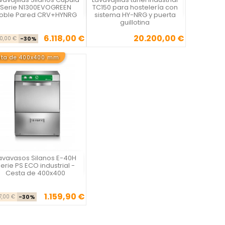
Vista rápida
Vista rápida


Serie N1300EVOGREEN
TC150 para hostelería con
oble Pared CRV+HYNRG
sistema HY-NRG y puerta
guillotina
6.118,00 €
20.200,00 €
Precio base
Precio
Precio
40,00 €
-30%
sta de 400x400 mm
avavasos Silanos E-40H
Vista rápida

erie PS ECO industrial -
Cesta de 400x400
1.159,90 €
Precio base
Precio
57,00 €
-30%