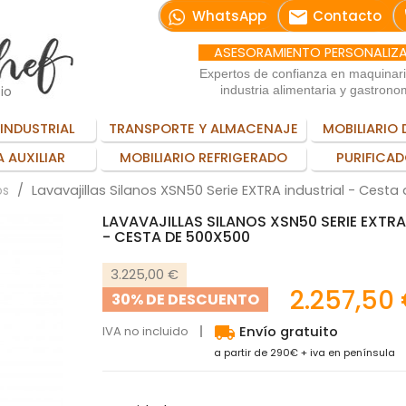
email
WhatsApp
Contacto
ASESORAMIENTO PERSONALIZ
Expertos de confianza en maquinar
io
industria alimentaria y gastrono
INDUSTRIAL
TRANSPORTE Y ALMACENAJE
MOBILIARIO 
 AUXILIAR
MOBILIARIO REFRIGERADO
PURIFICAD
Lavavajillas Silanos XSN50 Serie EXTRA industrial - Cest
os
LAVAVAJILLAS SILANOS XSN50 SERIE EXTRA
- CESTA DE 500X500
3.225,00 €
2.257,50
30% DE DESCUENTO
local_shipping
IVA no incluido
Envío gratuito
a partir de 290€ + iva en península