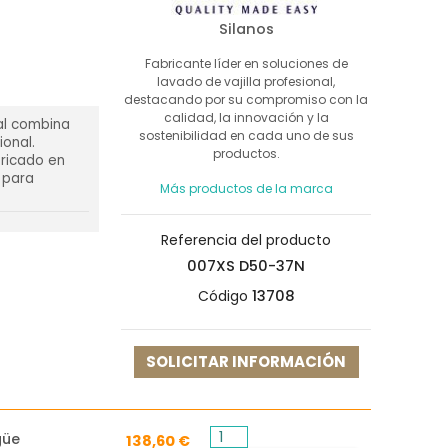
Silanos
Fabricante líder en soluciones de
lavado de vajilla profesional,
destacando por su compromiso con la
calidad, la innovación y la
ial combina
sostenibilidad en cada uno de sus
ional.
productos.
bricado en
o para
Más productos de la marca
Referencia del producto
007XS D50-37N
Código
13708
SOLICITAR INFORMACIÓN
güe
138,60 €