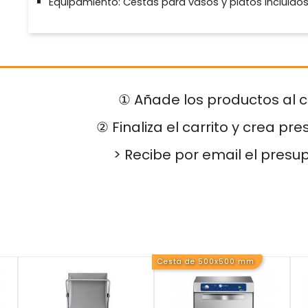
Equipamiento: Cestas para vasos y platos incluido
① Añade los productos al c
② Finaliza el carrito y crea pr
> Recibe por email el presu
Cesta de 500x500 mm