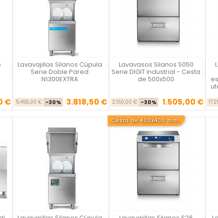
6
Lavavajillas Silanos Cúpula
Lavavasos Silanos S050
Vista rápida
Vista rápida



Serie Doble Pared
Serie DIGIT industrial - Cesta
N1300EXTRA
de 500x500
es
ut
0 €
3.818,50 €
1.505,00 €
se
cio
Precio base
Precio
Precio base
Precio
5.455,00 €
-30%
2.150,00 €
-30%
17.
Cesta de 400x400 mm
al
Lavavajillas Silanos Cúpula
Lavavajillas Silanos S28
L