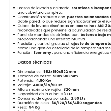
Brazos de lavado y aclarado
rotativos e indepen
una cobertura completa.
Construcción robusta con
puertas balanceadas 
doble pared, lo que reduce significativamente el rui
Cubas de lavado diseñadas en
acero inox AISI 30
redondeados que previene la acumulación de resid
Panel de mandos electrónico con
botones bajo 
proporcionando una interfaz intuitiva.
Precisión y control gracias al
ajuste de temperat
como una gestión detallada de la temperatura me
Función
Economy
, para una eficiencia energétic
Datos técnicos
Dimensiones:
582x610x822 mm
Tamaño de cesta:
500x500 mm
Potencia:
4,90 Kw
Voltaje:
400V/3N/50 Hz
Altura máxima de vajilla:
320 mm
Capacidad de la cuba:
23 Lts
Consumo de agua por ciclo:
2,60 Lts
Duración de ciclo:
60/120/180/480 segundos
Peso:
54 Kg