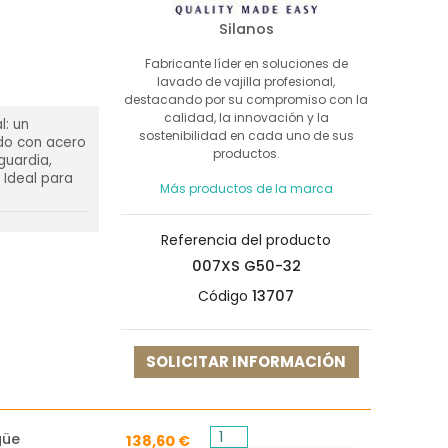
Silanos
Fabricante líder en soluciones de
lavado de vajilla profesional,
destacando por su compromiso con la
calidad, la innovación y la
l: un
sostenibilidad en cada uno de sus
ado con acero
productos.
guardia,
. Ideal para
Más productos de la marca
Referencia del producto
007XS G50-32
Código
13707
SOLICITAR INFORMACIÓN
güe
138,60 €