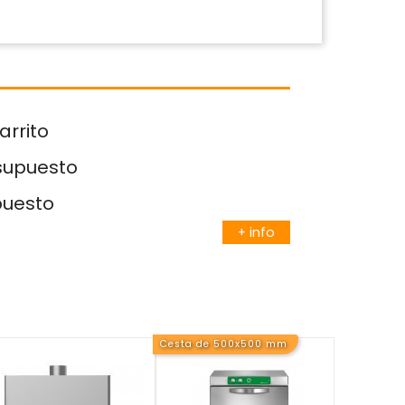
s
arrito
esupuesto
puesto
+ info
Cesta de 500x500 mm