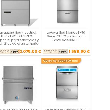
Lavautensilios industrial
Lavavajillas Silanos E-50
Vista rápida
Vista rápida


LP109 EVO-2 HY-NRG
Serie PS ECO industrial -
pecial para cacerolas y
Cesta de 500x500
ensilios de gran tamaño
12.075,00 €
1.589,00 €
Precio base
Precio
Precio base
Precio
250,00 €
-30%
2.270,00 €
-30%
Cesta de 500x500 mm
avavajillas Silanos Doble
Lavavajillas Silanos XSN50