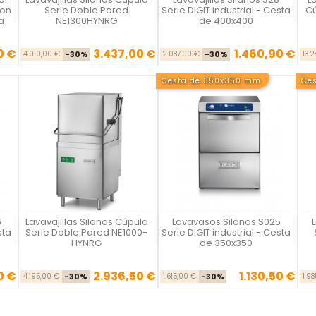
Vista rápida
Vista rápida



con
Serie Doble Pared
Serie DIGIT industrial - Cesta
Cú
a
NE1300HYNRG
de 400x400
0 €
3.437,00 €
1.460,90 €
Precio base
Precio
Precio base
Precio
4.910,00 €
-30%
2.087,00 €
-30%
13.
Cesta de 350x350 mm
Ce
6
Lavavajillas Silanos Cúpula
Lavavasos Silanos S025
Vista rápida
Vista rápida



sta
Serie Doble Pared NE1000-
Serie DIGIT industrial - Cesta
HYNRG
de 350x350
0 €
2.936,50 €
1.130,50 €
se
cio
Precio base
Precio
Precio base
Precio
4.195,00 €
-30%
1.615,00 €
-30%
1.9