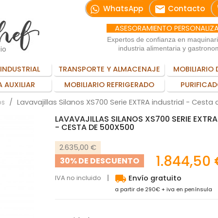
email
WhatsApp
Contacto
ASESORAMIENTO PERSONALIZ
Expertos de confianza en maquinar
io
industria alimentaria y gastrono
INDUSTRIAL
TRANSPORTE Y ALMACENAJE
MOBILIARIO 
 AUXILIAR
MOBILIARIO REFRIGERADO
PURIFICAD
Lavavajillas Silanos XS700 Serie EXTRA industrial - Cest
os
LAVAVAJILLAS SILANOS XS700 SERIE EXTRA
- CESTA DE 500X500
2.635,00 €
1.844,50
30% DE DESCUENTO
local_shipping
IVA no incluido
Envío gratuito
a partir de 290€ + iva en península