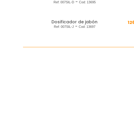
-
Ref:
007SIL-D
Cod:
13695
Dosificador de jabón
12
-
Ref:
007SIL-J
Cod:
13697