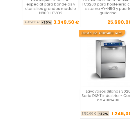
Vista rápida
Vista rápida

especial para bandejas y
TCS200 para hostelería 
utensilios grandes modelo
sistema HY-NRG y puert
N800H EVO2
guillotina
3.349,50 €
25.690,0
Precio base
Precio
Precio
4.785,00 €
-30%
Cesta de 400x400 mm
Lavavasos Silanos S02
Vista rápida
Serie DIGIT industrial - Ce
de 400x400
1.246,0
Precio ba
Pre
1.780,00 €
-30%