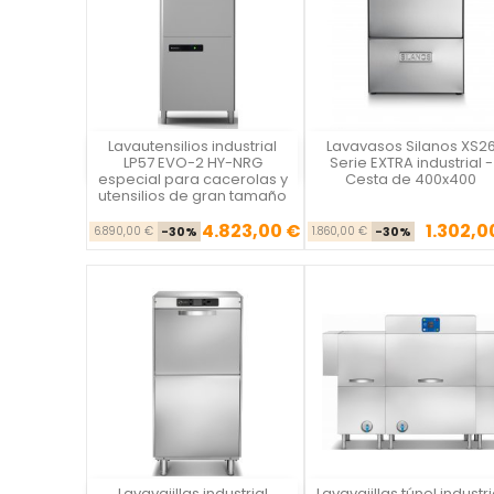
Lavautensilios industrial
Lavavasos Silanos XS2
Vista rápida
Vista rápida

LP57 EVO-2 HY-NRG
Serie EXTRA industrial -
especial para cacerolas y
Cesta de 400x400
utensilios de gran tamaño
4.823,00 €
1.302,0
Precio base
Precio
Precio ba
Pre
6.890,00 €
-30%
1.860,00 €
-30%
Lavavajillas industrial
Lavavajillas túnel industri