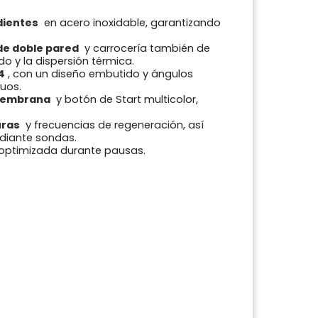
dientes
en acero inoxidable, garantizando
de doble pared
y carrocería también de
do y la dispersión térmica.
4
, con un diseño embutido y ángulos
uos.
membrana
y botón de Start multicolor,
uras
y frecuencias de regeneración, así
diante sondas.
a optimizada durante pausas.