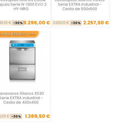
Vista rápida
Vista rápida


pula Serie N-1300 EVO 2
Serie EXTRA industrial -
HY-NRG
Cesta de 500x500
9.296,00 €
2.257,50 €
Precio base
Precio
Precio base
Precio
280,00 €
-30%
3.225,00 €
-30%
sta de 400x400 mm
Lavavasos Silanos XS30
Vista rápida

Serie EXTRA industrial -
Cesta de 400x400
1.389,50 €
Precio base
Precio
85,00 €
-30%