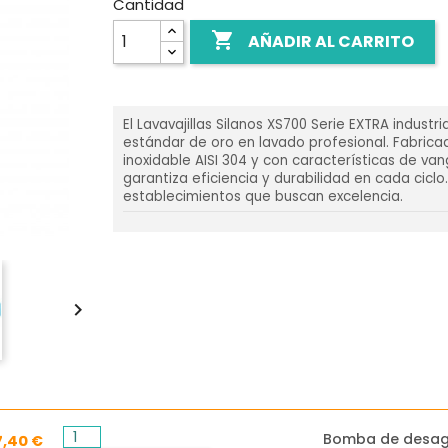
Cantidad

AÑADIR AL CARRITO
El Lavavajillas Silanos XS700 Serie EXTRA industria
estándar de oro en lavado profesional. Fabric
inoxidable AISI 304 y con características de van
garantiza eficiencia y durabilidad en cada ciclo
establecimientos que buscan excelencia.

Bomba de desa
7,40 €