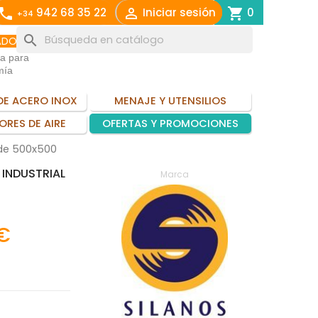
call

shopping_cart
942 68 35 22
Iniciar sesión
0
+34
search
ADO
ia para
mía
DE ACERO INOX
MENAJE Y UTENSILIOS
ORES DE AIRE
OFERTAS Y PROMOCIONES
a de 500x500
 INDUSTRIAL
Marca
 €