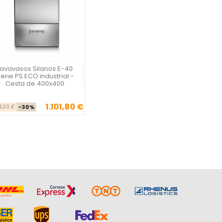
Lavavasos Silanos E-40
Vista rápida

erie PS ECO industrial -
Cesta de 400x400
1.101,80 €
Precio base
Precio
74,00 €
-30%