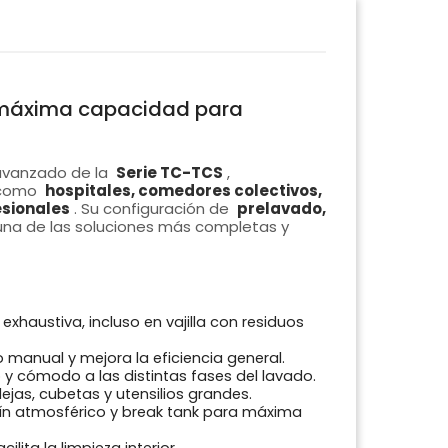
0: máxima capacidad para
avanzado de la
Serie TC-TCS
,
n como
hospitales, comedores colectivos,
esionales
. Su configuración de
prelavado,
una de las soluciones más completas y
exhaustiva, incluso en vajilla con residuos
 manual y mejora la eficiencia general.
y cómodo a las distintas fases del lavado.
ejas, cubetas y utensilios grandes.
n atmosférico y break tank para máxima
acilita la limpieza interior.