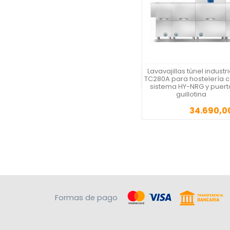
Lavavajillas túnel industri
Vista rápida
TC280A para hostelería 
sistema HY-NRG y puert
guillotina
34.690,0
Precio
Formas de pago