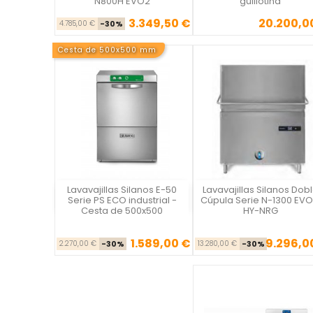
N800H EVO2
guillotina
3.349,50 €
20.200,0
Precio base
Precio
Precio
4.785,00 €
-30%
Cesta de 500x500 mm
Lavavajillas Silanos E-50
Lavavajillas Silanos Dob
Vista rápida
Vista rápida

Serie PS ECO industrial -
Cúpula Serie N-1300 EVO
Cesta de 500x500
HY-NRG
1.589,00 €
9.296,0
Precio base
Precio
Precio ba
Pr
2.270,00 €
-30%
13.280,00 €
-30%