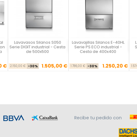
al
Lavavasos Silanos S050
Lavavajillas Silanos E-40HL
Vista rápida
Vista rápida



con
Serie DIGIT industrial - Cesta
Serie PS ECO industrial -
S
a
de 500x500
Cesta de 400x400
0 €
1.505,00 €
1.250,20 €
Precio base
Precio
Precio base
Precio
2.150,00 €
-30%
1.786,00 €
-30%
1.5
Recibe tu pedido con