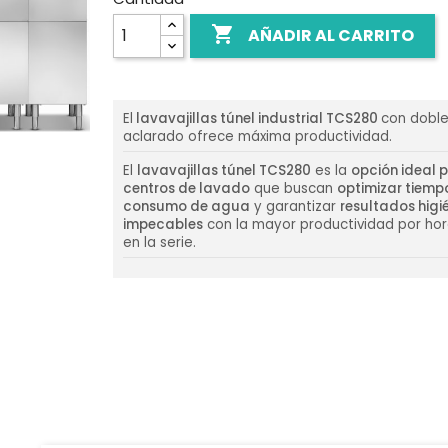

AÑADIR AL CARRITO
El
lavavajillas túnel industrial TCS280
con doble
aclarado ofrece máxima productividad.
El
lavavajillas túnel TCS280
es la
opción ideal 
centros de lavado
que buscan
optimizar tiempo
consumo de agua
y garantizar
resultados higi
impecables
con la mayor productividad por hor
en la serie.