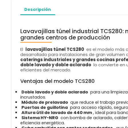
Descripción
Lavavajillas túnel industrial TCS28
grandes centros de producción
El
lavavajillas túnel TCS280
es el modelo más 
desarrollado para instalaciones de gran volume
caterings industriales y grandes cocinas prof
doble lavado y doble aclarado
lo convierte en 
eficientes del mercado.
Ventajas del modelo TCS280
Doble lavado y doble aclarado
para una limpieza 
incrustados.
Módulo de prelavado
que reduce el trabajo previo
Puertas de guillotina
para acceso rápido, seguro 
Altura útil de lavado de 440 mm
, ideal para band
Sistema HY-NRG
con bomba de aclarado, calderí
eficiencia energética.
Cuba embutida con cantos redondeados
, que f