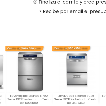
② Finaliza el carrito y crea pr
> Recibe por email el presu
Cesta de 500x500 mm
Cesta de 350x350 mm
al
Lavavajillas Silanos N700
Lavavasos Silanos S025
La
Vista rápida
Vista rápida



on
Serie DIGIT industrial - Cesta
Serie DIGIT industrial - Cesta
a
de 500x500
de 350x350