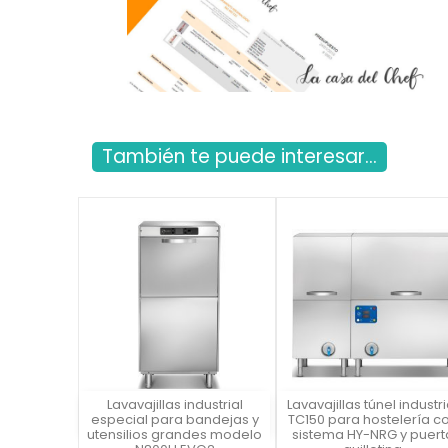
También te puede interesar...
Lavavajillas industrial
Lavavajillas túnel industri
Vista rápida
Vista rápida

especial para bandejas y
TC150 para hostelería c
utensilios grandes modelo
sistema HY-NRG y puert