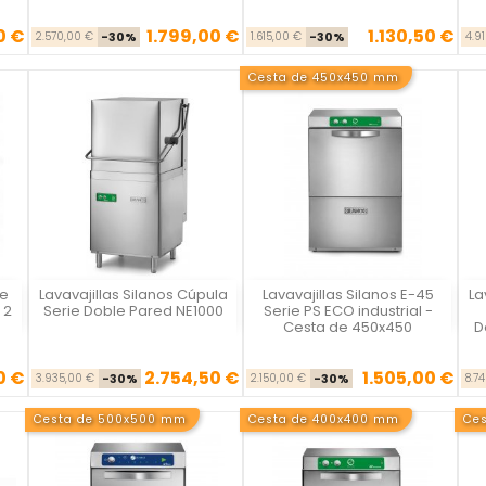
0 €
1.799,00 €
1.130,50 €
Precio base
Precio
Precio base
Precio
2.570,00 €
-30%
1.615,00 €
-30%
4.9
Cesta de 450x450 mm
le
Lavavajillas Silanos Cúpula
Lavavajillas Silanos E-45
La
Vista rápida
Vista rápida



 2
Serie Doble Pared NE1000
Serie PS ECO industrial -
Cesta de 450x450
D
0 €
2.754,50 €
1.505,00 €
se
ecio
Precio base
Precio
Precio base
Precio
3.935,00 €
-30%
2.150,00 €
-30%
8.7
Cesta de 500x500 mm
Cesta de 400x400 mm
Ce