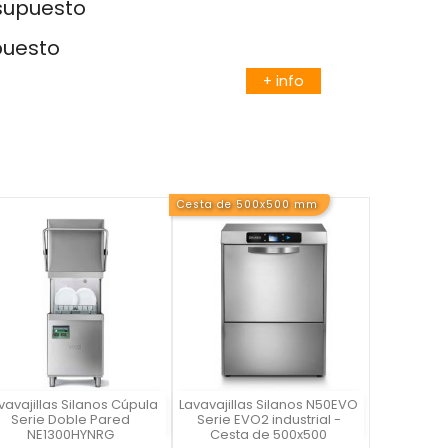
esupuesto
puesto
+ info
Cesta de 500x500 mm
vavajillas Silanos Cúpula
Lavavajillas Silanos N50EVO
Vista rápida
Vista rápida


Serie Doble Pared
Serie EVO2 industrial -
NE1300HYNRG
Cesta de 500x500