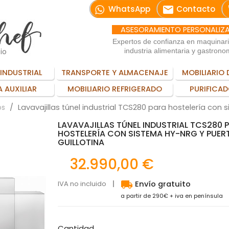
email
WhatsApp
Contacto
ASESORAMIENTO PERSONALIZ
Expertos de confianza en maquinar
io
industria alimentaria y gastrono
INDUSTRIAL
TRANSPORTE Y ALMACENAJE
MOBILIARIO 
 AUXILIAR
MOBILIARIO REFRIGERADO
PURIFICAD
Lavavajillas túnel industrial TCS280 para hostelería con 
os
LAVAVAJILLAS TÚNEL INDUSTRIAL TCS280 
HOSTELERÍA CON SISTEMA HY-NRG Y PUER
GUILLOTINA
32.990,00 €
local_shipping
IVA no incluido
Envío gratuito
a partir de 290€ + iva en península
Cantidad