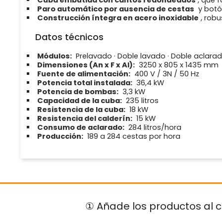
Paro automático por ausencia de cestas
y botó
Construcción íntegra en acero inoxidable
, robu
Datos técnicos
Módulos:
Prelavado · Doble lavado · Doble aclara
Dimensiones (An x F x Al):
3250 x 805 x 1435 mm
Fuente de alimentación:
400 V / 3N / 50 Hz
Potencia total instalada:
36,4 kW
Potencia de bombas:
3,3 kW
Capacidad de la cuba:
235 litros
Resistencia de la cuba:
18 kW
Resistencia del calderín:
15 kW
Consumo de aclarado:
284 litros/hora
Producción:
189 a 284 cestas por hora
① Añade los productos al c