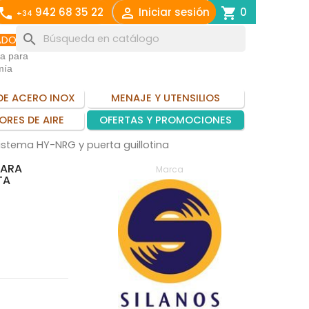
call

shopping_cart
942 68 35 22
Iniciar sesión
0
+34
search
ADO
ia para
mía
DE ACERO INOX
MENAJE Y UTENSILIOS
ORES DE AIRE
OFERTAS Y PROMOCIONES
sistema HY-NRG y puerta guillotina
PARA
Marca
TA