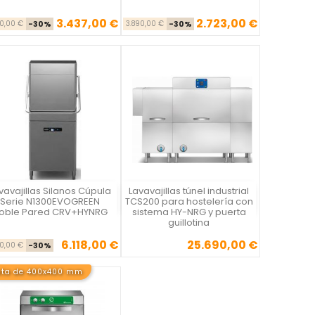
3.437,00 €
2.723,00 €
Precio base
Precio
Precio base
Precio
10,00 €
-30%
3.890,00 €
-30%
vavajillas Silanos Cúpula
Lavavajillas túnel industrial
Vista rápida
Vista rápida


Serie N1300EVOGREEN
TCS200 para hostelería con
oble Pared CRV+HYNRG
sistema HY-NRG y puerta
guillotina
6.118,00 €
25.690,00 €
Precio base
Precio
Precio
40,00 €
-30%
sta de 400x400 mm