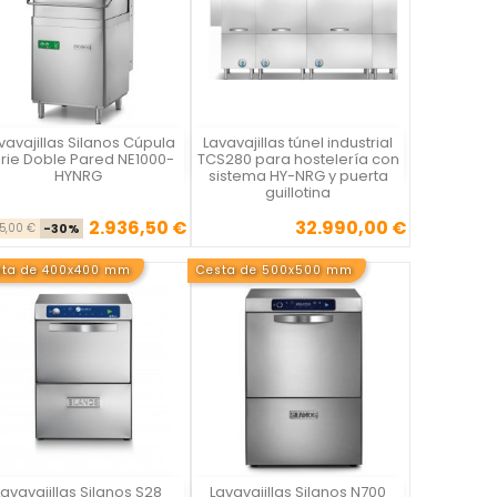
vavajillas Silanos Cúpula
Lavavajillas túnel industrial
Vista rápida
Vista rápida


rie Doble Pared NE1000-
TCS280 para hostelería con
HYNRG
sistema HY-NRG y puerta
guillotina
2.936,50 €
32.990,00 €
Precio base
Precio
Precio
95,00 €
-30%
sta de 400x400 mm
Cesta de 500x500 mm
Lavavajillas Silanos S28
Lavavajillas Silanos N700
Vista rápida
Vista rápida