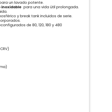
ara un lavado potente.
 inoxidable
para una vida útil prolongada.
uida.
sférico y break tank incluidos de serie.
corporados.
econfigurados de 80, 120, 180 y 480
 CRV)
ima)