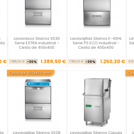
5
Lavavasos Silanos XS30
Lavavajillas Silanos E-40HL
La
Vista rápida
Vista rápida



sta
Serie EXTRA industrial -
Serie PS ECO industrial -
Se
Cesta de 400x400
Cesta de 400x400
0 €
1.389,50 €
1.250,20 €
se
cio
Precio base
Precio
Precio base
Precio
1.985,00 €
-30%
1.786,00 €
-30%
4.1
Cesta de 400x400 mm
Ce
la
Lavavajillas Silanos XS28
Lavavajillas Silanos Cúpula
Vista rápida
Vista rápida