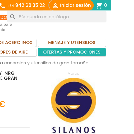
call

shopping_cart
942 68 35 22
Iniciar sesión
0
+34
search
ADO
ia para
mía
DE ACERO INOX
MENAJE Y UTENSILIOS
ORES DE AIRE
OFERTAS Y PROMOCIONES
ra cacerolas y utensilios de gran tamaño
HY-NRG
Marca
DE GRAN
 €