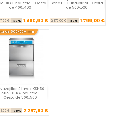


ie DIGIT industrial - Cesta
Serie DIGIT industrial - Cesta
de 400x400
de 500x500
1.460,90 €
1.799,00 €
Precio base
Precio
Precio base
Precio
87,00 €
-30%
2.570,00 €
-30%
sta de 500x500 mm
vavajillas Silanos XSN50
Vista rápida

Serie EXTRA industrial -
Cesta de 500x500
2.257,50 €
Precio base
Precio
25,00 €
-30%