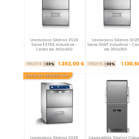
Lavavasos Silanos XS26
Lavavasos Silanos S02
Vista rápida
Vista rápida

Serie EXTRA industrial -
Serie DIGIT industrial - Ce
Cesta de 400x400
de 350x350
1.302,00 €
1.130,5
Precio base
Precio
Precio ba
Pre
1.860,00 €
-30%
1.615,00 €
-30%
Cesta de 400x400 mm
Lavavasos Silanos S026
Lavavajillas Silanos Cúpu
Vista rápida
Vista rápida