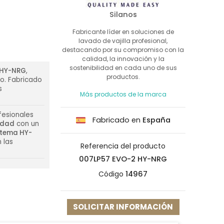
Silanos
Fabricante líder en soluciones de
lavado de vajilla profesional,
destacando por su compromiso con la
calidad, la innovación y la
sostenibilidad en cada uno de sus
 HY-NRG
,
productos.
ño. Fabricado
s
Más productos de la marca
fesionales
Fabricado en
España
idad
con un
stema HY-
 las
Referencia del producto
007LP57 EVO-2 HY-NRG
Código
14967
SOLICITAR INFORMACIÓN