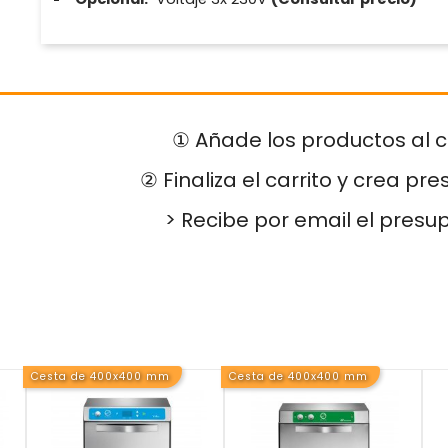
① Añade los productos al c
② Finaliza el carrito y crea pr
> Recibe por email el presu
Cesta de 400x400 mm
Cesta de 400x400 mm