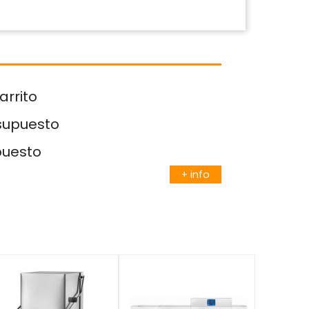
arrito
esupuesto
puesto
+ info