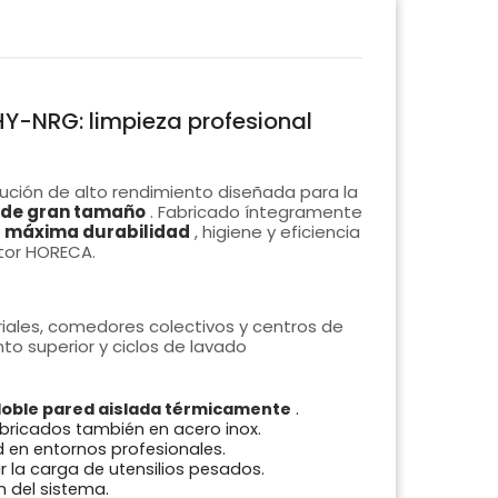
HY-NRG: limpieza profesional
ución de alto rendimiento diseñada para la
s de gran tamaño
. Fabricado íntegramente
máxima durabilidad
, higiene y eficiencia
tor HORECA.
iales, comedores colectivos y centros de
to superior y ciclos de lavado
oble pared aislada térmicamente
.
abricados también en acero inox.
en entornos profesionales.
ar la carga de utensilios pesados.
 del sistema.