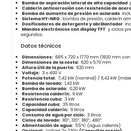
Bomba de aspiración lateral de alta capacidad
p
Calderín anticorrosión con resistencia de acero
Bomba de aumento de presión en aclarado
incl
Sistema HY-NRG
: bomba de presión, calderín atmo
Dosificadores de detergente y abrillantador
in
Mandos electrónicos con display TFT
y ciclos pr
segundos.
Datos técnicos
Dimensiones:
685 x 720 x 1770 mm (1920 mm con
Dimensiones de la cesta:
620 x 570 mm
Altura útil de la puerta:
620 mm
Voltaje:
3 x 400 V
Potencia total:
7,42 kW (nominal) / 11,42 kW (máx
Bomba de lavado:
1,42 kW
Bomba de aclarado:
0,20 kW
Resistencia calderín:
6 kW
Resistencia cuba:
3 kW
Capacidad cuba:
35 litros
Capacidad calderín:
9 litros
Consumo de agua por ciclo:
3 litros
Ciclos de lavado:
80”, 120”, 180”, 480”
Alimentación de agua:
55ºC (agua caliente)
Opcional:
Voltaje 3x 230V
(Consultar precio)