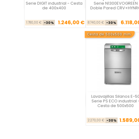

Serie DIGIT industrial - Cesta
Serie N1300EVOGREEN
de 400x400
Doble Pared CRV+HYNR
1.246,00 €
6.118,0
Precio base
Precio
Precio ba
Pre
1.780,00 €
-30%
8.740,00 €
-30%
Cesta de 500x500 mm
Lavavajillas Silanos E-5
Vista rápida
Serie PS ECO industrial 
Cesta de 500x500
1.589,0
Precio ba
Pre
2.270,00 €
-30%