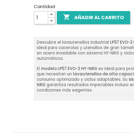
Cantidad

AÑADIR AL CARRITO
Descubre el lavautensilios industrial
LP57 EVO-2
ideal para cacerolas y utensilios de gran tama
en acero inoxidable con sistema HY-NRG y ciclo
automáticos.
El
modelo LP57 EVO-2 HY-NRG
es ideal para pro
que necesitan un
lavautensilios de alta capac
consumo optimizado y ciclos adaptables. Su
si
NRG
garantiza resultados impecables incluso en
condiciones más exigentes.