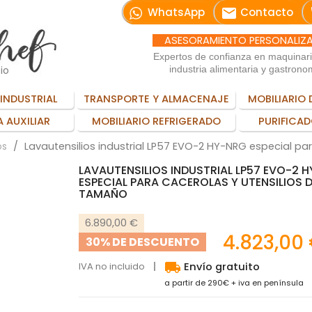
email
WhatsApp
Contacto
ASESORAMIENTO PERSONALIZ
Expertos de confianza en maquinar
io
industria alimentaria y gastrono
INDUSTRIAL
TRANSPORTE Y ALMACENAJE
MOBILIARIO 
 AUXILIAR
MOBILIARIO REFRIGERADO
PURIFICAD
Lavautensilios industrial LP57 EVO-2 HY-NRG especial pa
os
LAVAUTENSILIOS INDUSTRIAL LP57 EVO-2 
ESPECIAL PARA CACEROLAS Y UTENSILIOS 
TAMAÑO
6.890,00 €
4.823,00
30% DE DESCUENTO
local_shipping
IVA no incluido
Envío gratuito
a partir de 290€ + iva en península