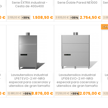



Serie EXTRA industrial -
Serie Doble Pared NE1000
Ser
G
Cesta de 400x400
0 €
1.508,50 €
2.754,50 €
se
cio
Precio base
Precio
Precio base
Precio
2.155,00 €
-30%
3.935,00 €
-30%
2.0
Ce
0
Lavautensilios industrial
Lavautensilios industrial
La
Vista rápida
Vista rápida



-
LP67 EVO-2 HY-NRG
LP109 EVO-2 HY-NRG
especial para cacerolas y
especial para cacerolas y
utensilios de gran tamaño
utensilios de gran tamaño
0 €
8.876,00 €
12.075,00 €
se
cio
Precio base
Precio
Precio base
Precio
12.680,00 €
-30%
17.250,00 €
-30%
3.2