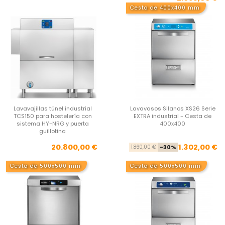
Cesta de 400x400 mm
Lavavajillas túnel industrial
Lavavasos Silanos XS26 Serie
TCS150 para hostelería con
EXTRA industrial - Cesta de
sistema HY-NRG y puerta
400x400
guillotina
Precio
Pre
Pre
20.800,00 €
1.302,00 €
1.860,00 €
-30%
Cesta de 500x500 mm
Cesta de 500x500 mm