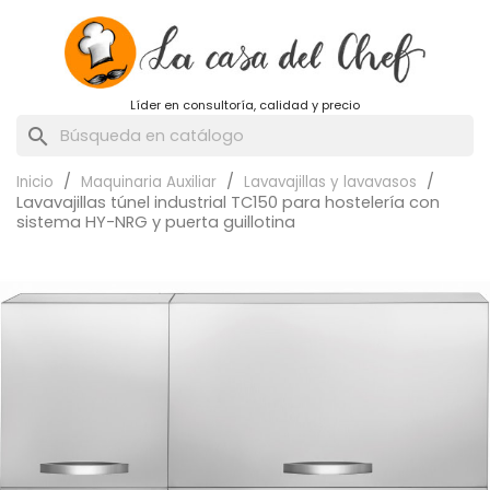
Líder en consultoría, calidad y precio
search
Inicio
Maquinaria Auxiliar
Lavavajillas y lavavasos
Lavavajillas túnel industrial TC150 para hostelería con
sistema HY-NRG y puerta guillotina