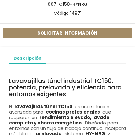
007TC150-HYNRG
Código
14971
SOLICITAR INFORMACIÓN
Descripción
Lavavajillas túnel industrial TC150:
potencia, prelavado y eficiencia para
entornos exigentes
El
lavavajillas túnel TC150
es una solución
avanzada para
cocinas profesionales
que
requieren un
rendimiento elevado, lavado
completo y ahorro energético
. Diseñado para
entornos con un flujo de trabajo continuo, incorpora
módulo de
prelavado
, sistema
HY-NRG
y