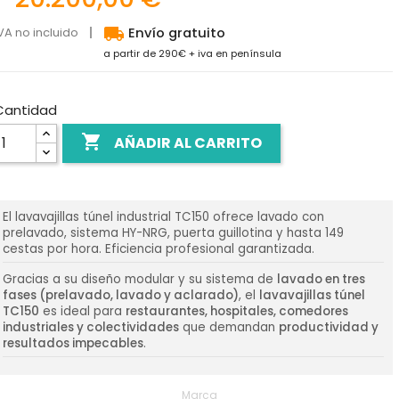
local_shipping
VA no incluido
Envío gratuito
a partir de 290€ + iva en península
Cantidad

AÑADIR AL CARRITO
El lavavajillas túnel industrial TC150 ofrece lavado con
prelavado, sistema HY-NRG, puerta guillotina y hasta 149
cestas por hora. Eficiencia profesional garantizada.
Gracias a su diseño modular y su sistema de
lavado en tres
fases (prelavado, lavado y aclarado)
, el
lavavajillas túnel
TC150
es ideal para
restaurantes, hospitales, comedores
industriales y colectividades
que demandan
productividad y
resultados impecables
.
Marca