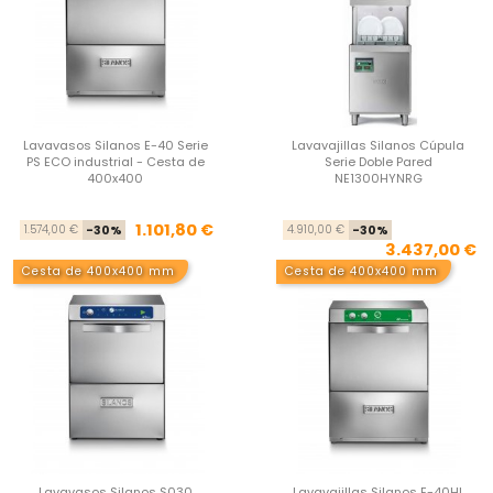
Lavavasos Silanos E-40 Serie
Lavavajillas Silanos Cúpula
PS ECO industrial - Cesta de
Serie Doble Pared
400x400
NE1300HYNRG
Precio base
Precio
Pre
Pre
1.101,80 €
1.574,00 €
-30%
4.910,00 €
-30%
3.437,00 €
Cesta de 400x400 mm
Cesta de 400x400 mm
Lavavasos Silanos S030
Lavavajillas Silanos E-40HL