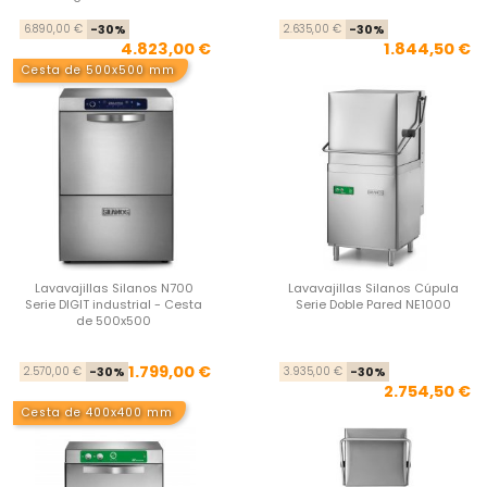
Precio base
Precio
Pre
Pre
6.890,00 €
-30%
2.635,00 €
-30%
4.823,00 €
1.844,50 €
Cesta de 500x500 mm
Lavavajillas Silanos N700
Lavavajillas Silanos Cúpula
Serie DIGIT industrial - Cesta
Serie Doble Pared NE1000
de 500x500
Precio base
Precio
Pre
Pre
1.799,00 €
2.570,00 €
-30%
3.935,00 €
-30%
2.754,50 €
Cesta de 400x400 mm