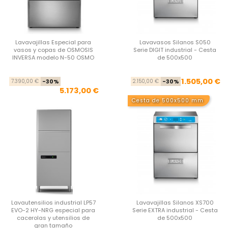
Lavavajillas Especial para
Lavavasos Silanos S050
vasos y copas de OSMOSIS
Serie DIGIT industrial - Cesta
INVERSA modelo N-50 OSMO
de 500x500
Precio base
Precio
Pre
Pre
1.505,00 €
7.390,00 €
-30%
2.150,00 €
-30%
5.173,00 €
Cesta de 500x500 mm
Lavautensilios industrial LP57
Lavavajillas Silanos XS700
EVO-2 HY-NRG especial para
Serie EXTRA industrial - Cesta
cacerolas y utensilios de
de 500x500
gran tamaño