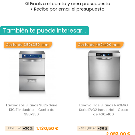
② Finaliza el carrito y crea presupuesto
> Recibe por email el presupuesto
También te puede interesar...
Cesta de 350x350 mm
Cesta de 400x400 mm
Lavavasos Silanos S025 Serie
Lavavajillas Silanos N40EVO
DIGIT industrial - Cesta de
Serie EVO2 industrial - Cesta
350x350
de 400x400
Precio base
Precio
Pre
Pre
1.130,50 €
1.615,00 €
-30%
2.990,00 €
-30%
2.093,00 €