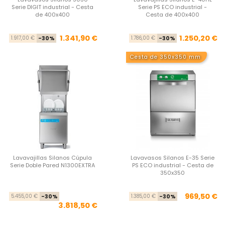
Serie DIGIT industrial - Cesta
Serie PS ECO industrial -
de 400x400
Cesta de 400x400
Precio base
Precio
Pre
Pre
1.341,90 €
1.250,20 €
1.917,00 €
-30%
1.786,00 €
-30%
Cesta de 350x350 mm
Lavavajillas Silanos Cúpula
Lavavasos Silanos E-35 Serie
Serie Doble Pared N1300EXTRA
PS ECO industrial - Cesta de
350x350
Precio base
Precio
Pre
Pre
969,50 €
5.455,00 €
-30%
1.385,00 €
-30%
3.818,50 €