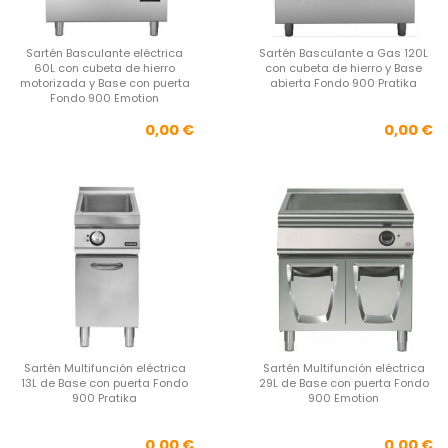
Sartén Basculante eléctrica
Sartén Basculante a Gas 120L
60L con cubeta de hierro
con cubeta de hierro y Base
motorizada y Base con puerta
abierta Fondo 900 Pratika
Fondo 900 Emotion
Precio
Pre
0,00 €
0,00 €
Sartén Multifunción eléctrica
Sartén Multifunción eléctrica
13L de Base con puerta Fondo
29L de Base con puerta Fondo
900 Pratika
900 Emotion
Precio
Pre
0,00 €
0,00 €