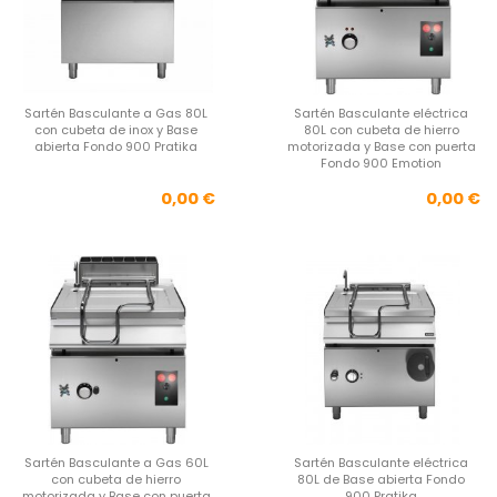
Sartén Basculante a Gas 80L
Sartén Basculante eléctrica
con cubeta de inox y Base
80L con cubeta de hierro
abierta Fondo 900 Pratika
motorizada y Base con puerta
Fondo 900 Emotion
Precio
Pre
0,00 €
0,00 €
Sartén Basculante a Gas 60L
Sartén Basculante eléctrica
con cubeta de hierro
80L de Base abierta Fondo
motorizada y Base con puerta
900 Pratika