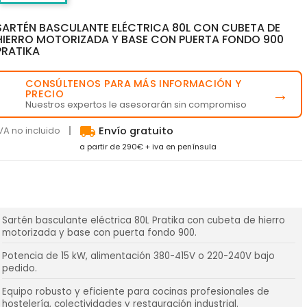
SARTÉN BASCULANTE ELÉCTRICA 80L CON CUBETA DE
HIERRO MOTORIZADA Y BASE CON PUERTA FONDO 900
PRATIKA
CONSÚLTENOS PARA MÁS INFORMACIÓN Y
💬
→
PRECIO
Nuestros expertos le asesorarán sin compromiso
local_shipping
VA no incluido
Envío gratuito
a partir de 290€ + iva en península
Sartén basculante eléctrica 80L Pratika con cubeta de hierro
motorizada y base con puerta fondo 900.
Potencia de 15 kW, alimentación 380-415V o 220-240V bajo
pedido.
Equipo robusto y eficiente para cocinas profesionales de
hostelería, colectividades y restauración industrial.