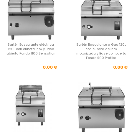
Sartén Basculante eléctrica
Sartén Basculante a Gas 120L
120L con cubeta inox y Base
con cubeta de inox
abierta Fondo 1100 Sensation
motorizada y Base con puerta
Fondo 900 Pratika
Precio
Pre
0,00 €
0,00 €