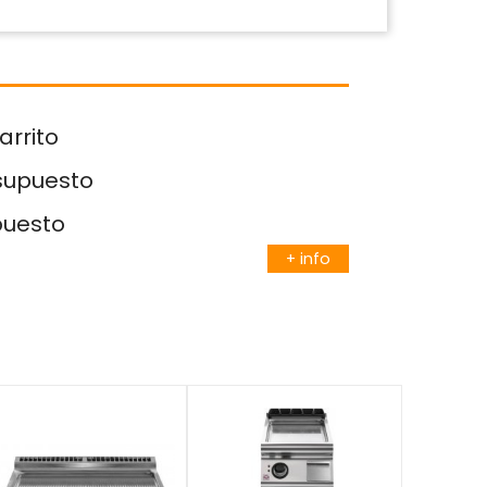
arrito
esupuesto
puesto
+ info