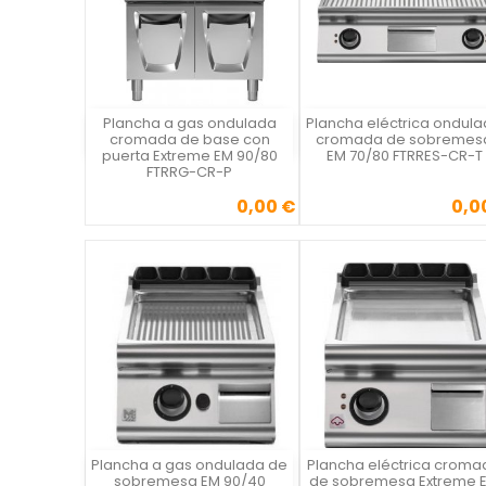
Plancha a gas ondulada
Plancha eléctrica ondul
Vista rápida
Vista rápida

cromada de base con
cromada de sobremes
puerta Extreme EM 90/80
EM 70/80 FTRRES-CR-T
FTRRG-CR-P
0,00 €
0,0
Precio
Precio
Plancha a gas ondulada de
Plancha eléctrica croma
Vista rápida
Vista rápida

sobremesa EM 90/40
de sobremesa Extreme 