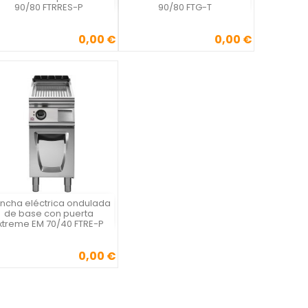
90/80 FTRRES-P
90/80 FTG-T
0,00 €
0,00 €
Precio
Precio
ancha eléctrica ondulada
Vista rápida

de base con puerta
xtreme EM 70/40 FTRE-P
0,00 €
Precio