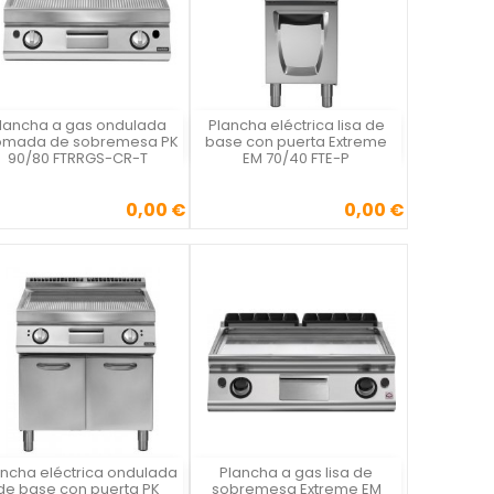
lancha a gas ondulada
Plancha eléctrica lisa de
Vista rápida
Vista rápida


omada de sobremesa PK
base con puerta Extreme
90/80 FTRRGS-CR-T
EM 70/40 FTE-P
0,00 €
0,00 €
Precio
Precio
ancha eléctrica ondulada
Plancha a gas lisa de
Vista rápida
Vista rápida


de base con puerta PK
sobremesa Extreme EM