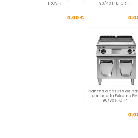
FTRGS-T
90/40 FTE-CR-T
0,00 €
0,0
Precio
Precio
Plancha a gas lisa de ba
Vista rápida
con puerta Extreme EM
90/80 FTG-P
0,0
Precio