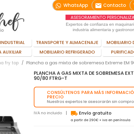
email
WhatsApp
Contacto
ASESORAMIENTO PERSONALIZ
Expertos de confianza en maquinar
io
industria alimentaria y gastrono
INDUSTRIAL
TRANSPORTE Y ALMACENAJE
MOBILIARIO 
 AUXILIAR
MOBILIARIO REFRIGERADO
PURIFICAD
Plancha a gas mixta de sobremesa Extreme EM 
a fry top
PLANCHA A GAS MIXTA DE SOBREMESA EXT
90/80 FTRG-T
CONSÚLTENOS PARA MÁS INFORMACIÓ
💬
PRECIO
Nuestros expertos le asesorarán sin compr
local_shipping
IVA no incluido
Envío gratuito
a partir de 290€ + iva en península