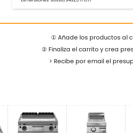
Dimensiones: 80x90/94x25 h cm
① Añade los productos al c
② Finaliza el carrito y crea pr
> Recibe por email el presu