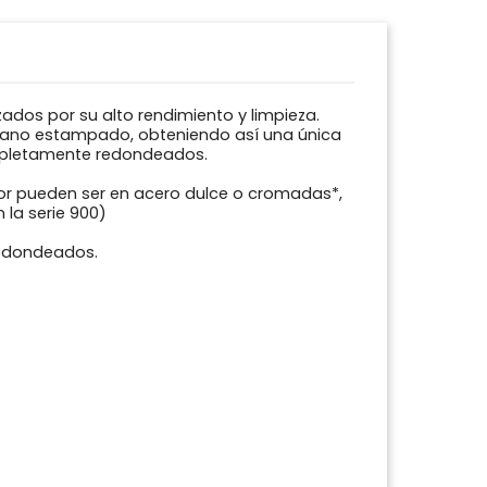
dos por su alto rendimiento y limpieza.
lano estampado, obteniendo así una única
mpletamente redondeados.
or pueden ser en acero dulce o cromadas*,
 la serie 900)
redondeados.