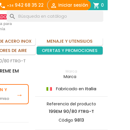
call

shopping_cart
942 68 35 22
Iniciar sesión
0
+34
search
ADO
ia para
mía
DE ACERO INOX
MENAJE Y UTENSILIOS
ORES DE AIRE
OFERTAS Y PROMOCIONES
90/80 FTRG-T
REME EM
Marca
Marca
Fabricado en
Italia
N Y
→
omiso
Referencia del producto
199EM 90/80 FTRG-T
Código
9813