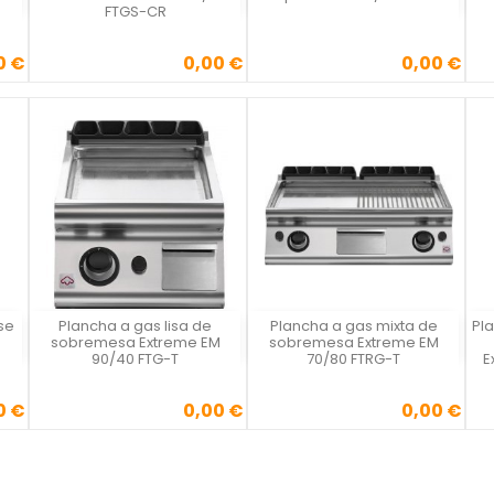
FTGS-CR
0 €
0,00 €
0,00 €
Precio
Precio
se
Plancha a gas lisa de
Plancha a gas mixta de
Pl
Vista rápida
Vista rápida



sobremesa Extreme EM
sobremesa Extreme EM
90/40 FTG-T
70/80 FTRG-T
E
0 €
0,00 €
0,00 €
Precio
Precio