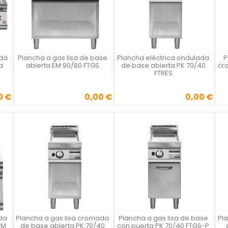
ada
Plancha a gas lisa de base
Plancha eléctrica ondulada
P
Vista rápida
Vista rápida



a
abierta EM 90/80 FTGS
de base abierta PK 70/40
cr
FTRES
0 €
0,00 €
0,00 €
Precio
Precio
da
Plancha a gas lisa cromada
Plancha a gas lisa de base
Pl
Vista rápida
Vista rápida



EM
de base abierta PK 70/40
con puerta PK 70/40 FTGS-P