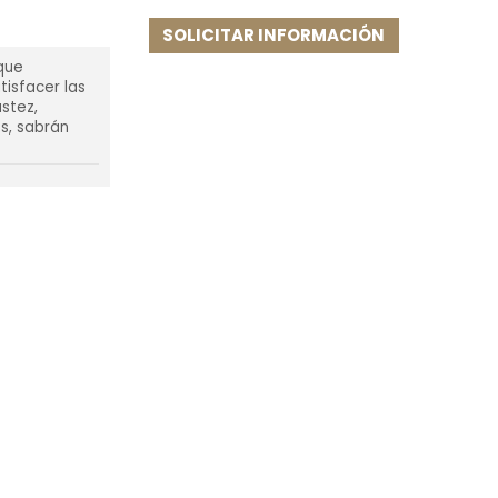
SOLICITAR INFORMACIÓN
que
tisfacer las
ustez,
es, sabrán