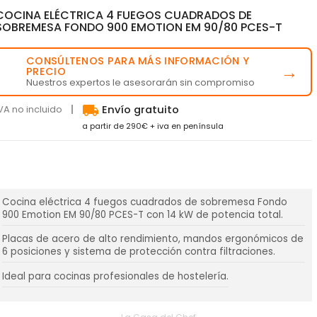
COCINA ELÉCTRICA 4 FUEGOS CUADRADOS DE
SOBREMESA FONDO 900 EMOTION EM 90/80 PCES-T
CONSÚLTENOS PARA MÁS INFORMACIÓN Y
💬
→
PRECIO
Nuestros expertos le asesorarán sin compromiso
local_shipping
VA no incluido
Envío gratuito
a partir de 290€ + iva en península
Cocina eléctrica 4 fuegos cuadrados de sobremesa Fondo
900 Emotion EM 90/80 PCES-T con 14 kW de potencia total.
Placas de acero de alto rendimiento, mandos ergonómicos de
6 posiciones y sistema de protección contra filtraciones.
Ideal para cocinas profesionales de hostelería.