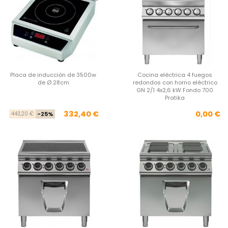
Placa de inducción de 3500w
Cocina eléctrica 4 fuegos
de Ø 28cm
redondos con horno eléctrico
GN 2/1 4x2,6 kW Fondo 700
Pratika
Precio base
Precio
Pre
332,40 €
0,00 €
443,20 €
-25%