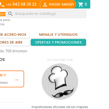
call

shopping_cart
942 68 35 22
Iniciar sesión
0
+34
search
ADO
ia para
mía
DE ACERO INOX
MENAJE Y UTENSILIOS
ORES DE AIRE
OFERTAS Y PROMOCIONES
do 700 Emotion
GOS
La Casa del Chef
N Y
→
omiso
Importadores oficiales de las mejores