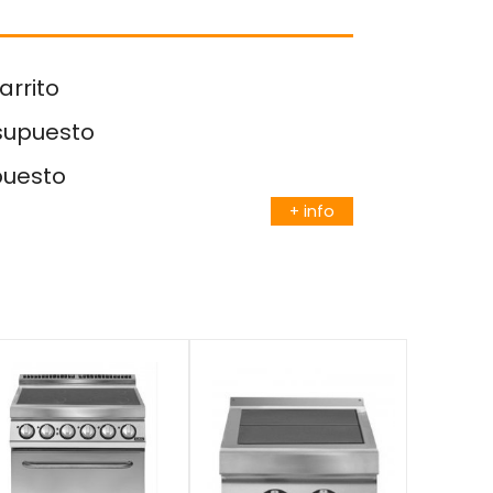
arrito
esupuesto
puesto
+ info