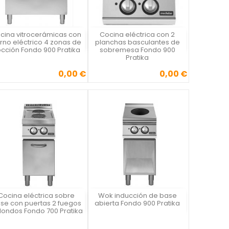
cina vitrocerámicas con
Cocina eléctrica con 2
Vista rápida
Vista rápida


rno eléctrico 4 zonas de
planchas basculantes de
cción Fondo 900 Pratika
sobremesa Fondo 900
Pratika
0,00 €
0,00 €
Precio
Precio
Cocina eléctrica sobre
Wok inducción de base
Vista rápida
Vista rápida


se con puertas 2 fuegos
abierta Fondo 900 Pratika
dondos Fondo 700 Pratika