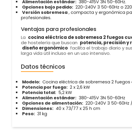
Alimentación estándar:
380-415V 3N 50-60Hz.
Opciones bajo pedido:
220-240V 3 50-60Hz o 220
Versión sobremesa
, compacta y ergonómica par
profesionales.
Ventajas para profesionales
La
cocina eléctrica de sobremesa 2 fuegos c
de hostelería que buscan
potencia, precisión y 
diseño ergonómico
facilita el trabajo diario y 
larga vida útil incluso en un uso intensivo.
Datos técnicos
Modelo:
Cocina eléctrica de sobremesa 2 fuegos
Potencia por fuego:
2 x 2,6 kW
Potencia total:
5,2 kW
Alimentación estándar:
380-415V 3N 50-60Hz
Opciones de alimentación:
220-240V 3 50-60Hz /
Dimensiones:
40 x 73/77 x 25 h cm
Peso:
31 kg