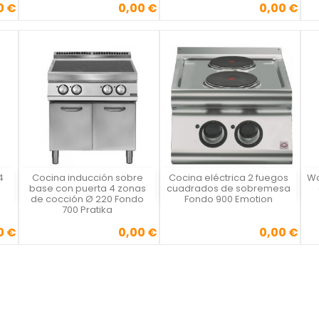
0 €
0,00 €
0,00 €
Precio
Precio
4
Cocina inducción sobre
Cocina eléctrica 2 fuegos
Wo
Vista rápida
Vista rápida



base con puerta 4 zonas
cuadrados de sobremesa
de cocción Ø 220 Fondo
Fondo 900 Emotion
700 Pratika
0 €
0,00 €
0,00 €
Precio
Precio