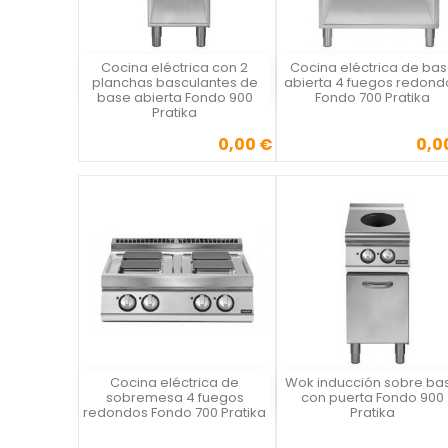
Cocina eléctrica con 2
Cocina eléctrica de ba
Vista rápida
Vista rápida

planchas basculantes de
abierta 4 fuegos redond
base abierta Fondo 900
Fondo 700 Pratika
Pratika
0,00 €
0,0
Precio
Precio
Cocina eléctrica de
Wok inducción sobre ba
Vista rápida
Vista rápida

sobremesa 4 fuegos
con puerta Fondo 900
redondos Fondo 700 Pratika
Pratika