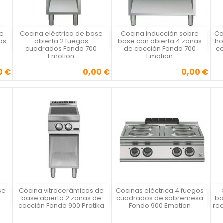
se
Cocina eléctrica de base
Cocina inducción sobre
Co
Vista rápida
Vista rápida



os
abierta 2 fuegos
base con abierta 4 zonas
ho
cuadrados Fondo 700
de cocción Fondo 700
co
Emotion
Emotion
0 €
0,00 €
0,00 €
Precio
Precio
se
Cocina vitrocerámicas de
Cocinas eléctrica 4 fuegos
Vista rápida
Vista rápida



base abierta 2 zonas de
cuadrados de sobremesa
ba
cocción Fondo 900 Pratika
Fondo 900 Emotion
re