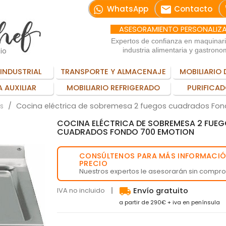
email
WhatsApp
Contacto
ASESORAMIENTO PERSONALIZ
Expertos de confianza en maquinar
io
industria alimentaria y gastrono
INDUSTRIAL
TRANSPORTE Y ALMACENAJE
MOBILIARIO 
 AUXILIAR
MOBILIARIO REFRIGERADO
PURIFICAD
Cocina eléctrica de sobremesa 2 fuegos cuadrados Fon
s
COCINA ELÉCTRICA DE SOBREMESA 2 FUE
CUADRADOS FONDO 700 EMOTION
CONSÚLTENOS PARA MÁS INFORMACIÓ
💬
PRECIO
Nuestros expertos le asesorarán sin compr
local_shipping
IVA no incluido
Envío gratuito
a partir de 290€ + iva en península