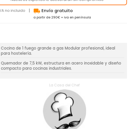
local_shipping
VA no incluido
Envío gratuito
a partir de 290€ + iva en península
Cocina de 1 fuego grande a gas Modular profesional, ideal
para hostelería.
Quemador de 7,5 kW, estructura en acero inoxidable y diseño
compacto para cocinas industriales.
La Casa del Chef