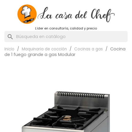
Líder en consultoría, calidad y precio
search
Cocina
Inicio
Maquinaria de cocción
Cocinas a gas
de 1 fuego grande a gas Modular