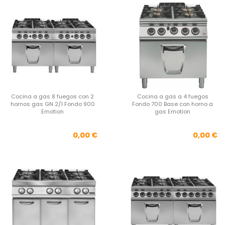
Cocina a gas 8 fuegos con 2
Cocina a gas a 4 fuegos
hornos gas GN 2/1 Fondo 900
Fondo 700 Base con horno a
Emotion
gas Emotion
Precio
Pre
0,00 €
0,00 €