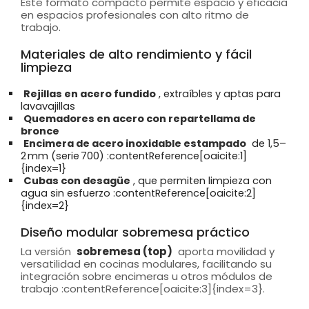
Este formato compacto permite espacio y eficacia
en espacios profesionales con alto ritmo de
trabajo.
Materiales de alto rendimiento y fácil
limpieza
Rejillas en acero fundido
, extraíbles y aptas para
lavavajillas
Quemadores en acero con repartellama de
bronce
Encimera de acero inoxidable estampado
de 1,5–
2 mm (serie 700) :contentReference[oaicite:1]
{index=1}
Cubas con desagüe
, que permiten limpieza con
agua sin esfuerzo :contentReference[oaicite:2]
{index=2}
Diseño modular sobremesa práctico
La versión
sobremesa (top)
aporta movilidad y
versatilidad en cocinas modulares, facilitando su
integración sobre encimeras u otros módulos de
trabajo :contentReference[oaicite:3]{index=3}.