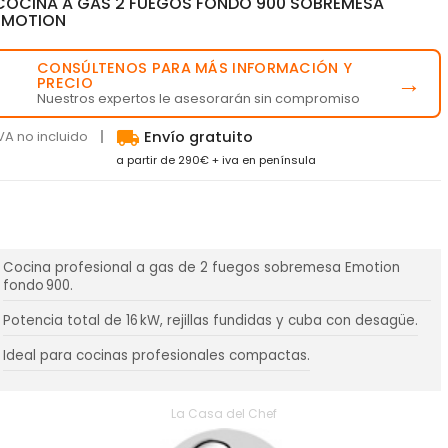
COCINA A GAS 2 FUEGOS FONDO 900 SOBREMESA
EMOTION
CONSÚLTENOS PARA MÁS INFORMACIÓN Y
💬
→
PRECIO
Nuestros expertos le asesorarán sin compromiso
local_shipping
VA no incluido
Envío gratuito
a partir de 290€ + iva en península
Cocina profesional a gas de 2 fuegos sobremesa Emotion
fondo 900.
Potencia total de 16 kW, rejillas fundidas y cuba con desagüe.
Ideal para cocinas profesionales compactas.
La Casa del Chef