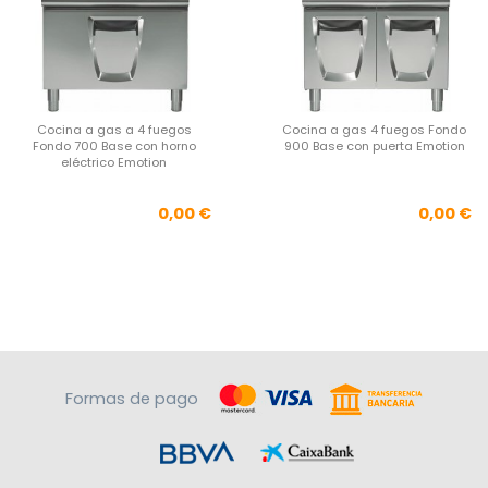
Cocina a gas a 4 fuegos
Cocina a gas 4 fuegos Fondo
Fondo 700 Base con horno
900 Base con puerta Emotion
eléctrico Emotion
Precio
Pre
0,00 €
0,00 €
Formas de pago