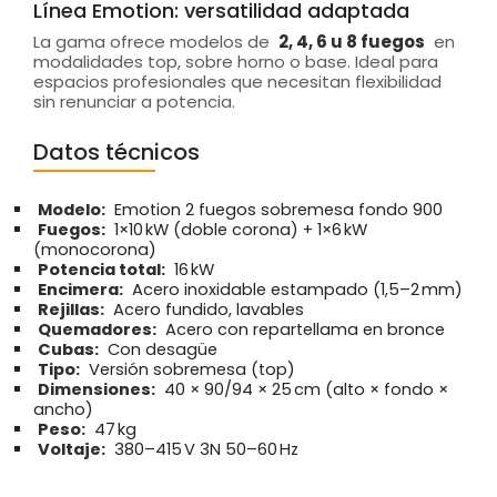
Línea Emotion: versatilidad adaptada
La gama ofrece modelos de
2, 4, 6 u 8 fuegos
en
modalidades top, sobre horno o base. Ideal para
espacios profesionales que necesitan flexibilidad
sin renunciar a potencia.
Datos técnicos
Modelo:
Emotion 2 fuegos sobremesa fondo 900
Fuegos:
1×10 kW (doble corona) + 1×6 kW
(monocorona)
Potencia total:
16 kW
Encimera:
Acero inoxidable estampado (1,5–2 mm)
Rejillas:
Acero fundido, lavables
Quemadores:
Acero con repartellama en bronce
Cubas:
Con desagüe
Tipo:
Versión sobremesa (top)
Dimensiones:
40 × 90/94 × 25 cm (alto × fondo ×
ancho)
Peso:
47 kg
Voltaje:
380–415 V 3N 50–60 Hz