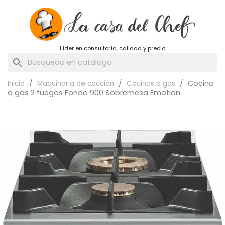
Líder en consultoría, calidad y precio
search
Cocina
Inicio
Maquinaria de cocción
Cocinas a gas
a gas 2 fuegos Fondo 900 Sobremesa Emotion