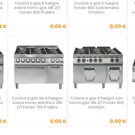
os
Cocina a gas 6 fuegos
Cocina a gas 6 fuegos
Vista rápida
Vista rápida



do
sobre horno gas GN 2/1
Fondo 900 Sobremesa
Fondo 900 Pratika
Emotion
c
4 €
0,00 €
0,00 €
se
cio
Precio
Precio
s
Cocina a gas de 6 fuegos
Cocina a gas 6 fuegos con
C
Vista rápida
Vista rápida



no
sobre horno eléctrico GN
horno gas GN 2/1 Fondo 900
2/1 Fondo 700 Pratika
Emotion
0 €
0,00 €
0,00 €
Precio
Precio