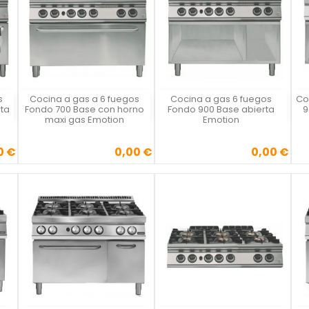
s
Cocina a gas a 6 fuegos
Cocina a gas 6 fuegos
Co
Vista rápida
Vista rápida



ta
Fondo 700 Base con horno
Fondo 900 Base abierta
9
maxi gas Emotion
Emotion
0 €
0,00 €
0,00 €
Precio
Precio