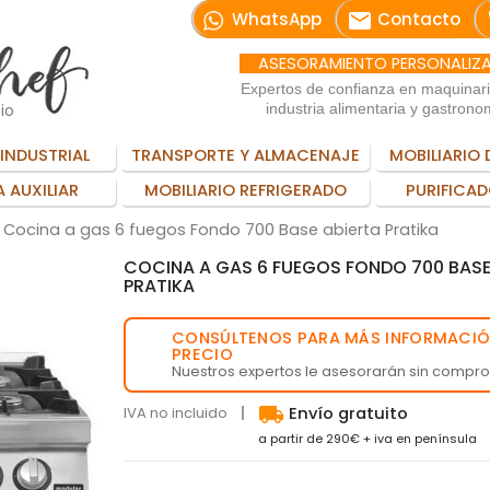
email
WhatsApp
Contacto
ASESORAMIENTO PERSONALIZ
Expertos de confianza en maquinar
io
industria alimentaria y gastrono
INDUSTRIAL
TRANSPORTE Y ALMACENAJE
MOBILIARIO 
 AUXILIAR
MOBILIARIO REFRIGERADO
PURIFICAD
Cocina a gas 6 fuegos Fondo 700 Base abierta Pratika
COCINA A GAS 6 FUEGOS FONDO 700 BASE
PRATIKA
CONSÚLTENOS PARA MÁS INFORMACIÓ
💬
PRECIO
Nuestros expertos le asesorarán sin compr
local_shipping
IVA no incluido
Envío gratuito
a partir de 290€ + iva en península