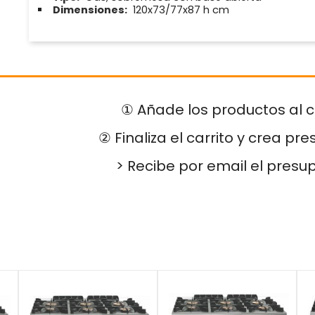
Dimensiones:
120x73/77x87 h cm
① Añade los productos al c
② Finaliza el carrito y crea pr
> Recibe por email el presu