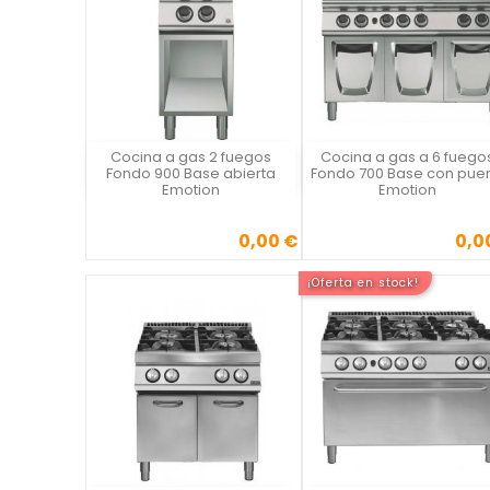
Cocina a gas 2 fuegos
Cocina a gas a 6 fuego
Vista rápida
Vista rápida

Fondo 900 Base abierta
Fondo 700 Base con puer
Emotion
Emotion
0,00 €
0,0
Precio
Precio
¡Oferta en stock!