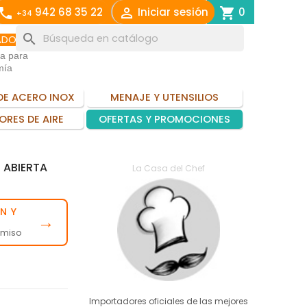
call

shopping_cart
942 68 35 22
Iniciar sesión
0
+34
search
ADO
ia para
mía
DE ACERO INOX
MENAJE Y UTENSILIOS
ORES DE AIRE
OFERTAS Y PROMOCIONES
 ABIERTA
La Casa del Chef
N Y
→
omiso
Importadores oficiales de las mejores