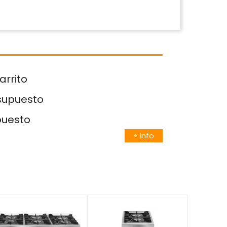
arrito
esupuesto
puesto
+ info