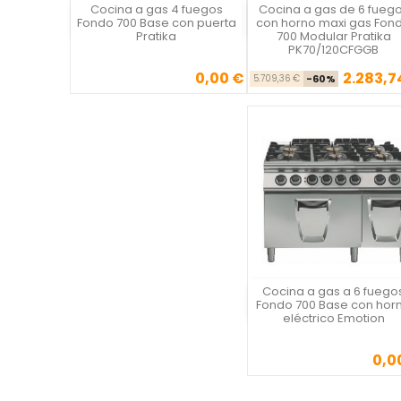
Cocina a gas 4 fuegos
Cocina a gas de 6 fueg
Vista rápida
Vista rápida

Fondo 700 Base con puerta
con horno maxi gas Fon
Pratika
700 Modular Pratika
PK70/120CFGGB
0,00 €
2.283,7
Precio
Precio ba
Pre
5.709,36 €
-60%
Cocina a gas a 6 fuego
Vista rápida
Fondo 700 Base con hor
eléctrico Emotion
0,0
Precio