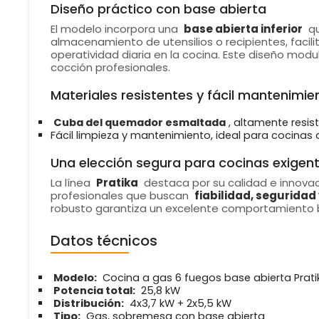
Diseño práctico con base abierta
El modelo incorpora una
base abierta inferior
qu
almacenamiento de utensilios o recipientes, facil
operatividad diaria en la cocina. Este diseño modul
cocción profesionales.
Materiales resistentes y fácil mantenimie
Cuba del quemador esmaltada
, altamente resist
Fácil limpieza y mantenimiento, ideal para cocinas 
Una elección segura para cocinas exigen
La línea
Pratika
destaca por su calidad e innova
profesionales que buscan
fiabilidad, seguridad 
robusto garantiza un excelente comportamiento b
Datos técnicos
Modelo:
Cocina a gas 6 fuegos base abierta Prati
Potencia total:
25,8 kW
Distribución:
4x3,7 kW + 2x5,5 kW
Tipo:
Gas, sobremesa con base abierta