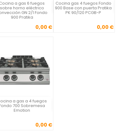
Cocina a gas 6 fuegos
Cocina gas 4 fuegos Fondo
Vista rápida
Vista rápida


sobre horno eléctrico
900 Base con puerta Pratika
onvección GN 2/1 Fondo
PK 90/120 PCGB-P
900 Pratika
0,00 €
0,00 €
Precio
Precio
ocina a gas a 4 fuegos
Vista rápida

Fondo 700 Sobremesa
Emotion
0,00 €
Precio