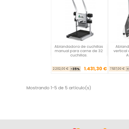
Ablandadora de cuchillas
Abland
La Felsinea
L
manual para carne de 32
vertical
cuchillas.
A
1.431,30 €
Precio base
Precio
2.202,00 €
-35%
7.537,00 €
-
Mostrando 1-5 de 5 artículo(s)