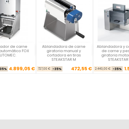
ador de carne
Ablandadora de carne
Ablandadora y c
a Felsinea
La Felsinea
La Felsine
 automático FOX
giratoria manual y
de carne y p
UTOMEC.
cortadora en tiras
giratoria moto
STEAKSTAR M
STEAKSTAR
4.899,05 €
472,55 €
1
Precio base
Precio
Precio base
Precio
Pre
35%
727,00 €
-35%
2.440,00 €
-35%