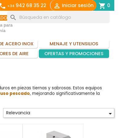
call

shopping_cart
942 68 35 22
Iniciar sesión
0
+34
search
ADO
ia para
mía
DE ACERO INOX
MENAJE Y UTENSILIOS
ORES DE AIRE
OFERTAS Y PROMOCIONES
uros en piezas tiernas y sabrosas. Estos equipos
ncluso pescado
, mejorando significativamente la
Relevancia
