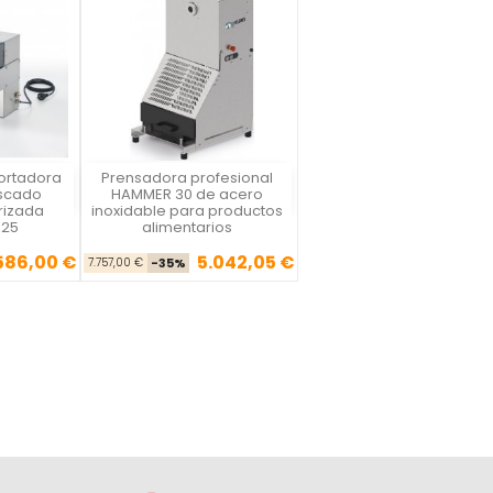
ortadora
Prensadora profesional
a
La Felsinea
escado
HAMMER 30 de acero
rizada
inoxidable para productos
 25
alimentarios
.586,00 €
5.042,05 €
cio base
Precio
Precio base
Precio
7.757,00 €
-35%