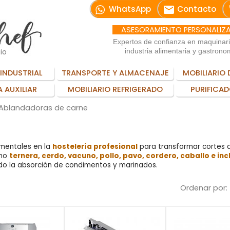
email
WhatsApp
Contacto
ASESORAMIENTO PERSONALIZ
Expertos de confianza en maquinar
io
industria alimentaria y gastrono
INDUSTRIAL
TRANSPORTE Y ALMACENAJE
MOBILIARIO 
 AUXILIAR
MOBILIARIO REFRIGERADO
PURIFICAD
Ablandadoras de carne
mentales en la
hostelería profesional
para transformar cortes d
omo
ternera, cerdo, vacuno, pollo, pavo, cordero, caballo e i
do la absorción de condimentos y marinados.
Ordenar por: