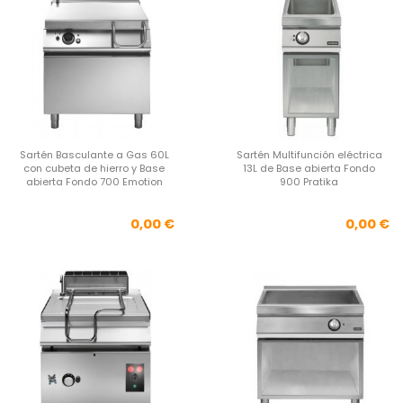
Sartén Basculante a Gas 60L
Sartén Multifunción eléctrica
con cubeta de hierro y Base
13L de Base abierta Fondo
abierta Fondo 700 Emotion
900 Pratika
Precio
Pre
0,00 €
0,00 €