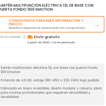
SARTÉN MULTIFUNCIÓN ELÉCTRICA 13L DE BASE CON
PUERTA FONDO 900 EMOTION
CONSÚLTENOS PARA MÁS INFORMACIÓN Y
💬
→
PRECIO
Nuestros expertos le asesorarán sin compromiso
local_shipping
VA no incluido
Envío gratuito
a partir de 290€ + iva en península
Sartén multifunción eléctrica 13L con base con puerta Fondo
900 Emotion.
Potencia de 4,5 kW, voltaje 380-415V o 220-240V bajo pedido.
Fabricada en acero inoxidable, diseño modular y robusto, ideal
para cocinas profesionales que requieren versatilidad y
durabilidad.