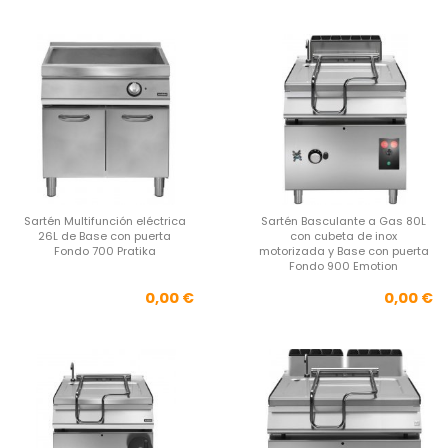
Sartén Multifunción eléctrica
Sartén Basculante a Gas 80L
26L de Base con puerta
con cubeta de inox
Fondo 700 Pratika
motorizada y Base con puerta
Fondo 900 Emotion
Precio
Pre
0,00 €
0,00 €