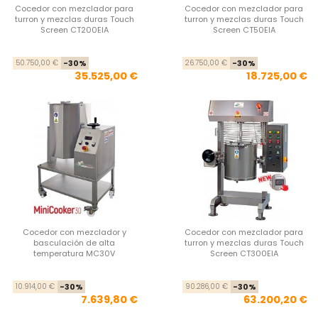
Cocedor con mezclador para
Cocedor con mezclador para
turron y mezclas duras Touch
turron y mezclas duras Touch
Screen CT200EIA
Screen CT50EIA
Precio base
Precio
Pre
Pre
50.750,00 €
-30%
26.750,00 €
-30%
35.525,00 €
18.725,00 €
Cocedor con mezclador y
Cocedor con mezclador para
basculación de alta
turron y mezclas duras Touch
temperatura MC30V
Screen CT300EIA
Precio base
Precio
Pre
Pre
10.914,00 €
-30%
90.286,00 €
-30%
7.639,80 €
63.200,20 €