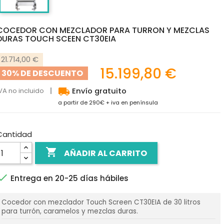
COCEDOR CON MEZCLADOR PARA TURRON Y MEZCLAS
DURAS TOUCH SCEEN CT30EIA
21.714,00 €
15.199,80 €
30% DE DESCUENTO
local_shipping
VA no incluido
Envío gratuito
a partir de 290€ + iva en península
Cantidad

AÑADIR AL CARRITO

Entrega en 20-25 días hábiles
Cocedor con mezclador Touch Screen CT30EIA de 30 litros
para turrón, caramelos y mezclas duras.