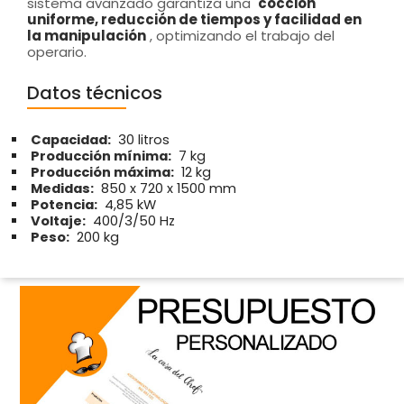
sistema avanzado garantiza una
cocción
uniforme, reducción de tiempos y facilidad en
la manipulación
, optimizando el trabajo del
operario.
Datos técnicos
Capacidad:
30 litros
Producción mínima:
7 kg
Producción máxima:
12 kg
Medidas:
850 x 720 x 1500 mm
Potencia:
4,85 kW
Voltaje:
400/3/50 Hz
Peso:
200 kg