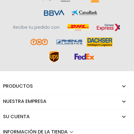
Recibe tu pedido con
PRODUCTOS

NUESTRA EMPRESA

SU CUENTA

INFORMACIÓN DE LA TIENDA
keyboard_arrow_down