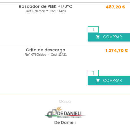
Rascador de PEEK +170ºC
487,20 €
-
Ref:
078Peek
Cod:
11420
COMPRAR

Grifo de descarga
1.274,70 €
-
Ref:
078Grides
Cod:
11421
COMPRAR

Marca
De Danieli