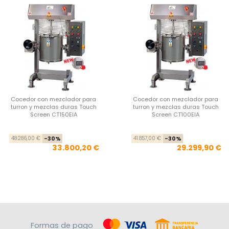
Cocedor con mezclador para
Cocedor con mezclador para
turron y mezclas duras Touch
turron y mezclas duras Touch
Screen CT150EIA
Screen CT100EIA
Precio base
Precio
Pre
Pre
48.286,00 €
-30%
41.857,00 €
-30%
33.800,20 €
29.299,90 €
Formas de pago