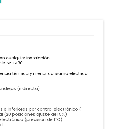
n cualquier instalación.
e AISI 430.
encia térmica y menor consumo eléctrico.
bandejas (indirecta)
 e inferiores por control electrónico (
tal (20 posiciones ajuste del 5%)
lectrónico (precisión de 1ºC)
ada