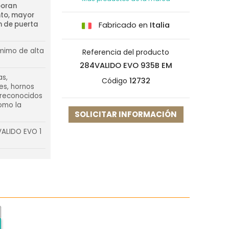
poran
nto, mayor
n de puerta
Fabricado en
Italia
mimo de alta
Referencia del producto
284VALIDO EVO 935B EM
as,
Código
12732
es, hornos
n reconocidos
como la
SOLICITAR INFORMACIÓN
ALIDO EVO 1