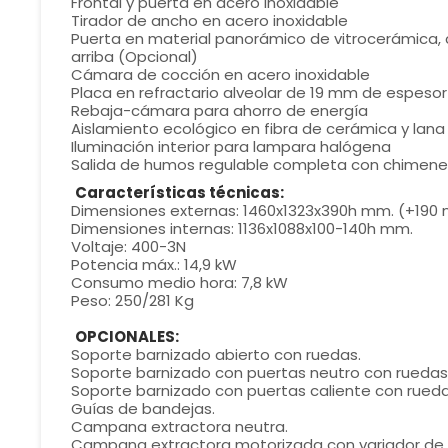
Frontal y puerta en acero inoxidable
Tirador de ancho en acero inoxidable
Puerta en material panorámico de vitrocerámica, 
arriba (Opcional)
Cámara de cocción en acero inoxidable
Placa en refractario alveolar de 19 mm de espesor
Rebaja-cámara para ahorro de energía
Aislamiento ecológico en fibra de cerámica y lana
Iluminación interior para lampara halógena
Salida de humos regulable completa con chimenea
Características técnicas:
Dimensiones externas: 1460x1323x390h mm. (+190
Dimensiones internas: 1136x1088x100-140h mm.
Voltaje: 400-3N
Potencia máx.: 14,9 kW
Consumo medio hora: 7,8 kW
Peso: 250/281 Kg
OPCIONALES:
Soporte barnizado abierto con ruedas.
Soporte barnizado con puertas neutro con ruedas
Soporte barnizado con puertas caliente con rueda
Guías de bandejas.
Campana extractora neutra.
Campana extractora motorizada con variador de 