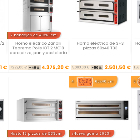
2 bandejas de 40x60cm
/2
Horno eléctrico Zanolli
Horno eléctrico de 3+3
Ho
Vista rápida
Vista rápida



Teorema Polis IOT 2 MC18
pizzas 60x40 T33
para pizza, pan y pastelería
1 €
4.375,20 €
2.501,50 €
se
cio
Precio base
Precio
Precio base
Precio
7.292,00 €
-40%
5.003,00 €
-50%
1.53
4
60x40 cm
6
Hasta 18 pizzas de Ø33cm
¡Nueva gama 2023!