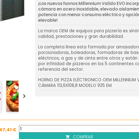
¡Los nuevos hornos Millennium Valido EVO incor
cámara en acero inoxidable, elevado aislamie
potencia con menor consumo eléctrico y opció
elevable!
La marca OEM de equipos para pizzería es sinó
calidad, prestaciones y gran durabilidad.
La completa linea esta formada por amasador
porcionadoras, boleadoras, formadoras de bas
eléctricos, a gas y de cinta entre otros y está
por infinidad de pizzeros en los 5 continentes 
referencia del sector.
HORNO DE PIZZA ELÉCTRONICO OEM MILLENNIUM V
CÁMARA 113,6X108,8 MODELO 935 EM

47,41 €
COMPRAR
