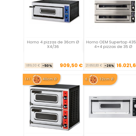
Horno 4 pizzas de 36cm Ø
Horno OEM Supertop 435
Vista rápida
Vista rápida

X4/36
4+4 pizzas de 35 Ø
909,50 €
16.021,6
Precio base
Precio
Precio ba
Pre
1.819,00 €
-50%
21.650,83 €
-26%
1+1
40cm Ø
6
32cm Ø