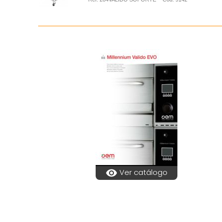
visibility
Ver catálogo