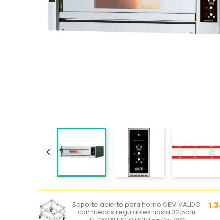

Soporte abierto para horno OEM VALIDO
1.3
con ruedas regulables hasta 32,5cm
-
Ref:
284VALIDO SOPORTE
Cod:
9142