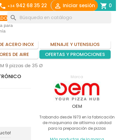
call

shopping_cart
942 68 35 22
Iniciar sesión
0
+34
search
ADO
ia para
mía
DE ACERO INOX
MENAJE Y UTENSILIOS
ORES DE AIRE
OFERTAS Y PROMOCIONES
EM 9 pizzas de 35 Ø
CTRÓNICO
Marca
OEM
Trabando desde 1973 en la fabricación
de maquinaria de altísima calidad
para la preparación de pizzas
ducto!
Más productos de la marca