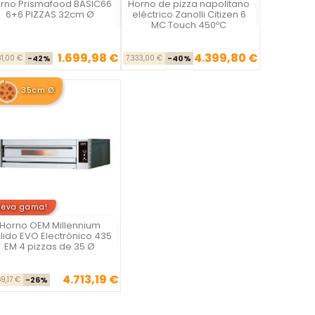
rno Prismafood BASIC66
Horno de pizza napolitano
Vista rápida
Vista rápida


6+6 PIZZAS 32cm Ø
eléctrico Zanolli Citizen 6
MC Touch 450ºC
1.699,98 €
4.399,80 €
Precio base
Precio
Precio base
Precio
31,00 €
-42%
7.333,00 €
-40%
35cm Ø
ueva gama!
Horno OEM Millennium
Vista rápida

lido EVO Electrónico 435
EM 4 pizzas de 35 Ø
4.713,19 €
Precio base
Precio
69,17 €
-26%