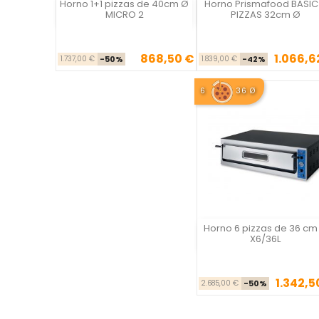
Horno 1+1 pizzas de 40cm Ø
Horno Prismafood BASIC
Vista rápida
Vista rápida

MICRO 2
PIZZAS 32cm Ø
868,50 €
1.066,6
Precio base
Precio
Precio ba
Pre
1.737,00 €
-50%
1.839,00 €
-42%
6
36 Ø
Horno 6 pizzas de 36 cm
Vista rápida
X6/36L
1.342,5
Precio ba
Pre
2.685,00 €
-50%