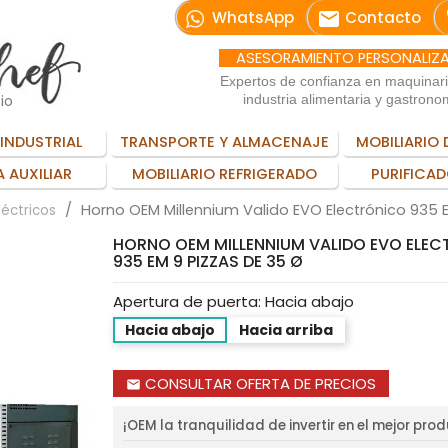
email
WhatsApp
Contacto
ASESORAMIENTO PERSONALIZ
Expertos de confianza en maquinar
io
industria alimentaria y gastrono
INDUSTRIAL
TRANSPORTE Y ALMACENAJE
MOBILIARIO 
 AUXILIAR
MOBILIARIO REFRIGERADO
PURIFICAD
Horno OEM Millennium Valido EVO Electrónico 935 
léctricos
HORNO OEM MILLENNIUM VALIDO EVO ELE
935 EM 9 PIZZAS DE 35 Ø
Apertura de puerta: Hacia abajo
Hacia abajo
Hacia arriba
CONSULTAR OFERTA DE PRECIOS
email
¡OEM la tranquilidad de invertir en el mejor pro