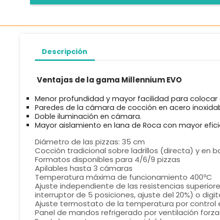
Descripción
Ventajas de la gama Millennium EVO
Menor profundidad y mayor facilidad para colocar e
Paredes de la cámara de cocción en acero inoxidabl
Doble iluminación en cámara.
Mayor aislamiento en lana de Roca con mayor efici
Diámetro de las pizzas: 35 cm
Cocción tradicional sobre ladrillos (directa) y en 
Formatos disponibles para 4/6/9 pizzas
Apilables hasta 3 cámaras
Temperatura máxima de funcionamiento 400ºC
Ajuste independiente de las resistencias superiores
interruptor de 5 posiciones, ajuste del 20%) o digi
Ajuste termostato de la temperatura por control e
Panel de mandos refrigerado por ventilación forz