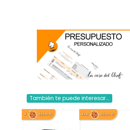
También te puede interesar...
4
36cm Ø
4+4
35cm Ø