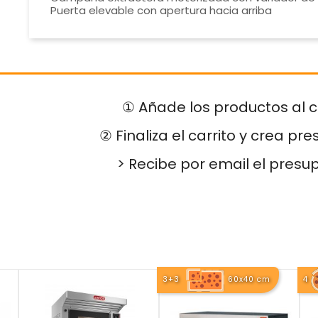
Puerta elevable con apertura hacia arriba
① Añade los productos al c
② Finaliza el carrito y crea pr
> Recibe por email el presu
3+3
60x40 cm
4