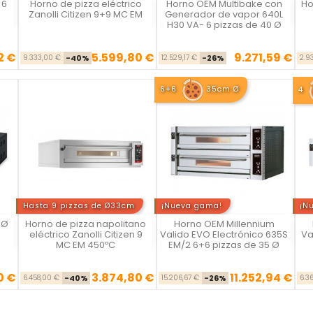
 6
Horno de pizza eléctrico
Horno OEM Multibake con
Ho
Vista rápida
Vista rápida



Zanolli Citizen 9+9 MC EM
Generador de vapor 640L
H30 VA- 6 pizzas de 40 Ø
2 €
5.599,80 €
9.271,59 €
se
cio
Precio base
Precio
Precio base
Precio
9.333,00 €
-40%
12.529,17 €
-26%
2.9
6+6
35cm Ø
4
Hasta 9 pizzas de Ø33cm
¡Nueva gama!
¡N
 Ø
Horno de pizza napolitano
Horno OEM Millennium
Vista rápida
Vista rápida



eléctrico Zanolli Citizen 9
Valido EVO Electrónico 635S
Va
MC EM 450ºC
EM/2 6+6 pizzas de 35 Ø
0 €
3.874,80 €
11.252,94 €
se
cio
Precio base
Precio
Precio base
Precio
6.458,00 €
-40%
15.206,67 €
-26%
6.3