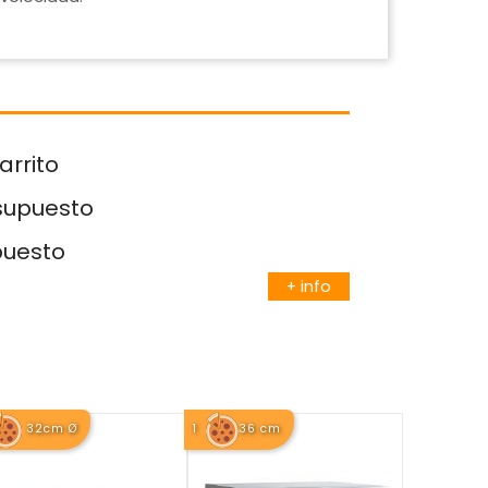
arrito
esupuesto
puesto
+ info
32cm Ø
1
36 cm