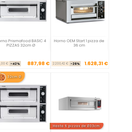
rno Prismafood BASIC 4
Horno OEM Start 1 pizza de
Vista rápida
Vista rápida


PIZZAS 32cm Ø
36 cm
887,98 €
1.628,31 €
Precio base
Precio
Precio base
Precio
1,00 €
-42%
2.200,42 €
-26%
32cm Ø
Hasta 6 pizzas de Ø33cm