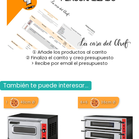
① Añade los productos al carrito
② Finaliza el carrito y crea presupuesto
> Recibe por email el presupuesto
También te puede interesar...
1
40cm Ø
6+6
36cm Ø