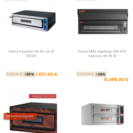
Horno 9 pizzas de 36 cm Ø
Horno OEM Supertop 435 EVO
X9/36
4 pizzas de 35 Ø
Precio base
Precio
Pre
Pre
1.631,00 €
3.262,00 €
-50%
11.200,00 €
-26%
8.288,00 €
Descatalogado