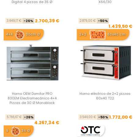
Digital 4 pizzas de 35 Ø
X66/30
Precio base
Precio
Pre
Pre
2.700,39 €
3.649,17 €
-26%
2.879,00 €
-50%
1.439,50 €
4+4
30cm Ø
2+2
60x40 cm
Horno OEM Domitor PRO
Horno eléctrico de 2+2 pizzas
830EM Electromecánico 4+4
60x40 T22
Pizzas de 30 Ø Monoblock
Precio base
Precio
Pre
Pre
1.772,00 €
5.766,67 €
-26%
3.544,00 €
-50%
4.267,34 €
9
36 Ø