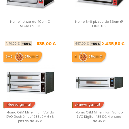
Horno 1 pizza de 40cm Ø
Horno 6+6 pizzas de 36cm Ø
MICRO h - 18
F108-66
Precio base
Precio
Pre
Pre
585,00 €
2.435,50 €
1.170,00 €
-50%
4.871,00 €
-50%
6+6
35cm Ø
4
35cm Ø
¡Nueva gama!
¡Nueva gama!
Horno OEM Millennium Valido
Horno OEM Millennium Valido
EVO Electrónico 1235L EM 6+6
EVO Digital 435 DG 4 pizzas
pizzas de 35 Ø
de 35 Ø