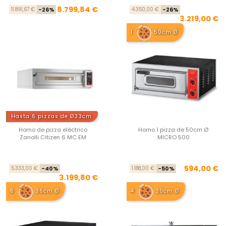
Precio base
Precio
Pre
Pre
8.799,84 €
11.891,67 €
-26%
4.350,00 €
-26%
3.219,00 €
1
50cm Ø
Hasta 6 pizzas de Ø33cm
Horno de pizza eléctrico
Horno 1 pizza de 50cm Ø
Zanolli Citizen 6 MC EM
MICRO 500
Precio base
Precio
Pre
Pre
594,00 €
5.333,00 €
-40%
1.188,00 €
-50%
3.199,80 €
6
36cm Ø
4
30cm Ø