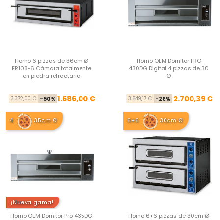
Horno 6 pizzas de 36cm Ø
Horno OEM Domitor PRO
FR108-6 Cámara totalmente
430DG Digital 4 pizzas de 30
en piedra refractaria
Ø
Precio base
Precio
Pre
Pre
1.686,00 €
2.700,39 €
3.372,00 €
-50%
3.649,17 €
-26%
4
35cm Ø
6+6
30cm Ø
¡Nueva gama!
Horno OEM Domitor Pro 435DG
Horno 6+6 pizzas de 30cm Ø