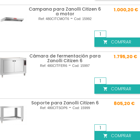
Campana para Zanolli Citizen 6
1.000,20 €
a motor
-
Ref:
480CITCMOT6
Cod:
15992
COMPRAR

Cámara de fermentación para
1.795,20 €
Zanolli Citizen 6
-
Ref:
480CITFER6
Cod:
15997
COMPRAR

Soporte para Zanolli Citizen 6
805,20 €
-
Ref:
480CITSOP6
Cod:
15999
COMPRAR
