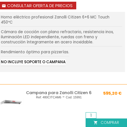
CONSULTAR OFERTA DE PRECIOS
email
Horno eléctrico profesional Zanolli Citizen 6+6 MC Touch
450ºC
Cámara de cocción con plano refractario, resistencia inox,
iluminación LED independiente, ruedas con freno y
construcción íntegramente en acero inoxidable.
Rendimiento óptimo para pizzerías.
NO INCLUYE SOPORTE O CAMPANA
Campana para Zanolli Citizen 6
595,20 €
-
Ref:
480CITCAM6
Cod:
15991
COMPRAR
