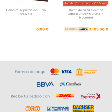
Hasta 8 pizzas de Ø33cm
Horno 12+12 pizzas de 30cm
Horno de pizza eléctrico
Ø E12+12
Zanolli Citizen MC EP 4+4
bicamara
Precio
Pre
Pre
0,00 €
3.109,80 €
5.183,00 €
-40%
Formas de pago
Recibe tu pedido con