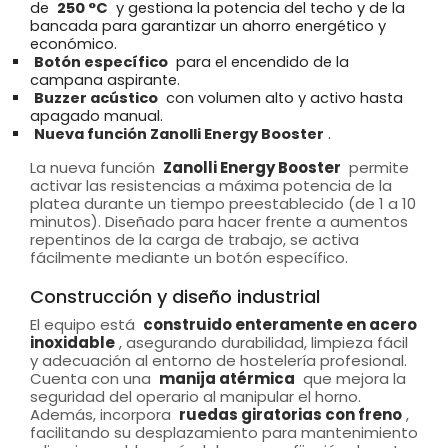
de
250 °C
y gestiona la potencia del techo y de la
bancada para garantizar un ahorro energético y
económico.
Botón específico
para el encendido de la
campana aspirante.
Buzzer acústico
con volumen alto y activo hasta
apagado manual.
Nueva función Zanolli Energy Booster
.
La nueva función
Zanolli Energy Booster
permite
activar las resistencias a máxima potencia de la
platea durante un tiempo preestablecido (de 1 a 10
minutos). Diseñado para hacer frente a aumentos
repentinos de la carga de trabajo, se activa
fácilmente mediante un botón específico.
Construcción y diseño industrial
El equipo está
construido enteramente en acero
inoxidable
, asegurando durabilidad, limpieza fácil
y adecuación al entorno de hostelería profesional.
Cuenta con una
manija atérmica
que mejora la
seguridad del operario al manipular el horno.
Además, incorpora
ruedas giratorias con freno
,
facilitando su desplazamiento para mantenimiento