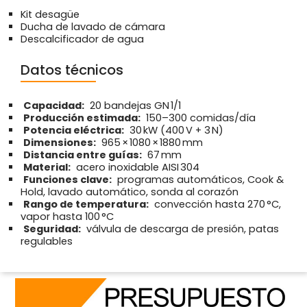
Kit desagüe
Ducha de lavado de cámara
Descalcificador de agua
Datos técnicos
Capacidad:
20 bandejas GN 1/1
Producción estimada:
150–300 comidas/día
Potencia eléctrica:
30 kW (400 V + 3 N)
Dimensiones:
965 × 1080 × 1880 mm
Distancia entre guías:
67 mm
Material:
acero inoxidable AISI 304
Funciones clave:
programas automáticos, Cook &
Hold, lavado automático, sonda al corazón
Rango de temperatura:
convección hasta 270 °C,
vapor hasta 100 °C
Seguridad:
válvula de descarga de presión, patas
regulables