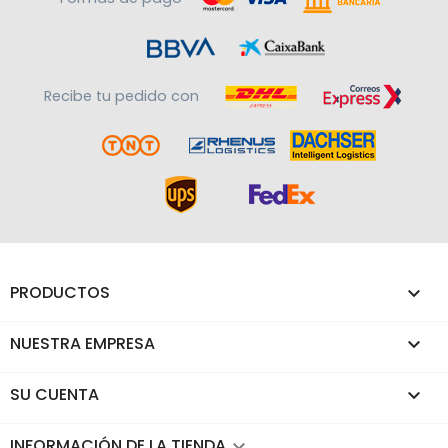
Recibe tu pedido con
PRODUCTOS

NUESTRA EMPRESA

SU CUENTA

INFORMACIÓN DE LA TIENDA
keyboard_arrow_down