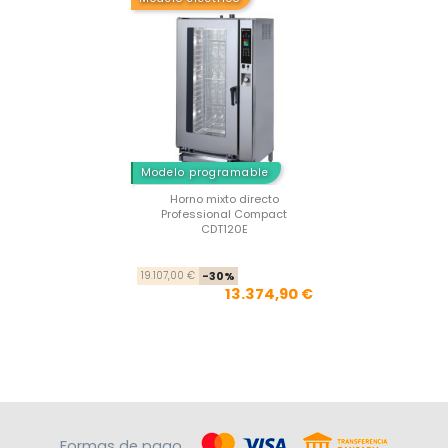
Modelo programable
Horno mixto directo
Professional Compact
CDT120E
Precio base
Precio
19.107,00 €
-30%
13.374,90 €
Formas de pago