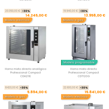
Precio base
Precio
Pre
Pre
20.350,00 €
-30%
19.940,00 €
-30%
14.245,00 €
13.958,00 €
Modelo eléctrico
Modelo a gas
Modelo programable
Horno mixto directo analógico
Horno mixto directo
Professional Compact
Professional Compact
CDA211E
CDT120G
Precio base
Precio
Pre
Pre
8.420,00 €
-30%
22.630,00 €
-30%
5.894,00 €
15.841,00 €
Modelo a gas
Modelo eléctrico