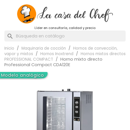
Líder en consultoría, calidad y precio
search
Inicio
Maquinaria de cocción
Hornos de convección,
vapor y mixtos
Hornos Inoxtrend
Hornos mixtos directos
Horno mixto directo
PROFESSIONAL COMPACT
Professional Compact CDA120E
Modelo eléctrico
Modelo analógico