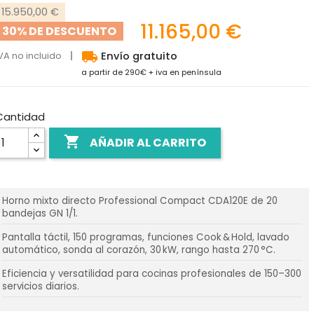
15.950,00 €
11.165,00 €
30% DE DESCUENTO
local_shipping
VA no incluido
Envío gratuito
a partir de 290€ + iva en península
Cantidad

AÑADIR AL CARRITO
Horno mixto directo Professional Compact CDA120E de 20
bandejas GN 1/1.
Pantalla táctil, 150 programas, funciones Cook & Hold, lavado
automático, sonda al corazón, 30 kW, rango hasta 270 °C.
Eficiencia y versatilidad para cocinas profesionales de 150–300
servicios diarios.