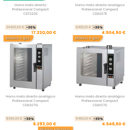
Horno mixto directo
Horno mixto directo analógico
Professional Compact
Professional Compact
CDT220E
CDA207E
Precio base
Precio
Pre
Pre
24.600,00 €
-30%
6.435,00 €
-30%
17.220,00 €
4.504,50 €
Modelo a gas
Modelo a gas
Horno mixto directo analógico
Horno mixto directo analógico
Professional Compact
Professional Compact
CDA207G
CDA107G
Precio base
Precio
Pre
Pre
8.990,00 €
-30%
6.495,00 €
-30%
6.293,00 €
4.546,50 €
Modelo eléctrico