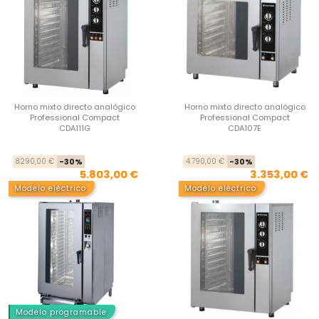
Horno mixto directo analógico
Horno mixto directo analógico
Professional Compact
Professional Compact
CDA111G
CDA107E
Precio base
Precio
Pre
Pre
8.290,00 €
-30%
4.790,00 €
-30%
5.803,00 €
3.353,00 €
Modelo eléctrico
Modelo eléctrico
Modelo programable