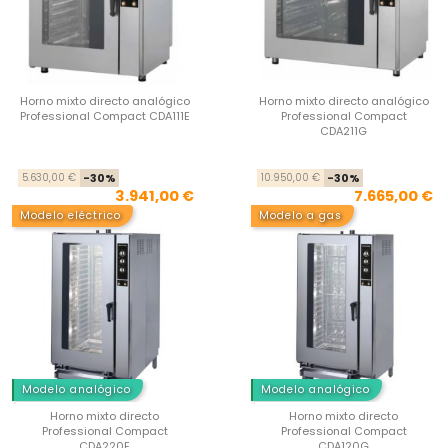
Horno mixto directo analógico
Horno mixto directo analógico
Professional Compact CDA111E
Professional Compact
CDA211G
Precio base
Precio
Pre
Pre
5.630,00 €
-30%
10.950,00 €
-30%
3.941,00 €
7.665,00 €
Modelo eléctrico
Modelo a gas
Modelo analógico
Modelo analógico
Horno mixto directo
Horno mixto directo
Professional Compact
Professional Compact
CDA220E
CDA120G