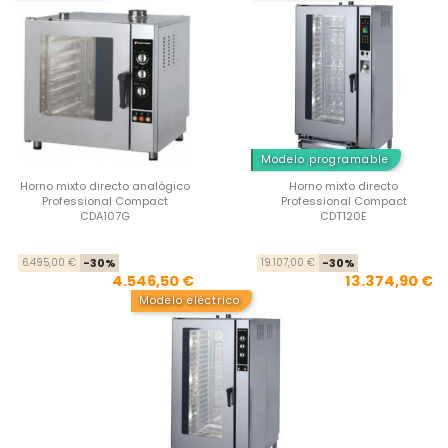
Modelo programable
Horno mixto directo analógico
Horno mixto directo
Professional Compact
Professional Compact
CDA107G
CDT120E
Precio base
Precio
Pre
Pre
6.495,00 €
-30%
19.107,00 €
-30%
4.546,50 €
13.374,90 €
Modelo eléctrico