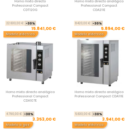
Horno mixto directo
Horno mixto directo analógico
Professional Compact
Professional Compact
CDT120G
CDA211E
Precio base
Precio
Pre
Pre
22.630,00 €
-30%
8.420,00 €
-30%
15.841,00 €
5.894,00 €
Modelo eléctrico
Modelo eléctrico
Horno mixto directo analógico
Horno mixto directo analógico
Professional Compact
Professional Compact CDA111E
CDA107E
Precio base
Precio
Pre
Pre
4.790,00 €
-30%
5.630,00 €
-30%
3.353,00 €
3.941,00 €
Modelo a gas
Modelo eléctrico