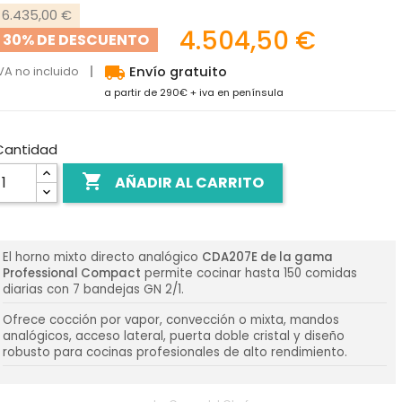
6.435,00 €
4.504,50 €
30% DE DESCUENTO
local_shipping
VA no incluido
Envío gratuito
a partir de 290€ + iva en península
Cantidad

AÑADIR AL CARRITO
El horno mixto directo analógico
CDA207E de la gama
Professional Compact
permite cocinar hasta 150 comidas
diarias con 7 bandejas GN 2/1.
Ofrece cocción por vapor, convección o mixta, mandos
analógicos, acceso lateral, puerta doble cristal y diseño
robusto para cocinas profesionales de alto rendimiento.