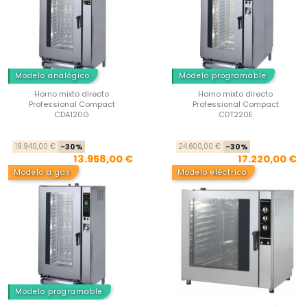
Modelo analógico
Modelo programable
Horno mixto directo
Horno mixto directo
Professional Compact
Professional Compact
CDA120G
CDT220E
Precio base
Precio
Pre
Pre
19.940,00 €
-30%
24.600,00 €
-30%
13.958,00 €
17.220,00 €
Modelo a gas
Modelo eléctrico
Modelo programable