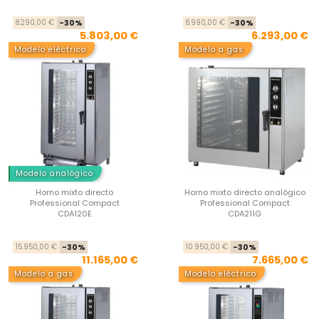
Precio base
Precio
Pre
Pre
8.290,00 €
-30%
8.990,00 €
-30%
5.803,00 €
6.293,00 €
Modelo eléctrico
Modelo a gas
Modelo analógico
Horno mixto directo
Horno mixto directo analógico
Professional Compact
Professional Compact
CDA120E
CDA211G
Precio base
Precio
Pre
Pre
15.950,00 €
-30%
10.950,00 €
-30%
11.165,00 €
7.665,00 €
Modelo a gas
Modelo eléctrico