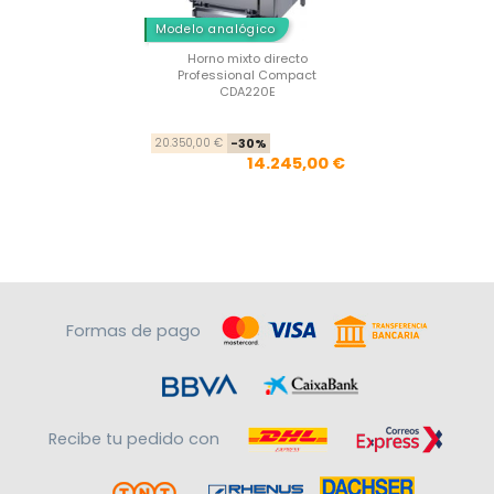
Modelo analógico
Horno mixto directo
Professional Compact
CDA220E
Precio base
Precio
20.350,00 €
-30%
14.245,00 €
Formas de pago
Recibe tu pedido con