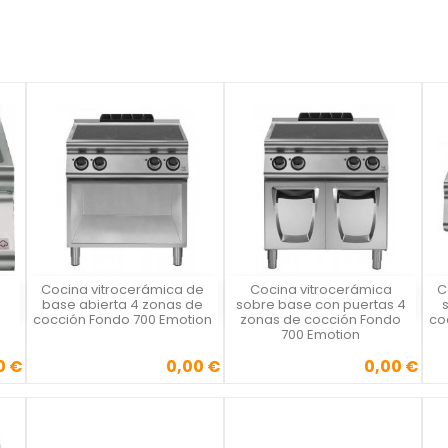
Cocina vitrocerámica de
Cocina vitrocerámica
C
Vista rápida
Vista rápida



base abierta 4 zonas de
sobre base con puertas 4
cocción Fondo 700 Emotion
zonas de cocción Fondo
co
700 Emotion
0 €
0,00 €
0,00 €
Precio
Precio