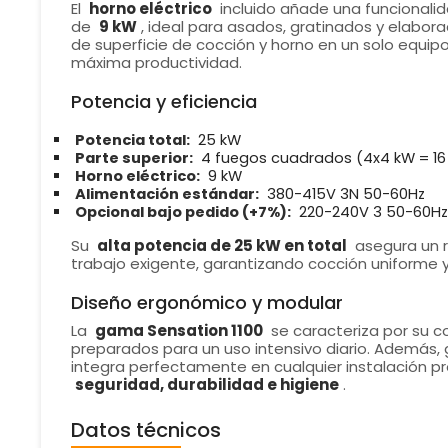
El
horno eléctrico
incluido añade una funcionalid
de
9 kW
, ideal para asados, gratinados y elabo
de superficie de cocción y horno en un solo equip
máxima productividad.
Potencia y eficiencia
Potencia total:
25 kW
Parte superior:
4 fuegos cuadrados (4x4 kW = 16
Horno eléctrico:
9 kW
Alimentación estándar:
380-415V 3N 50-60Hz
Opcional bajo pedido (+7%):
220-240V 3 50-60Hz
Su
alta potencia de 25 kW en total
asegura un r
trabajo exigente, garantizando cocción uniforme y
Diseño ergonómico y modular
La
gama Sensation 1100
se caracteriza por su c
preparados para un uso intensivo diario. Además, 
integra perfectamente en cualquier instalación p
seguridad, durabilidad e higiene
.
Datos técnicos