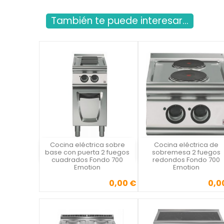
También te puede interesar...
Cocina eléctrica sobre
Cocina eléctrica de
Vista rápida
Vista rápida

base con puerta 2 fuegos
sobremesa 2 fuegos
cuadrados Fondo 700
redondos Fondo 700
Emotion
Emotion
0,00 €
0,0
Precio
Precio