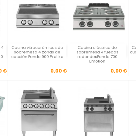
 4
Cocina vitrocerámicas de
Cocina eléctrica de
Co
Vista rápida
Vista rápida



sobremesa 4 zonas de
sobremesa 4 fuegos
cu
00
cocción Fondo 900 Pratika
redondosFondo 700
Emotion
0 €
0,00 €
0,00 €
Precio
Precio