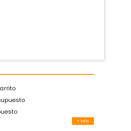
arrito
esupuesto
puesto
+ info