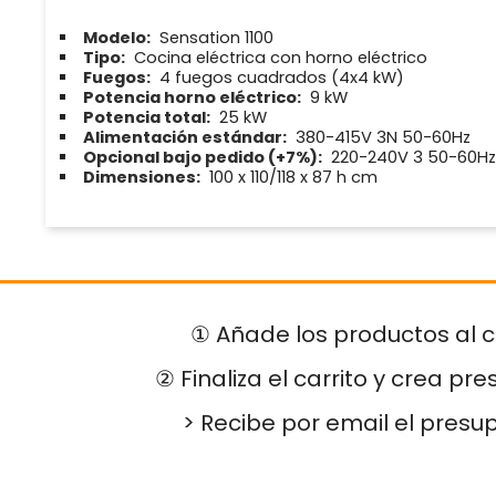
Modelo:
Sensation 1100
Tipo:
Cocina eléctrica con horno eléctrico
Fuegos:
4 fuegos cuadrados (4x4 kW)
Potencia horno eléctrico:
9 kW
Potencia total:
25 kW
Alimentación estándar:
380-415V 3N 50-60Hz
Opcional bajo pedido (+7%):
220-240V 3 50-60Hz
Dimensiones:
100 x 110/118 x 87 h cm
① Añade los productos al c
② Finaliza el carrito y crea pr
> Recibe por email el presu