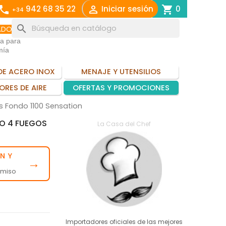
call

shopping_cart
942 68 35 22
Iniciar sesión
0
+34
search
ADO
ia para
mía
DE ACERO INOX
MENAJE Y UTENSILIOS
ORES DE AIRE
OFERTAS Y PROMOCIONES
s Fondo 1100 Sensation
O 4 FUEGOS
La Casa del Chef
N Y
→
omiso
Importadores oficiales de las mejores