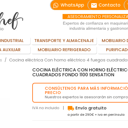
email
WhatsApp
Contacto
ASESORAMIENTO PERSONALIZ
Expertos de confianza en maquinar
io
industria alimentaria y gastrono
INDUSTRIAL
TRANSPORTE Y ALMACENAJE
MOBILIARIO 
 AUXILIAR
MOBILIARIO REFRIGERADO
PURIFICAD
Cocina eléctrica Con horno eléctrico 4 fuegos cuadrado
s
COCINA ELÉCTRICA CON HORNO ELÉCTRIC
CUADRADOS FONDO 1100 SENSATION
CONSÚLTENOS PARA MÁS INFORMACIÓ
💬
PRECIO
Nuestros expertos le asesorarán sin compr
local_shipping
IVA no incluido
Envío gratuito
a partir de 290€ + iva en península