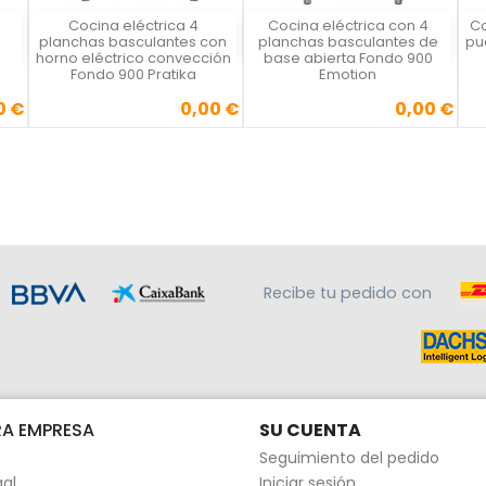
Cocina eléctrica 4
Cocina eléctrica con 4
Co
Vista rápida
Vista rápida



planchas basculantes con
planchas basculantes de
pu
horno eléctrico convección
base abierta Fondo 900
Fondo 900 Pratika
Emotion
0 €
0,00 €
0,00 €
se
cio
Precio
Precio
Recibe tu pedido con
A EMPRESA
SU CUENTA
Seguimiento del pedido
gal
Iniciar sesión