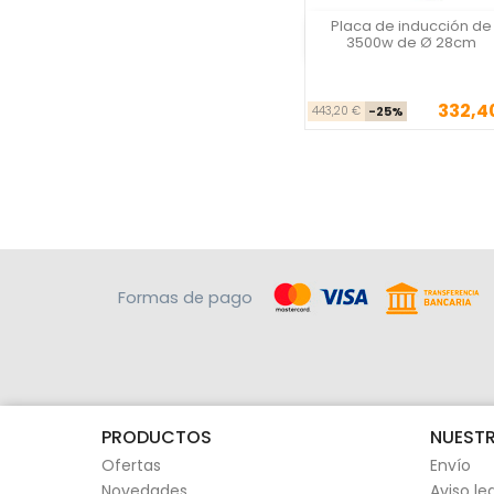
Placa de inducción de
Vista rápida
3500w de Ø 28cm
332,4
Precio ba
Pre
443,20 €
-25%
Formas de pago
PRODUCTOS
NUESTR
Ofertas
Envío
Novedades
Aviso le