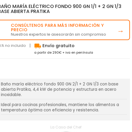
BAÑO MARÍA ELÉCTRICO FONDO 900 GN 1/1 + 2 GN 1/3
BASE ABIERTA PRATIKA
CONSÚLTENOS PARA MÁS INFORMACIÓN Y
💬
→
PRECIO
Nuestros expertos le asesorarán sin compromiso
local_shipping
VA no incluido
Envío gratuito
a partir de 290€ + iva en península
Baño maría eléctrico fondo 900 GN 2/1 + 2 GN 1/3 con base
abierta Pratika, 4,4 kW de potencia y estructura en acero
inoxidable.
Ideal para cocinas profesionales, mantiene los alimentos a
temperatura óptima con eficiencia y resistencia.
La Casa del Chef