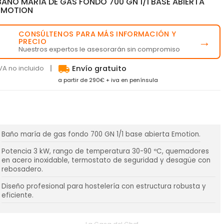
BAÑO MARÍA DE GAS FONDO 700 GN 1/1 BASE ABIERTA
EMOTION
CONSÚLTENOS PARA MÁS INFORMACIÓN Y
💬
→
PRECIO
Nuestros expertos le asesorarán sin compromiso
local_shipping
VA no incluido
Envío gratuito
a partir de 290€ + iva en península
Baño maría de gas fondo 700 GN 1/1 base abierta Emotion.
Potencia 3 kW, rango de temperatura 30-90 ºC, quemadores
en acero inoxidable, termostato de seguridad y desagüe con
rebosadero.
Diseño profesional para hostelería con estructura robusta y
eficiente.