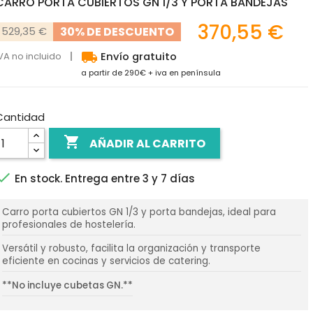
CARRO PORTA CUBIERTOS GN 1/3 Y PORTA BANDEJAS
370,55 €
30% DE DESCUENTO
529,35 €
local_shipping
VA no incluido
Envío gratuito
a partir de 290€ + iva en península
Cantidad

AÑADIR AL CARRITO

En stock. Entrega entre 3 y 7 días
Carro porta cubiertos GN 1/3 y porta bandejas, ideal para
profesionales de hostelería.
Versátil y robusto, facilita la organización y transporte
eficiente en cocinas y servicios de catering.
**No incluye cubetas GN.**