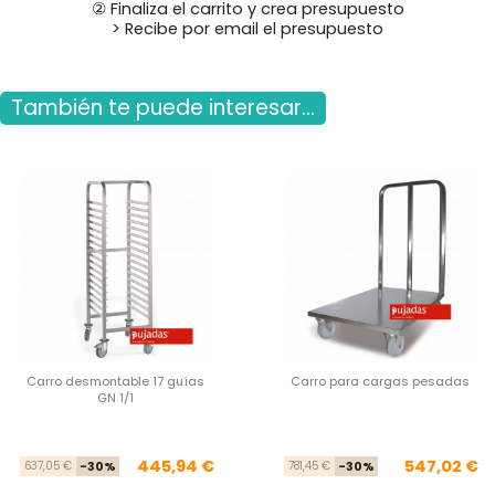
② Finaliza el carrito y crea presupuesto
> Recibe por email el presupuesto
También te puede interesar...
Carro desmontable 17 guías
Carro para cargas pesadas
GN 1/1
Precio base
Precio
Pre
Pre
445,94 €
547,02 €
637,05 €
-30%
781,45 €
-30%