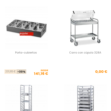
Porta-cubiertos
Carro con cúpula 328A
DESDE
Precio base
Precio
Pre
0,00 €
201,65 €
-30%
141,16 €