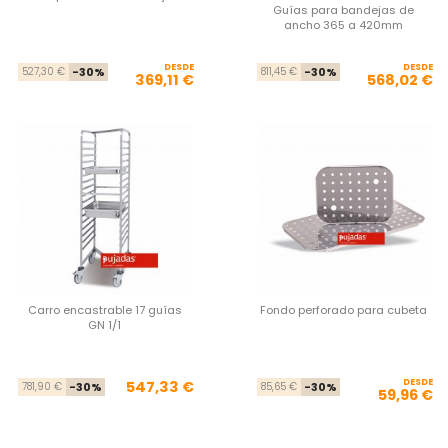
Guías para bandejas de
ancho 365 a 420mm
DESDE
Precio base
Precio
DESDE
Pre
Pre
527,30 €
-30%
811,45 €
-30%
369,11 €
568,02 €
Carro encastrable 17 guías
Fondo perforado para cubeta
GN 1/1
Precio base
Precio
DESDE
Pre
Pre
547,33 €
781,90 €
-30%
85,65 €
-30%
59,96 €