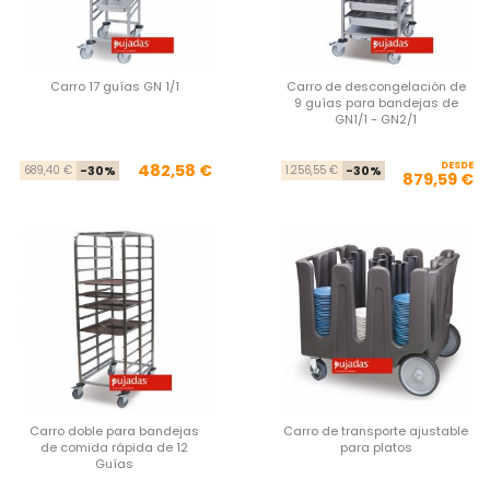
Carro 17 guías GN 1/1
Carro de descongelación de
9 guías para bandejas de
GN1/1 - GN2/1
Precio base
Precio
DESDE
Pre
Pre
482,58 €
689,40 €
-30%
1.256,55 €
-30%
879,59 €
Carro doble para bandejas
Carro de transporte ajustable
de comida rápida de 12
para platos
Guías