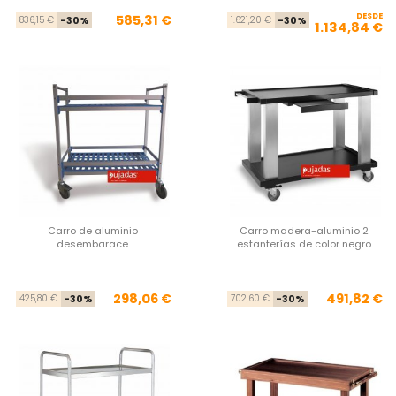
Precio base
Precio
DESDE
Pre
Pre
585,31 €
836,15 €
-30%
1.621,20 €
-30%
1.134,84 €
Carro de aluminio
Carro madera-aluminio 2
desembarace
estanterías de color negro
Precio base
Precio
Pre
Pre
298,06 €
491,82 €
425,80 €
-30%
702,60 €
-30%