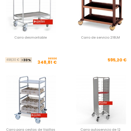
Carro desmontable
Carro de servicio 218LM
DESDE
Precio base
Precio
Pre
595,20 €
498,30 €
-30%
348,81 €
Carro para cestas de Vajillas
Carro autoservicio de 12