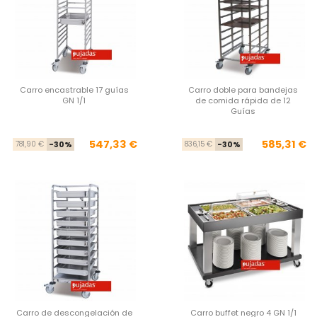
Carro encastrable 17 guías
Carro doble para bandejas
GN 1/1
de comida rápida de 12
Guías
Precio base
Precio
Pre
Pre
547,33 €
585,31 €
781,90 €
-30%
836,15 €
-30%
Carro de descongelación de
Carro buffet negro 4 GN 1/1