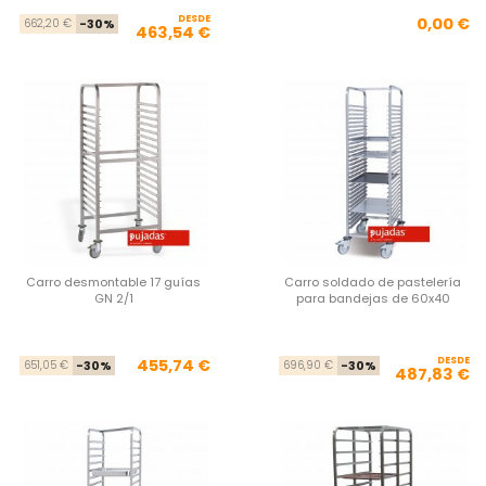
DESDE
Precio base
Precio
Pre
0,00 €
662,20 €
-30%
463,54 €
Carro desmontable 17 guías
Carro soldado de pastelería
GN 2/1
para bandejas de 60x40
Precio base
Precio
DESDE
Pre
Pre
455,74 €
651,05 €
-30%
696,90 €
-30%
487,83 €