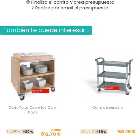
② Finaliza el carrito y crea presupuesto
> Recibe por email el presupuesto
También te puede interesar...
Carro Porta Cubiertos Color
Carro de servicio
haya
DESDE
Precio base
Precio
Pre
Pre
162,19 €
1.161,00 €
-30%
231,70 €
-30%
812,70 €