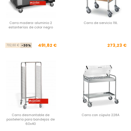
Carro madera-aluminio 2
Carro de servicio 19L
estanterías de color negro
Precio base
Precio
Pre
491,82 €
273,23 €
702,60 €
-30%
Carro desmontable de
Carro con cúpula 228A
pastelería para bandejas de
60x40