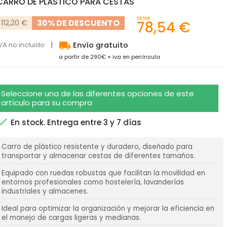
CARRO DE PLÁSTICO PARA CESTAS
DESDE
30% DE DESCUENTO
112,20 €
78,54 €
local_shipping
VA no incluido
Envío gratuito
a partir de 290€ + iva en península
Seleccione una de las diferentes opciones de este
artículo para su compra

En stock. Entrega entre 3 y 7 días
Carro de plástico resistente y duradero, diseñado para
transportar y almacenar cestas de diferentes tamaños.
Equipado con ruedas robustas que facilitan la movilidad en
entornos profesionales como hostelería, lavanderías
industriales y almacenes.
Ideal para optimizar la organización y mejorar la eficiencia en
el manejo de cargas ligeras y medianas.