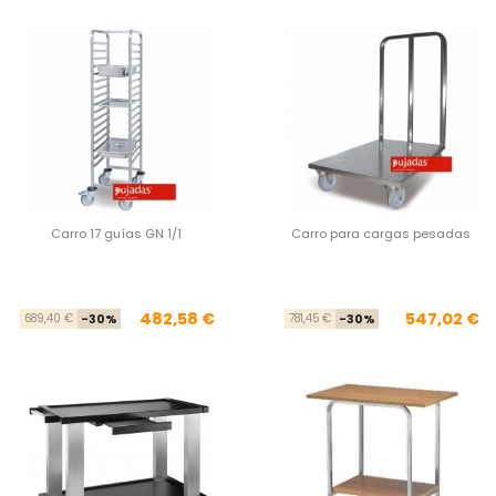
Carro 17 guías GN 1/1
Carro para cargas pesadas
Precio base
Precio
Pre
Pre
482,58 €
547,02 €
689,40 €
-30%
781,45 €
-30%