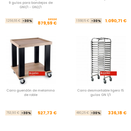
9 guías para bandejas de
GN1/1 - GN2/1
DESDE
Precio base
Precio
Pre
Pre
1.090,71 €
1.256,55 €
-30%
1.558,15 €
-30%
879,59 €
Carro gueridón de melamina
Carro desmontable ligero 15
de roble
guías GN 1/1
Precio base
Precio
Pre
Pre
527,73 €
336,18 €
753,90 €
-30%
480,25 €
-30%