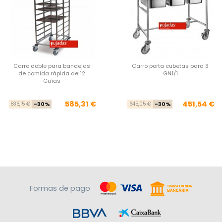
Carro doble para bandejas
Carro porta cubetas para 3
de comida rápida de 12
GN1/1
Guías
Precio base
Precio
Pre
Pre
585,31 €
451,54 €
836,15 €
-30%
645,05 €
-30%
Formas de pago