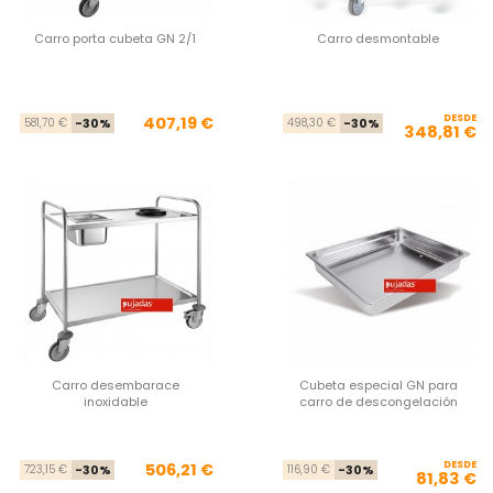
Carro porta cubeta GN 2/1
Carro desmontable
Precio base
Precio
DESDE
Pre
Pre
407,19 €
581,70 €
-30%
498,30 €
-30%
348,81 €
Carro desembarace
Cubeta especial GN para
inoxidable
carro de descongelación
Precio base
Precio
DESDE
Pre
Pre
506,21 €
723,15 €
-30%
116,90 €
-30%
81,83 €