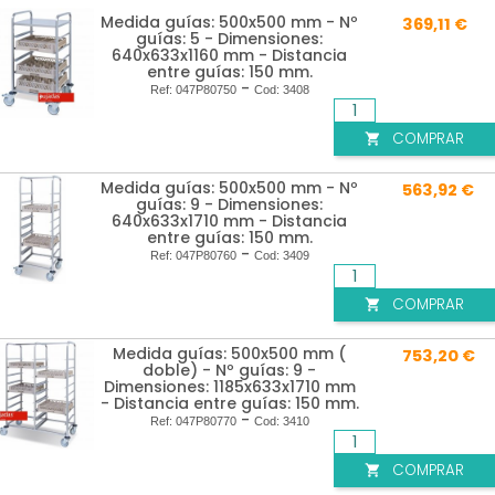
Medida guías: 500x500 mm - Nº
369,11 €
guías: 5 - Dimensiones:
640x633x1160 mm - Distancia
entre guías: 150 mm.
-
Ref:
047P80750
Cod:
3408
COMPRAR

Medida guías: 500x500 mm - Nº
563,92 €
guías: 9 - Dimensiones:
640x633x1710 mm - Distancia
entre guías: 150 mm.
-
Ref:
047P80760
Cod:
3409
COMPRAR

Medida guías: 500x500 mm (
753,20 €
doble) - Nº guías: 9 -
Dimensiones: 1185x633x1710 mm
- Distancia entre guías: 150 mm.
-
Ref:
047P80770
Cod:
3410
COMPRAR
