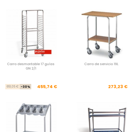
Carro desmontable 17 guías
Carro de servicio 19L
GN 2/1
Precio base
Precio
Pre
455,74 €
273,23 €
651,05 €
-30%