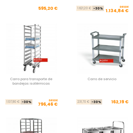
Precio
DESDE
Pre
Pre
595,20 €
1.621,20 €
-30%
1.134,84 €
Carro para transporte de
Carro de servicio
bandejas isotérmicas
DESDE
Precio base
Precio
Pre
Pre
162,19 €
1.137,80 €
-30%
231,70 €
-30%
796,46 €