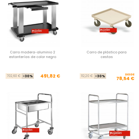
Carro madera-aluminio 2
Carro de plástico para
estanterías de color negro
cestas
Precio base
Precio
DESDE
Pre
Pre
491,82 €
702,60 €
-30%
112,20 €
-30%
78,54 €