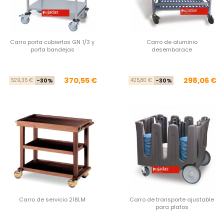
Carro porta cubiertos GN 1/3 y
Carro de aluminio
porta bandejas
desembarace
Precio base
Precio
Pre
Pre
370,55 €
298,06 €
529,35 €
-30%
425,80 €
-30%
Carro de servicio 218LM
Carro de transporte ajustable
para platos