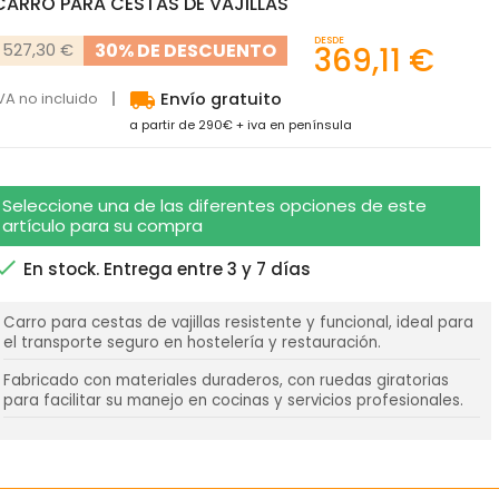
CARRO PARA CESTAS DE VAJILLAS
DESDE
30% DE DESCUENTO
527,30 €
369,11 €
local_shipping
VA no incluido
Envío gratuito
a partir de 290€ + iva en península
Seleccione una de las diferentes opciones de este
artículo para su compra

En stock. Entrega entre 3 y 7 días
Carro para cestas de vajillas resistente y funcional, ideal para
el transporte seguro en hostelería y restauración.
Fabricado con materiales duraderos, con ruedas giratorias
para facilitar su manejo en cocinas y servicios profesionales.