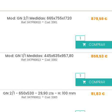
Mod: GN 2/1 Medidas: 665x755x1720
879,59 €
-
Ref:
047P80810
Cod:
3381
COMPRAR

Mod: GN 1/1 Medidas: 445x635x957,80
859,53 €
-
Ref:
047P80813
Cod:
3382
COMPRAR

GN 2/1 - 650x530 - 29,90 Lts - H: 100 mm
81,83 €
-
Ref:
047P80811
Cod:
3383