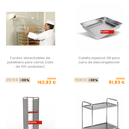
Fundas desechables de
Cubeta especial GN para
polietileno para carros (rollo
carro de descongelación
de 100 unidades)
DESDE
Precio base
Precio
DESDE
Pre
Pre
219,75 €
-30%
116,90 €
-30%
153,83 €
81,83 €