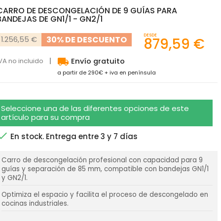
CARRO DE DESCONGELACIÓN DE 9 GUÍAS PARA
BANDEJAS DE GN1/1 - GN2/1
DESDE
30% DE DESCUENTO
1.256,55 €
879,59 €
local_shipping
VA no incluido
Envío gratuito
a partir de 290€ + iva en península
Seleccione una de las diferentes opciones de este
artículo para su compra

En stock. Entrega entre 3 y 7 días
Carro de descongelación profesional con capacidad para 9
guías y separación de 85 mm, compatible con bandejas GN1/1
y GN2/1.
Optimiza el espacio y facilita el proceso de descongelado en
cocinas industriales.