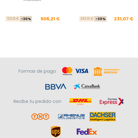
Precio base
Precio
Pre
Pre
506,21 €
231,07 €
723,15 €
-30%
330,10 €
-30%
Formas de pago
Recibe tu pedido con