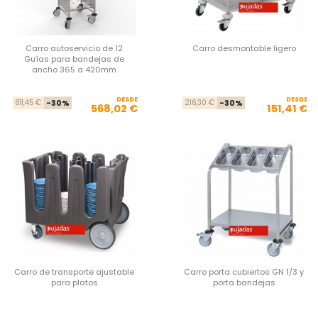
Carro autoservicio de 12
Carro desmontable ligero
Guías para bandejas de
ancho 365 a 420mm
DESDE
Precio base
Precio
DESDE
Pre
Pre
811,45 €
-30%
216,30 €
-30%
568,02 €
151,41 €
Carro de transporte ajustable
Carro porta cubiertos GN 1/3 y
para platos
porta bandejas