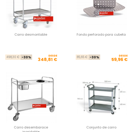
Carro desmontable
Fondo perforado para cubeta
DESDE
Precio base
Precio
DESDE
Pre
Pre
498,30 €
-30%
85,65 €
-30%
348,81 €
59,96 €
Carro desembarace
Conjunto de carro
inoxidable