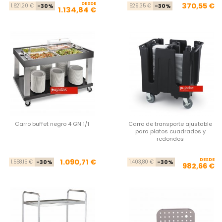
DESDE
Precio base
Precio
Pre
Pre
370,55 €
1.621,20 €
-30%
529,35 €
-30%
1.134,84 €
Carro buffet negro 4 GN 1/1
Carro de transporte ajustable
para platos cuadrados y
redondos
Precio base
Precio
DESDE
Pre
Pre
1.090,71 €
1.558,15 €
-30%
1.403,80 €
-30%
982,66 €