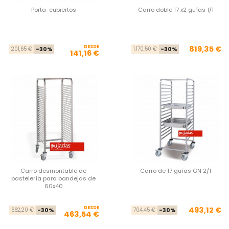
Porta-cubiertos
Carro doble 17 x2 guías 1/1
DESDE
Precio base
Precio
Pre
Pre
819,35 €
201,65 €
-30%
1.170,50 €
-30%
141,16 €
Carro desmontable de
Carro de 17 guías GN 2/1
pastelería para bandejas de
60x40
DESDE
Precio base
Precio
Pre
Pre
493,12 €
662,20 €
-30%
704,45 €
-30%
463,54 €