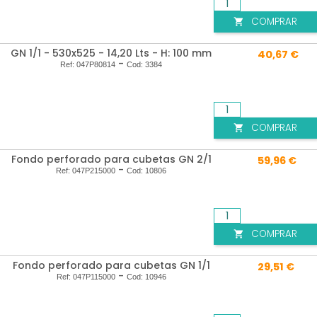
COMPRAR

GN 1/1 - 530x525 - 14,20 Lts - H: 100 mm
40,67 €
-
Ref:
047P80814
Cod:
3384
COMPRAR

Fondo perforado para cubetas GN 2/1
59,96 €
-
Ref:
047P215000
Cod:
10806
COMPRAR

Fondo perforado para cubetas GN 1/1
29,51 €
-
Ref:
047P115000
Cod:
10946