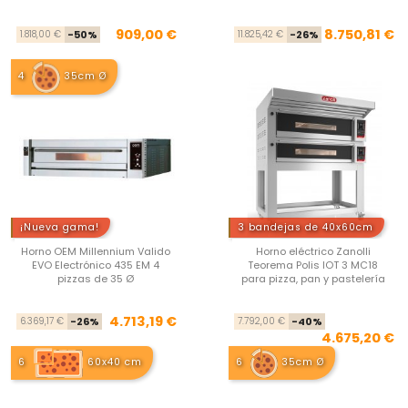
Precio base
Precio
Pre
Pre
909,00 €
8.750,81 €
1.818,00 €
-50%
11.825,42 €
-26%
4
35cm Ø
¡Nueva gama!
3 bandejas de 40x60cm
Horno OEM Millennium Valido
Horno eléctrico Zanolli
EVO Electrónico 435 EM 4
Teorema Polis IOT 3 MC18
pizzas de 35 Ø
para pizza, pan y pastelería
Precio base
Precio
Pre
Pre
4.713,19 €
6.369,17 €
-26%
7.792,00 €
-40%
4.675,20 €
6
60x40 cm
6
35cm Ø