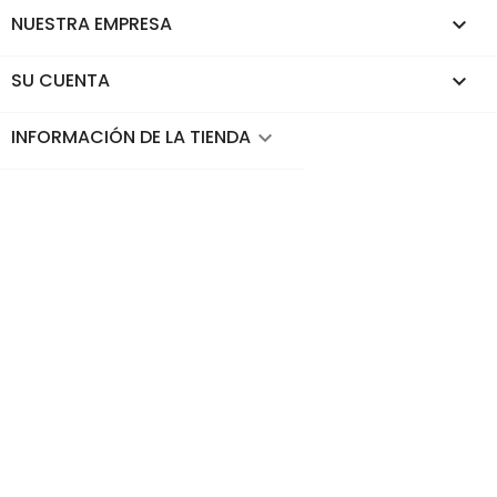
NUESTRA EMPRESA

SU CUENTA

INFORMACIÓN DE LA TIENDA
keyboard_arrow_down