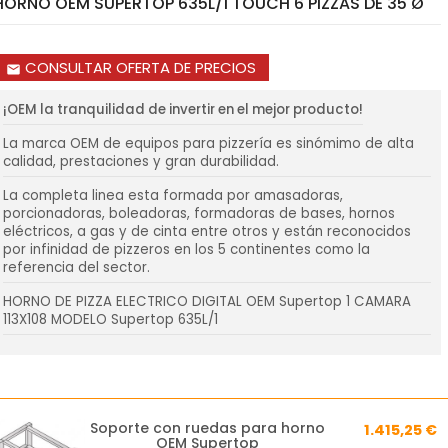
HORNO OEM SUPERTOP 635L/1 TOUCH 6 PIZZAS DE 35 Ø
CONSULTAR OFERTA DE PRECIOS
email
¡OEM la tranquilidad de invertir en el mejor producto!
La marca OEM de equipos para pizzería es sinómimo de alta
calidad, prestaciones y gran durabilidad.
La completa linea esta formada por amasadoras,
porcionadoras, boleadoras, formadoras de bases, hornos
eléctricos, a gas y de cinta entre otros y están reconocidos
por infinidad de pizzeros en los 5 continentes como la
referencia del sector.
HORNO DE PIZZA ELECTRICO DIGITAL OEM Supertop 1 CAMARA
113X108 MODELO Supertop 635L/1
Soporte con ruedas para horno
1.415,25 €
OEM Supertop