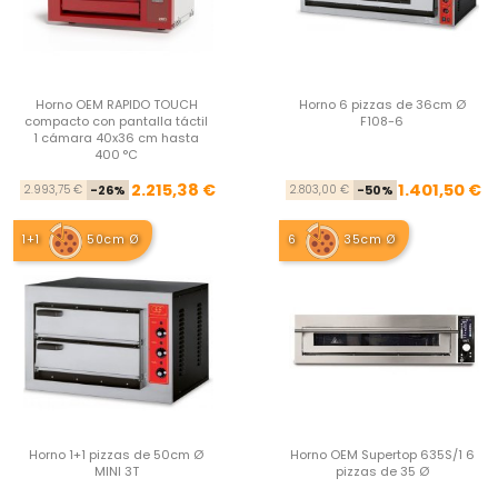
Horno OEM RAPIDO TOUCH
Horno 6 pizzas de 36cm Ø
compacto con pantalla táctil
F108-6
1 cámara 40x36 cm hasta
400 °C
Precio base
Precio
Pre
Pre
2.215,38 €
1.401,50 €
2.993,75 €
-26%
2.803,00 €
-50%
1+1
50cm Ø
6
35cm Ø
Horno 1+1 pizzas de 50cm Ø
Horno OEM Supertop 635S/1 6
MINI 3T
pizzas de 35 Ø