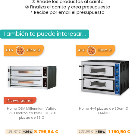
① Añade los productos al carrito
② Finaliza el carrito y crea presupuesto
> Recibe por email el presupuesto
También te puede interesar...
6+6
35cm Ø
4+4
30cm Ø
¡Nueva gama!
Horno OEM Millennium Valido
Horno 4+4 pizzas de 30cm Ø
EVO Electrónico 1235L EM 6+6
X44/30
pizzas de 35 Ø
Precio base
Precio
Pre
Pre
8.799,84 €
1.190,50 €
11.891,67 €
-26%
2.381,00 €
-50%