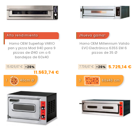
Alto rendimiento
¡Nueva gama!
Premium
Horno OEM Supertop VARIO
Horno OEM Millennium Valido
pan y pizza Mod 940 para 9
EVO Electrónico 635S EM 6
pizzas de Ø40 cm o 6
pizzas de 35 Ø
bandejas de 60x40
Precio base
Precio
Pre
Pre
5.725,14 €
15.626,67 €
-26%
7.736,67 €
-26%
11.563,74 €
1
40cm Ø
3
60x40 cm