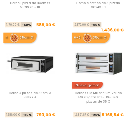
Horno 1 pizza de 40cm Ø
Horno eléctrico de 3 pizzas
MICRO h - 18
60x40 T3
Precio base
Precio
Pre
Pre
585,00 €
1.170,00 €
-50%
2.872,00 €
-50%
1.436,00 €
4
35cm Ø
6+6
35cm Ø
¡Nueva gama!
Horno 4 pizzas de 35cm Ø
Horno OEM Millennium Valido
ENTRY 4
EVO Digital 1235L DG 6+6
pizzas de 35 Ø
Precio base
Precio
Pre
Pre
793,00 €
9.169,84 €
1.586,00 €
-50%
12.391,67 €
-26%