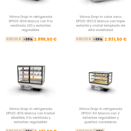
Vitrina Drop-In refrigerada
Vitrina Drop-In calor seco
DP100-80A blanca con frío
DP120-80CS blanca con triple
ventilado, LED y estantes
estante y cristal templado de
regulables
alta visibilidad
Precio base
Precio
Pre
Pre
2.996,50 €
2.931,50 €
4.610,00 €
-35%
4.510,00 €
-35%
Vitrina Drop-In refrigerada
Vitrina Drop-In refrigerada
DP120-80S blanca con frontal
DP100-50 blanca con 2
abatible, frío ventilado y
estantes regulables y
estantes regulables
puertas correderas
Precio base
Precio
Pre
Pre