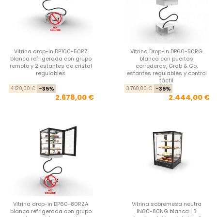
Vitrina drop-in DP100-50RZ
Vitrina Drop-In DP60-50RG
blanca refrigerada con grupo
blanca con puertas
remoto y 2 estantes de cristal
correderas, Grab & Go,
regulables
estantes regulables y control
táctil
Precio base
Precio
Pre
Pre
4.120,00 €
-35%
3.760,00 €
-35%
2.678,00 €
2.444,00 €
Vitrina drop-in DP60-80RZA
Vitrina sobremesa neutra
blanca refrigerada con grupo
IN60-80NG blanca | 3