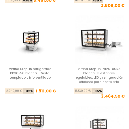
3.451,50 €
5.310,00 €
-35%
4.320,00 €
-35%
2.808,00 €
Vitrina Drop-In refrigerada
Vitrina Drop-In IN120-80RA
DP60-50 blanca | Cristal
blanca | 3 estantes
templado y frío ventilado
regulables, LED y refrigeración
eficiente para hostelería
Precio base
Precio
Pre
Pre
1.911,00 €
2.940,00 €
-35%
5.330,00 €
-35%
3.464,50 €