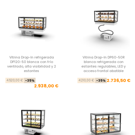
Vitrina Drop-In refrigerada
Vitrina Drop-In DP60-50R
DP120-50 blanca con frío
blanca refrigerada con
ventilado, alta visibilidad y 2
estantes regulables, LED y
estantes
acceso frontal abatible
Precio base
Precio
Pre
Pre
2.736,50 €
4.520,00 €
-35%
4.210,00 €
-35%
2.938,00 €