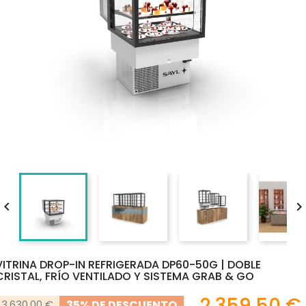

VITRINA DROP-IN REFRIGERADA DP60-50G | DOBLE
CRISTAL, FRÍO VENTILADO Y SISTEMA GRAB & GO
2.359,50 €
35% DE DESCUENTO
3.630,00 €