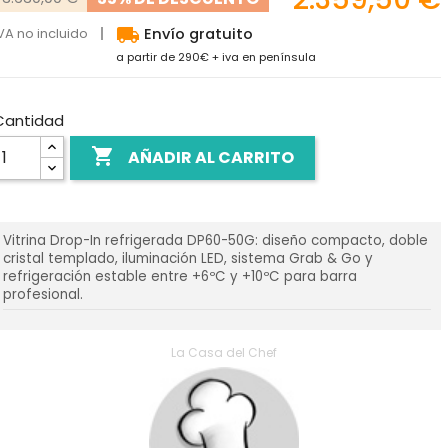
local_shipping
VA no incluido
Envío gratuito
a partir de 290€ + iva en península
Cantidad

AÑADIR AL CARRITO
Vitrina Drop-In refrigerada DP60-50G: diseño compacto, doble
cristal templado, iluminación LED, sistema Grab & Go y
refrigeración estable entre +6ºC y +10ºC para barra
profesional.
La Casa del Chef