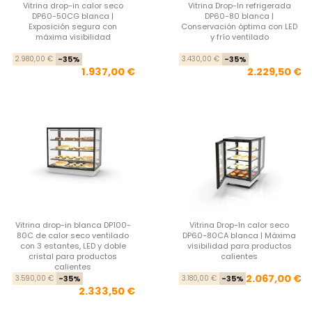
Vitrina drop-in calor seco
Vitrina Drop-In refrigerada
DP60-50CG blanca |
DP60-80 blanca |
Exposición segura con
Conservación óptima con LED
máxima visibilidad
y frío ventilado
Precio base
Precio
Pre
Pre
2.980,00 €
-35%
3.430,00 €
-35%
1.937,00 €
2.229,50 €
Vitrina drop-in blanca DP100-
Vitrina Drop-In calor seco
80C de calor seco ventilado
DP60-80CA blanca | Máxima
con 3 estantes, LED y doble
visibilidad para productos
cristal para productos
calientes
calientes
Precio base
Precio
Pre
Pre
2.067,00 €
3.590,00 €
-35%
3.180,00 €
-35%
2.333,50 €