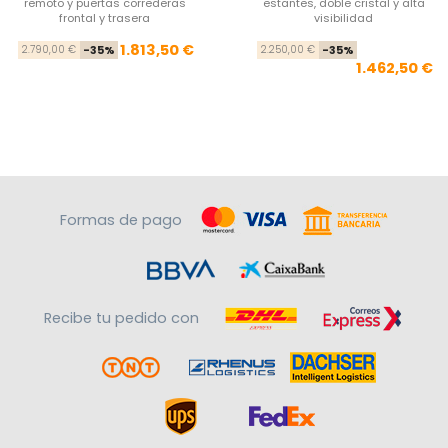
remoto y puertas correderas
estantes, doble cristal y alta
frontal y trasera
visibilidad
Precio base
Precio
Pre
Pre
1.813,50 €
2.790,00 €
-35%
2.250,00 €
-35%
1.462,50 €
Formas de pago
Recibe tu pedido con