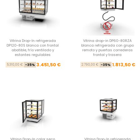
Vitrina Drop-In refrigerada
Vitrina drop-in DP60-80RZA
DP120-80S blanca con frontal
blanca refrigerada con grupo
abatible, frío ventilado y
remoto y puertas correderas
estantes regulables
frontal y trasera
Precio base
Precio
Pre
Pre
3.451,50 €
1.813,50 €
5.310,00 €
-35%
2.790,00 €
-35%
Vitrina Drop-In calor seco
Vitrina Drop-In refrigerada