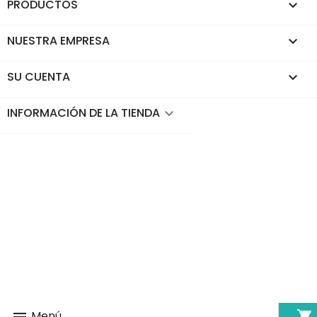
PRODUCTOS

NUESTRA EMPRESA

SU CUENTA

INFORMACIÓN DE LA TIENDA
keyboard_arrow_down
shopping_cart
Menú