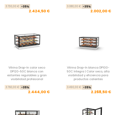
Precio base
Precio
Pre
Pre
3.730,00 €
-35%
3.080,00 €
-35%
2.424,50 €
2.002,00 €
Vitrina Drop-In calor seco
Vitrina Drop-In blanca DP100-
DP120-50C blanca con
50C Integra | Calor seco, alta
estantes regulables y gran
visibilidad y eficiencia para
visibilidad profesional
productos calientes
Precio base
Precio
Pre
Pre
3.760,00 €
-35%
3.490,00 €
-35%
2.444,00 €
2.268,50 €