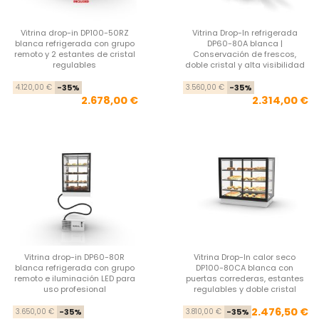
Vitrina drop-in DP100-50RZ
Vitrina Drop-In refrigerada
blanca refrigerada con grupo
DP60-80A blanca |
remoto y 2 estantes de cristal
Conservación de frescos,
regulables
doble cristal y alta visibilidad
Precio base
Precio
Pre
Pre
4.120,00 €
-35%
3.560,00 €
-35%
2.678,00 €
2.314,00 €
Vitrina drop-in DP60-80R
Vitrina Drop-In calor seco
blanca refrigerada con grupo
DP100-80CA blanca con
remoto e iluminación LED para
puertas correderas, estantes
uso profesional
regulables y doble cristal
Precio base
Precio
Pre
Pre
2.476,50 €
3.650,00 €
-35%
3.810,00 €
-35%