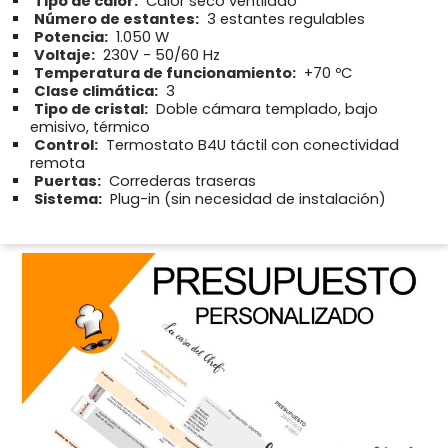
Tipo de calor:
Calor seco ventilado
Número de estantes:
3 estantes regulables
Potencia:
1.050 W
Voltaje:
230V - 50/60 Hz
Temperatura de funcionamiento:
+70 ºC
Clase climática:
3
Tipo de cristal:
Doble cámara templado, bajo
emisivo, térmico
Control:
Termostato B4U táctil con conectividad
remota
Puertas:
Correderas traseras
Sistema:
Plug-in (sin necesidad de instalación)