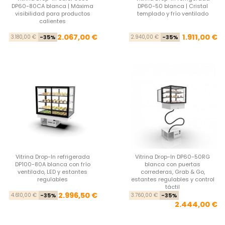
DP60-80CA blanca | Máxima
DP60-50 blanca | Cristal
visibilidad para productos
templado y frío ventilado
calientes
Precio base
Precio
Pre
Pre
2.067,00 €
1.911,00 €
3.180,00 €
-35%
2.940,00 €
-35%
Vitrina Drop-In refrigerada
Vitrina Drop-In DP60-50RG
DP100-80A blanca con frío
blanca con puertas
ventilado, LED y estantes
correderas, Grab & Go,
regulables
estantes regulables y control
táctil
Precio base
Precio
Pre
Pre
2.996,50 €
4.610,00 €
-35%
3.760,00 €
-35%
2.444,00 €