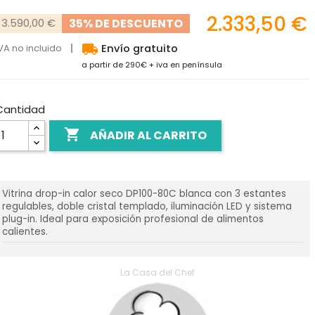
2.333,50 €
35% DE DESCUENTO
3.590,00 €
local_shipping
VA no incluido
Envío gratuito
a partir de 290€ + iva en península
Cantidad

AÑADIR AL CARRITO
Vitrina drop-in calor seco DP100-80C blanca con 3 estantes
regulables, doble cristal templado, iluminación LED y sistema
plug-in. Ideal para exposición profesional de alimentos
calientes.
La Casa del Chef