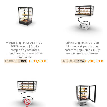
Vitrina drop-in neutra IN60-
Vitrina Drop-In DP60-50R
50NG blanca | Cristal
blanca refrigerada con
templado y estantes
estantes regulables, LED y
regulables para exposición
acceso frontal abatible
profesional
Precio base
Precio
Pre
Pre
1.137,50 €
2.736,50 €
1.750,00 €
-35%
4.210,00 €
-35%