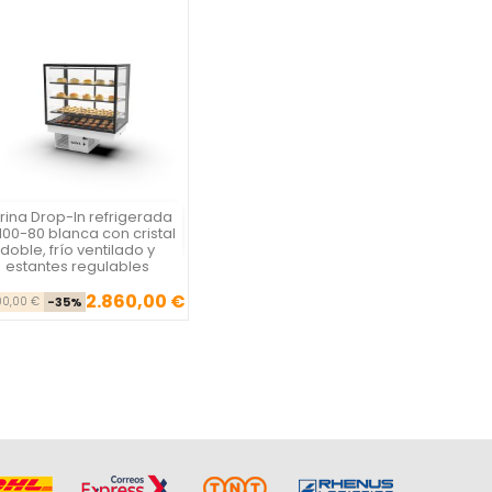
trina Drop-In refrigerada
Vista rápida

100-80 blanca con cristal
doble, frío ventilado y
estantes regulables
2.860,00 €
Precio base
Precio
00,00 €
-35%