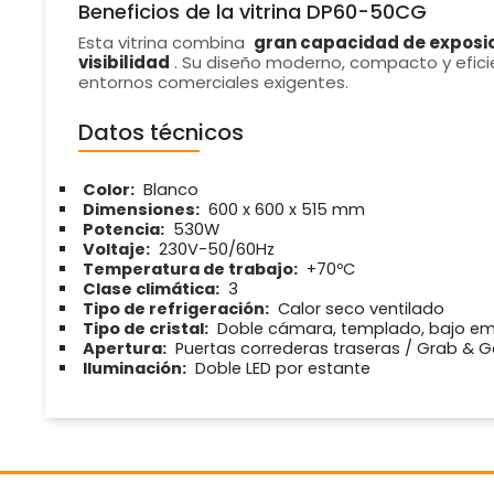
Beneficios de la vitrina DP60-50CG
Esta vitrina combina
gran capacidad de exposi
visibilidad
. Su diseño moderno, compacto y eficie
entornos comerciales exigentes.
Datos técnicos
Color:
Blanco
Dimensiones:
600 x 600 x 515 mm
Potencia:
530W
Voltaje:
230V-50/60Hz
Temperatura de trabajo:
+70ºC
Clase climática:
3
Tipo de refrigeración:
Calor seco ventilado
Tipo de cristal:
Doble cámara, templado, bajo emi
Apertura:
Puertas correderas traseras / Grab & G
Iluminación:
Doble LED por estante