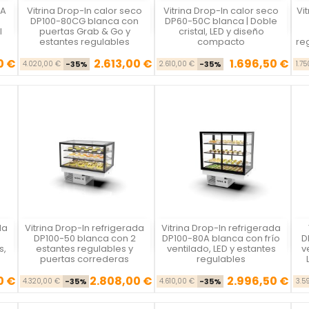
RA
Vitrina Drop-In calor seco
Vitrina Drop-In calor seco
Vi
Vista rápida
Vista rápida



DP100-80CG blanca con
DP60-50C blanca | Doble
l
puertas Grab & Go y
cristal, LED y diseño
estantes regulables
compacto
re
0 €
2.613,00 €
1.696,50 €
se
cio
Precio base
Precio
Precio base
Precio
4.020,00 €
-35%
2.610,00 €
-35%
1.7
da
Vitrina Drop-In refrigerada
Vitrina Drop-In refrigerada
Vista rápida
Vista rápida



DP100-50 blanca con 2
DP100-80A blanca con frío
D
s,
estantes regulables y
ventilado, LED y estantes
v
puertas correderas
regulables
0 €
2.808,00 €
2.996,50 €
se
cio
Precio base
Precio
Precio base
Precio
4.320,00 €
-35%
4.610,00 €
-35%
3.5