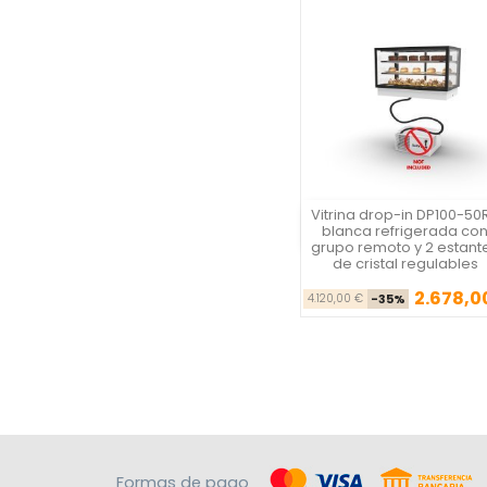
Vitrina drop-in DP100-50
Vista rápida
blanca refrigerada co
grupo remoto y 2 estant
de cristal regulables
2.678,0
Precio ba
Pre
4.120,00 €
-35%
Formas de pago