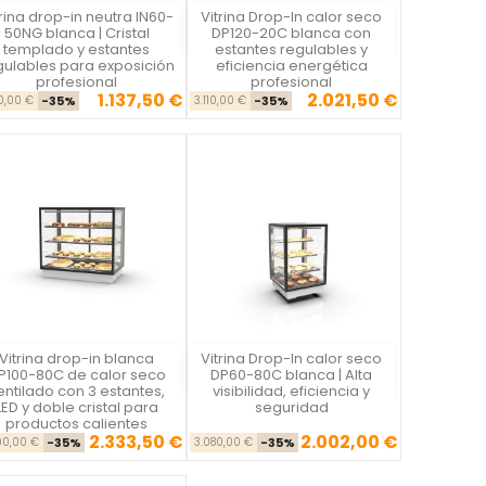
trina drop-in neutra IN60-
Vitrina Drop-In calor seco
Vista rápida
Vista rápida


50NG blanca | Cristal
DP120-20C blanca con
templado y estantes
estantes regulables y
gulables para exposición
eficiencia energética
profesional
profesional
1.137,50 €
2.021,50 €
Precio base
Precio
Precio base
Precio
50,00 €
-35%
3.110,00 €
-35%
Vitrina drop-in blanca
Vitrina Drop-In calor seco
Vista rápida
Vista rápida


P100-80C de calor seco
DP60-80C blanca | Alta
entilado con 3 estantes,
visibilidad, eficiencia y
LED y doble cristal para
seguridad
productos calientes
2.333,50 €
2.002,00 €
Precio base
Precio
Precio base
Precio
90,00 €
-35%
3.080,00 €
-35%