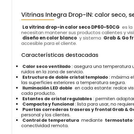
Vitrinas Integra Drop-IN: calor seco, s
La vitrina drop-in calor seco DP60-50CG
es la
necesitan mantener sus productos calientes y visi
diseño en color blanco
y sistema
Grab & Go fr
accesible para el cliente.
Características destacadas
Calor seco ventilado
: asegura una temperatura un
ruidos en la zona de servicio.
Estructura de doble cristal templado
: máxima ef
las superficies exteriores a temperatura segura.
Iluminación LED doble
en cada estante: realce vi
cada producto.
Estantes de cristal regulables
: permiten adaptar 
Compacta y funcional
: lista para usar, no requie
Puertas correderas traseras y frontal Grab & G
personal y los clientes.
Control de temperatura
mediante
termostato t
conectividad remota.