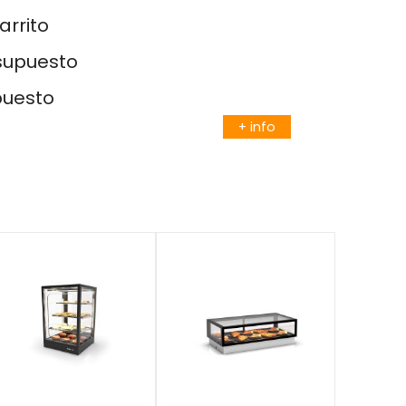
arrito
esupuesto
puesto
+ info