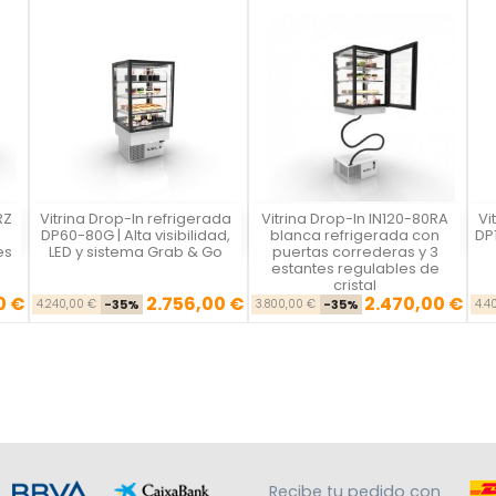
RZ
Vitrina Drop-In refrigerada
Vitrina Drop-In IN120-80RA
Vi
Vista rápida
Vista rápida



n
DP60-80G | Alta visibilidad,
blanca refrigerada con
DP
es
LED y sistema Grab & Go
puertas correderas y 3
estantes regulables de
cristal
0 €
2.756,00 €
2.470,00 €
se
cio
Precio base
Precio
Precio base
Precio
4.240,00 €
-35%
3.800,00 €
-35%
4.4
Recibe tu pedido con