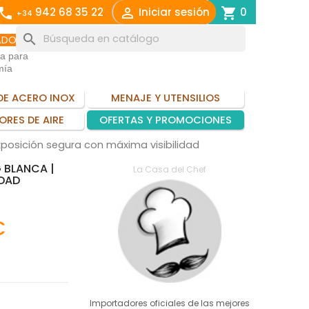
call

shopping_cart
942 68 35 22
Iniciar sesión
0
+34
search
ADO
ia para
mía
DE ACERO INOX
MENAJE Y UTENSILIOS
ORES DE AIRE
OFERTAS Y PROMOCIONES
xposición segura con máxima visibilidad
 BLANCA |
La Casa del Chef
IDAD
€
Importadores oficiales de las mejores