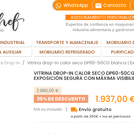
email
WhatsApp
Contacto
ASESORAMIENTO PERSONALIZ
Expertos de confianza en maquinar
io
industria alimentaria y gastrono
INDUSTRIAL
TRANSPORTE Y ALMACENAJE
MOBILIARIO 
 AUXILIAR
MOBILIARIO REFRIGERADO
PURIFICAD
Vitrina drop-in calor seco DP60-50CG blanca | E
re Drop-In
VITRINA DROP-IN CALOR SECO DP60-50CG
EXPOSICIÓN SEGURA CON MÁXIMA VISIBIL
2.980,00 €
1.937,00 
35% DE DESCUENTO
local_shipping
IVA no incluido
Envío gratuito
a partir de 290€ + iva en península