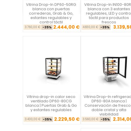
Vitrina Drop-In DP60-50RG
Vitrina Drop-In IN100-80
Vista rápida
Vista rápida

blanca con puertas
blanca con 3 estantes
correderas, Grab & Go,
regulables, LED y contro
estantes regulables y
táctil para productos
control táctil
frescos
2.444,00 €
3.139,5
Precio base
Precio
Precio ba
Pre
3.760,00 €
-35%
4.830,00 €
-35%
Vitrina drop-in calor seco
Vitrina Drop-In refrigera
Vista rápida
Vista rápida

ventilado DP60-80CG
DP60-80A blanca |
blanca | Puertas Grab & Go
Conservación de fresco
y estantes regulables
doble cristal y alta
visibilidad
2.229,50 €
2.314,0
Precio base
Precio
Precio ba
Pre
3.430,00 €
-35%
3.560,00 €
-35%