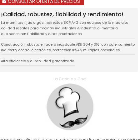
CONSULTAR OFERTA DE PRECIOS
email
¡Calidad, robustez, fiabilidad y rendimiento!
La marmitas fijas a gas indirectas SCPIA-G son equipos de la mas alta
calidad ideales para cocinas industriales e industria alimentaria
que necesiten fiabilidad y altas prestaciones.
Construcción robusta en acero inoxidable AISI 304 y 316, con calentamiento
indirecto, control electrónico, protección IP54 y múltiples opcionales.
Alta eficiencia y durabilidad garantizada.
La Casa del Chef
mportadores oficiales de las mejores marcas de equipamiento profesion