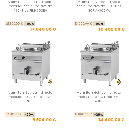
Marmita eléctrica indirecta
Marmita a vapor indirecta
modular con autoclave de
con autoclave de 350 Litros
490 litros PIM-500EA
SCPIA-300VA
Precio base
Precio
Pre
Pre
21.300,00 €
-20%
13.000,00 €
-20%
17.040,00 €
10.400,00 €
Marmita eléctrica indirecta
Marmita eléctrica indirecta
modular de 220 litros PIM-
modular de 410 litros PIM-
200E
400E
Precio base
Precio
Pre
Pre
12.380,00 €
-20%
18.000,00 €
-20%
9.904,00 €
14.400,00 €