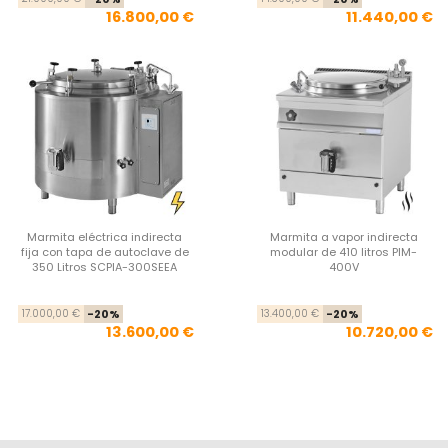
16.800,00 €
11.440,00 €
Marmita eléctrica indirecta
Marmita a vapor indirecta
fija con tapa de autoclave de
modular de 410 litros PIM-
350 Litros SCPIA-300SEEA
400V
Precio base
Precio
Pre
Pre
17.000,00 €
-20%
13.400,00 €
-20%
13.600,00 €
10.720,00 €