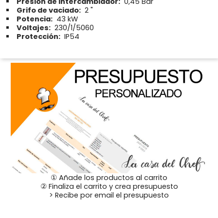
Presion de intercambiador:
0,45 Bar
Grifo de vaciado:
2 "
Potencia:
43 kW
Voltajes:
230/1/5060
Protección:
IP54
① Añade los productos al carrito
② Finaliza el carrito y crea presupuesto
> Recibe por email el presupuesto