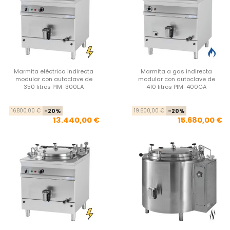
Marmita eléctrica indirecta
Marmita a gas indirecta
modular con autoclave de
modular con autoclave de
350 litros PIM-300EA
410 litros PIM-400GA
Precio base
Precio
Pre
Pre
16.800,00 €
-20%
19.600,00 €
-20%
13.440,00 €
15.680,00 €