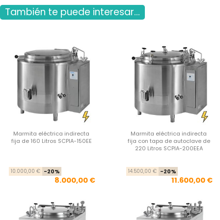
También te puede interesar...
Marmita eléctrica indirecta
Marmita eléctrica indirecta
fija de 160 Litros SCPIA-150EE
fija con tapa de autoclave de
220 Litros SCPIA-200EEA
Precio base
Precio
Pre
Pre
10.000,00 €
-20%
14.500,00 €
-20%
8.000,00 €
11.600,00 €