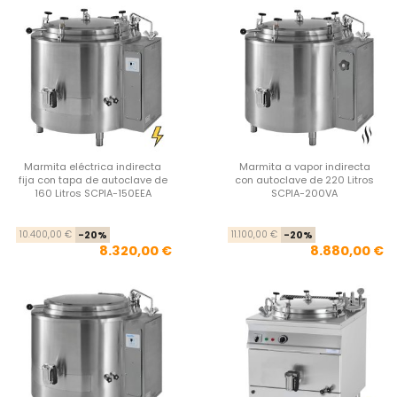
Marmita eléctrica indirecta
Marmita a vapor indirecta
fija con tapa de autoclave de
con autoclave de 220 Litros
160 Litros SCPIA-150EEA
SCPIA-200VA
Precio base
Precio
Pre
Pre
10.400,00 €
-20%
11.100,00 €
-20%
8.320,00 €
8.880,00 €