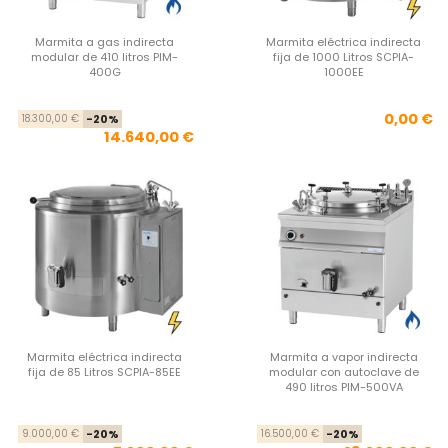
Marmita a gas indirecta
Marmita eléctrica indirecta
modular de 410 litros PIM-
fija de 1000 Litros SCPIA-
400G
1000EE
Precio base
Precio
Pre
0,00 €
18.300,00 €
-20%
14.640,00 €
Marmita eléctrica indirecta
Marmita a vapor indirecta
fija de 85 Litros SCPIA-85EE
modular con autoclave de
490 litros PIM-500VA
Precio base
Precio
Pre
Pre
9.000,00 €
-20%
16.500,00 €
-20%