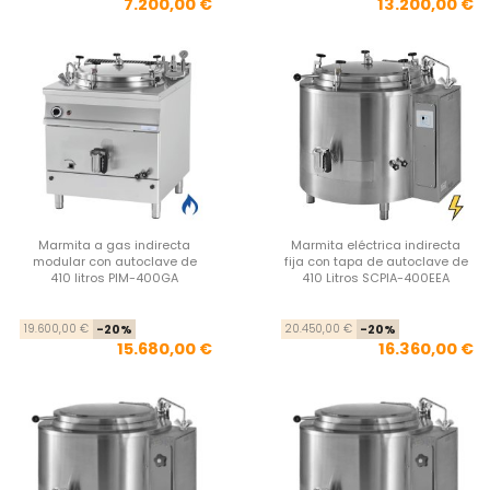
7.200,00 €
13.200,00 €
Marmita a gas indirecta
Marmita eléctrica indirecta
modular con autoclave de
fija con tapa de autoclave de
410 litros PIM-400GA
410 Litros SCPIA-400EEA
Precio base
Precio
Pre
Pre
19.600,00 €
-20%
20.450,00 €
-20%
15.680,00 €
16.360,00 €