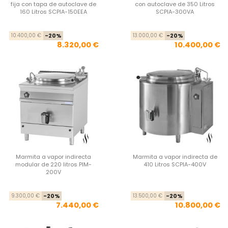
fija con tapa de autoclave de
con autoclave de 350 Litros
160 Litros SCPIA-150EEA
SCPIA-300VA
Precio base
Precio
Pre
Pre
10.400,00 €
-20%
13.000,00 €
-20%
8.320,00 €
10.400,00 €
Marmita a vapor indirecta
Marmita a vapor indirecta de
modular de 220 litros PIM-
410 Litros SCPIA-400V
200V
Precio base
Precio
Pre
Pre
9.300,00 €
-20%
13.500,00 €
-20%
7.440,00 €
10.800,00 €