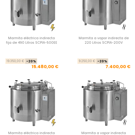
Marmita eléctrica indirecta
Marmita a vapor indirecta de
fija de 490 Litros SCPIA-500EE
220 Litros SCPIA-200V
Precio base
Precio
Pre
Pre
19.350,00 €
-20%
9.250,00 €
-20%
15.480,00 €
7.400,00 €
Marmita eléctrica indirecta
Marmita a vapor indirecta