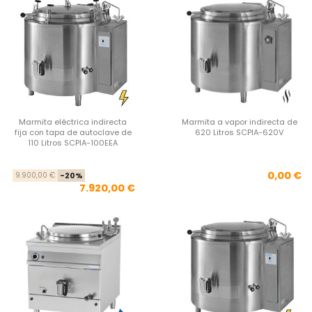
Marmita eléctrica indirecta
Marmita a vapor indirecta de
fija con tapa de autoclave de
620 Litros SCPIA-620V
110 Litros SCPIA-100EEA
Precio base
Precio
Pre
0,00 €
9.900,00 €
-20%
7.920,00 €