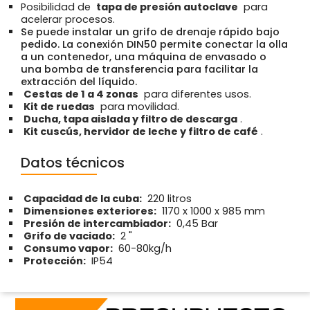
Posibilidad de
tapa de presión autoclave
para
acelerar procesos.
Se puede instalar un grifo de drenaje rápido bajo
pedido. La conexión DIN50 permite conectar la olla
a un contenedor, una máquina de envasado o
una bomba de transferencia para facilitar la
extracción del líquido.
Cestas de 1 a 4 zonas
para diferentes usos.
Kit de ruedas
para movilidad.
Ducha, tapa aislada y filtro de descarga
.
Kit cuscús, hervidor de leche y filtro de café
.
Datos técnicos
Capacidad de la cuba:
220 litros
Dimensiones exteriores:
1170 x 1000 x 985 mm
Presión de intercambiador:
0,45 Bar
Grifo de vaciado:
2 "
Consumo vapor:
60-80kg/h
Protección:
IP54