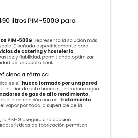
490 litros PIM-500G para
tros PIM-500G
representa la solución más
escala. Diseñada específicamente para
vicios de catering y hostelería
ustez y fiabilidad, permitiendo optimizar
dad del producto final.
eficiencia térmica
ita es el
hueco formado por una pared
 el interior de este hueco se introduce agua
adores de gas de alto rendimiento
,
roducto en cocción con un
tratamiento
el vapor por toda la superficie de la
, la PIM-G asegura una cocción
racterísticas de fabricación permiten