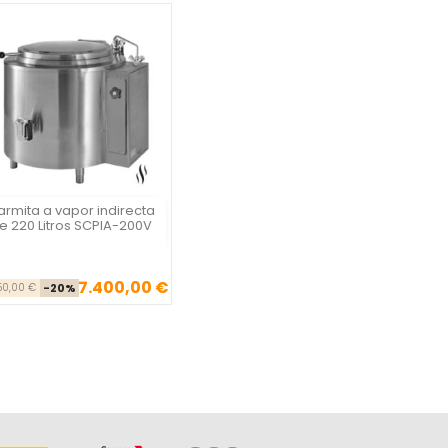
rmita a vapor indirecta
Vista rápida

e 220 Litros SCPIA-200V
7.400,00 €
Precio base
Precio
50,00 €
-20%