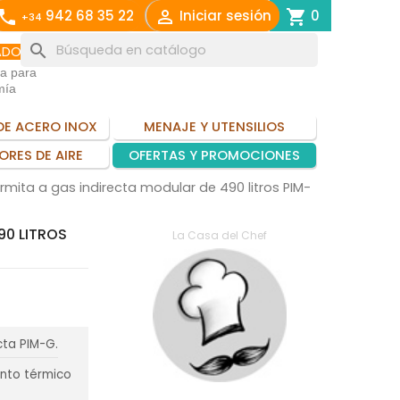
call

shopping_cart
942 68 35 22
Iniciar sesión
0
+34
search
ADO
ia para
mía
DE ACERO INOX
MENAJE Y UTENSILIOS
ORES DE AIRE
OFERTAS Y PROMOCIONES
rmita a gas indirecta modular de 490 litros PIM-
90 LITROS
La Casa del Chef
cta PIM-G.
ento térmico