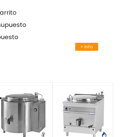
arrito
esupuesto
puesto
+ info