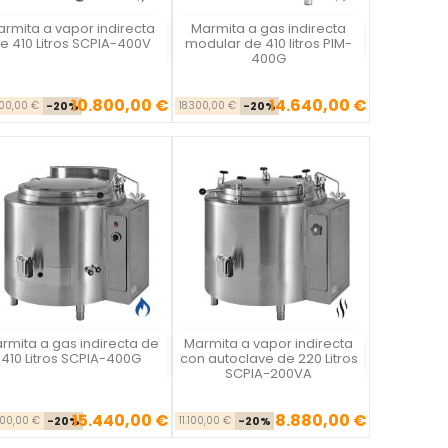
rmita a vapor indirecta
Marmita a gas indirecta
Vista rápida
Vista rápida


e 410 Litros SCPIA-400V
modular de 410 litros PIM-
400G
10.800,00 €
14.640,00 €
Precio base
Precio
Precio base
Precio
500,00 €
-20%
18.300,00 €
-20%
rmita a gas indirecta de
Marmita a vapor indirecta
Vista rápida
Vista rápida


410 Litros SCPIA-400G
con autoclave de 220 Litros
SCPIA-200VA
15.440,00 €
8.880,00 €
Precio base
Precio
Precio base
Precio
300,00 €
-20%
11.100,00 €
-20%