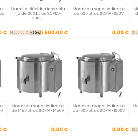
ta
Marmita eléctrica indirecta
Marmita a vapor indirecta
Ma
Vista rápida
Vista rápida



ros
fija de 350 Litros SCPIA-
de 620 Litros SCPIA-620V
d
300EE
0 €
11.600,00 €
0,00 €
se
ecio
Precio base
Precio
Precio
14.500,00 €
-20%
13.
ta
Marmita a vapor indirecta
Marmita a vapor indirecta
Ma
Vista rápida
Vista rápida



0V
de 1450 Litros SCPIA-1450V
de 1000 Litros SCPIA-1000V
0 €
0,00 €
0,00 €
Precio
Precio
19.