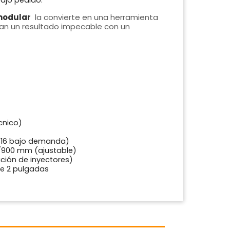
bajo pedido.
modular
la convierte en una herramienta
can un resultado impecable con un
cnico)
 316 bajo demanda)
/900 mm (ajustable)
ción de inyectores)
de 2 pulgadas