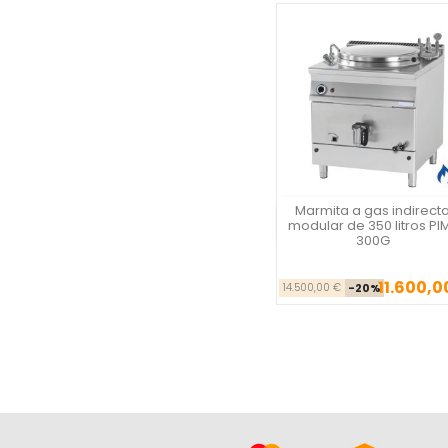
Marmita a gas indirect
Vista rápida
modular de 350 litros PI
300G
11.600,0
Precio ba
Pr
14.500,00 €
-20%