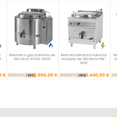
a
Marmita a gas indirecta de
Marmita eléctrica indirecta
Ma
Vista rápida
Vista rápida



M-
350 Litros SCPIA-300G
modular de 350 litros PIM-
d
300E
0 €
12.000,00 €
11.440,00 €
se
ecio
Precio base
Precio
Precio base
Precio
15.000,00 €
-20%
14.300,00 €
-20%
9.2