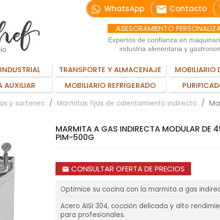
email
WhatsApp
Contacto
ASESORAMIENTO PERSONALIZ
Expertos de confianza en maquinar
io
industria alimentaria y gastrono
INDUSTRIAL
TRANSPORTE Y ALMACENAJE
MOBILIARIO 
 AUXILIAR
MOBILIARIO REFRIGERADO
PURIFICAD
Ma
as y sartenes
Marmitas fijas de calentamiento indirecto
MARMITA A GAS INDIRECTA MODULAR DE 4
PIM-500G
CONSULTAR OFERTA DE PRECIOS
email
Optimice su cocina con la marmita a gas indire
Acero AISI 304, cocción delicada y alto rendimi
para profesionales.