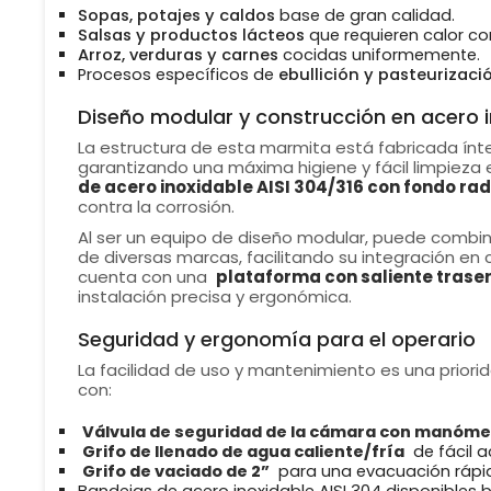
Sopas, potajes y caldos
base de gran calidad.
Salsas y productos lácteos
que requieren calor co
Arroz, verduras y carnes
cocidas uniformemente.
Procesos específicos de
ebullición y pasteurizaci
Diseño modular y construcción en acero i
La estructura de esta marmita está fabricada í
garantizando una máxima higiene y fácil limpieza 
de acero inoxidable AISI 304/316 con fondo ra
contra la corrosión.
Al ser un equipo de diseño modular, puede combi
de diversas marcas, facilitando su integración en 
cuenta con una
plataforma con saliente traser
instalación precisa y ergonómica.
Seguridad y ergonomía para el operario
La facilidad de uso y mantenimiento es una priori
con:
Válvula de seguridad de la cámara con manóme
Grifo de llenado de agua caliente/fría
de fácil a
Grifo de vaciado de 2”
para una evacuación rápid