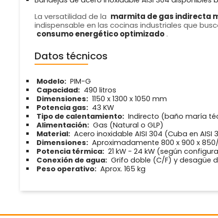
Bandejas de acero inoxidable AISI 304 disponibles 
La versatilidad de la
marmita de gas indirecta 
indispensable en las cocinas industriales que bus
consumo energético optimizado
.
Datos técnicos
Modelo:
PIM-G
Capacidad:
490 litros
Dimensiones:
1150 x 1300 x 1050 mm
Potencia gas:
43 KW
Tipo de calentamiento:
Indirecto (baño maría té
Alimentación:
Gas (Natural o GLP)
Material:
Acero inoxidable AISI 304 (Cuba en AISI
Dimensiones:
Aproximadamente 800 x 900 x 850
Potencia térmica:
21 kW - 24 kW (según configura
Conexión de agua:
Grifo doble (C/F) y desagüe 
Peso operativo:
Aprox. 165 kg