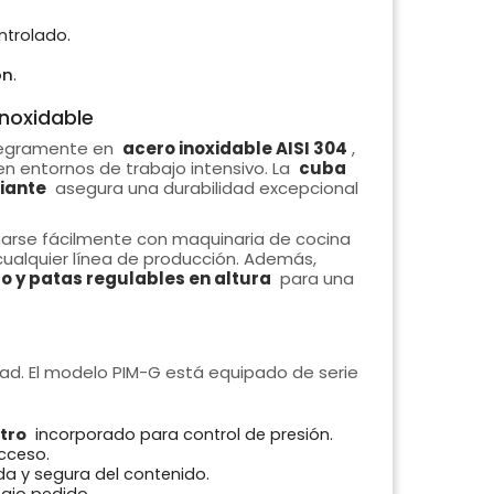
ntrolado.
ón
.
noxidable
ntegramente en
acero inoxidable AISI 304
,
en entornos de trabajo intensivo. La
cuba
diante
asegura una durabilidad excepcional
narse fácilmente con maquinaria de cocina
cualquier línea de producción. Además,
o y patas regulables en altura
para una
dad. El modelo PIM-G está equipado de serie
tro
incorporado para control de presión.
cceso.
a y segura del contenido.