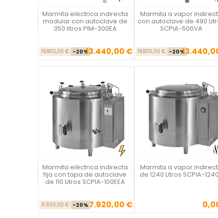
Marmita eléctrica indirecta
Marmita a vapor indirec
Vista rápida
Vista rápida

modular con autoclave de
con autoclave de 490 Lit
350 litros PIM-300EA
SCPIA-500VA
13.440,00 €
13.440,0
Precio base
Precio
Precio ba
Pr
16.800,00 €
-20%
16.800,00 €
-20%
Marmita eléctrica indirecta
Marmita a vapor indirec
Vista rápida
Vista rápida

fija con tapa de autoclave
de 1240 Litros SCPIA-124
de 110 Litros SCPIA-100EEA
7.920,00 €
0,0
Precio base
Precio
Precio
9.900,00 €
-20%