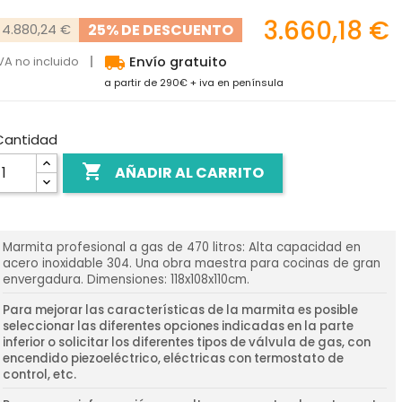
3.660,18 €
25% DE DESCUENTO
4.880,24 €
local_shipping
VA no incluido
Envío gratuito
a partir de 290€ + iva en península
Cantidad

AÑADIR AL CARRITO
Marmita profesional a gas de 470 litros: Alta capacidad en
acero inoxidable 304. Una obra maestra para cocinas de gran
envergadura. Dimensiones: 118x108x110cm.
Para mejorar las características de la marmita es posible
seleccionar las diferentes opciones indicadas en la parte
inferior o solicitar los diferentes tipos de válvula de gas, con
encendido piezoeléctrico, eléctricas con termostato de
control, etc.