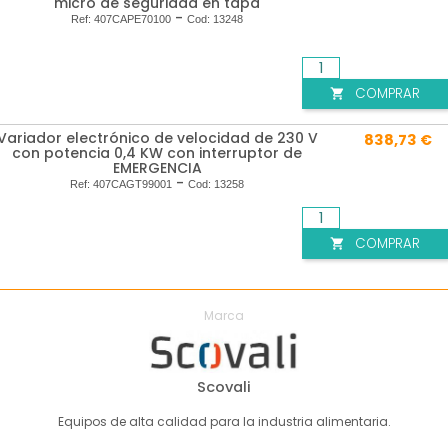
micro de seguridad en tapa
-
Ref:
407CAPE70100
Cod:
13248
COMPRAR

Variador electrónico de velocidad de 230 V
838,73 €
con potencia 0,4 KW con interruptor de
EMERGENCIA
-
Ref:
407CAGT99001
Cod:
13258
COMPRAR

Marca
Scovali
Equipos de alta calidad para la industria alimentaria.