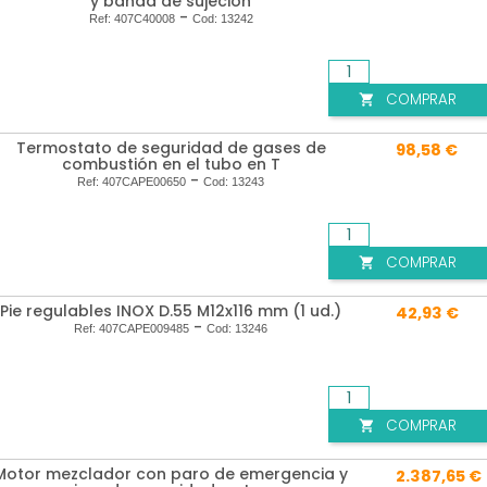
y banda de sujeción
-
Ref:
407C40008
Cod:
13242
COMPRAR

Termostato de seguridad de gases de
98,58 €
combustión en el tubo en T
-
Ref:
407CAPE00650
Cod:
13243
COMPRAR

Pie regulables INOX D.55 M12x116 mm (1 ud.)
42,93 €
-
Ref:
407CAPE009485
Cod:
13246
COMPRAR

Motor mezclador con paro de emergencia y
2.387,65 €