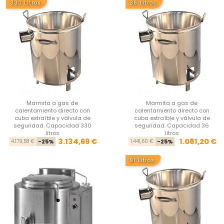
330 Litros
36 Litros
Marmita a gas de
Marmita a gas de
calentamiento directo con
calentamiento directo con
cuba extraíble y válvula de
cuba extraíble y válvula de
seguridad. Capacidad 330
seguridad. Capacidad 36
litros
litros
Precio base
Precio
Pre
Pre
3.134,69 €
1.081,20 €
4.179,58 €
-25%
1.441,60 €
-25%
91 Litros