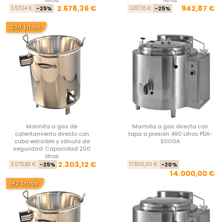
Precio base
Precio
Pre
Pre
2.678,36 €
942,87 €
3.571,14 €
-25%
1.257,16 €
-25%
200 Litros
Marmita a gas de
Marmita a gas directa con
calentamiento directo con
tapa a presión 490 Litros PDA-
cuba extraíble y válvula de
500GA
seguridad. Capacidad 200
litros
Precio base
Precio
Pre
Pre
2.303,12 €
3.070,82 €
-25%
17.500,00 €
-20%
14.000,00 €
142 Litros