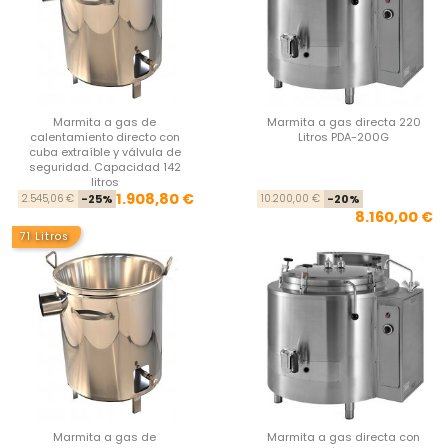
Marmita a gas de
Marmita a gas directa 220
calentamiento directo con
Litros PDA-200G
cuba extraíble y válvula de
seguridad. Capacidad 142
litros
Precio base
Precio
Pre
Pre
1.908,80 €
2.545,06 €
-25%
10.200,00 €
-20%
8.160,00 €
71 Litros
Marmita a gas de
Marmita a gas directa con