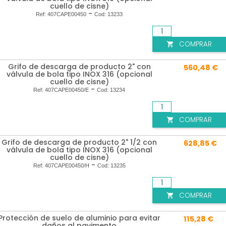
cuello de cisne)
-
Ref:
407CAPE00450
Cod:
13233
COMPRAR

Grifo de descarga de producto 2" con
560,48 €
válvula de bola tipo INOX 316 (opcional
cuello de cisne)
-
Ref:
407CAPE00450/E
Cod:
13234
COMPRAR

Grifo de descarga de producto 2" 1/2 con
628,85 €
válvula de bola tipo INOX 316 (opcional
cuello de cisne)
-
Ref:
407CAPE00450/H
Cod:
13235
COMPRAR

Protección de suelo de aluminio para evitar
115,28 €
daños al pavimento