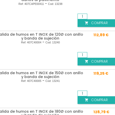
-
Ref:
407CAPE00411
Cod:
13238
COMPRAR

alida de humos en T INOX de 120Ø con anillo
112,89 €
y banda de sujeción
-
Ref:
407C40004
Cod:
13240
COMPRAR

alida de humos en T INOX de 150Ø con anillo
119,25 €
y banda de sujeción
-
Ref:
407C40005
Cod:
13241
COMPRAR

alida de humos en T INOX de 180Ø con anillo
128,79 €