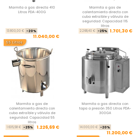
Marmita a gas directa 410
Marmita a gas de
Litros PDA-400G
calentamiento directo con
cuba extraíble y válvula de
seguridad. Capacidad 115
litros
Precio base
Precio
Pre
Pre
1.701,30 €
13.800,00 €
-20%
2.268,40 €
-25%
11.040,00 €
55 Litros
Marmita a gas de
Marmita a gas directa con
calentamiento directo con
tapa a presión 350 Litros PDA-
cuba extraíble y válvula de
300GA
seguridad. Capacidad 55
litros
Precio base
Precio
Pre
Pre
1.226,69 €
1.635,58 €
-25%
14.000,00 €
-20%
11.200,00 €