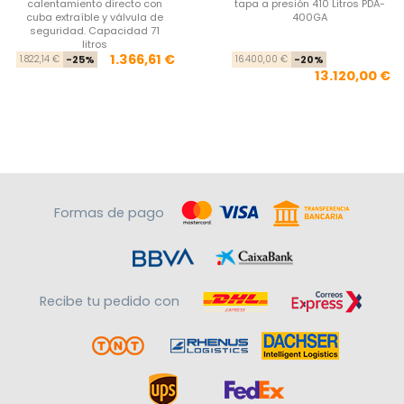
calentamiento directo con
tapa a presión 410 Litros PDA-
cuba extraíble y válvula de
400GA
seguridad. Capacidad 71
litros
Precio base
Precio
Pre
Pre
1.366,61 €
1.822,14 €
-25%
16.400,00 €
-20%
13.120,00 €
Formas de pago
Recibe tu pedido con