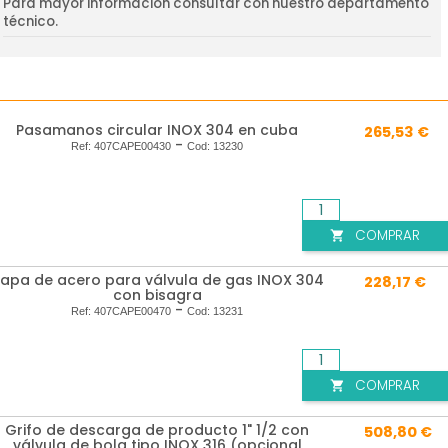
Para mayor información consultar con nuestro departamento
técnico.
Pasamanos circular INOX 304 en cuba
265,53 €
-
Ref:
407CAPE00430
Cod:
13230
COMPRAR

apa de acero para válvula de gas INOX 304
228,17 €
con bisagra
-
Ref:
407CAPE00470
Cod:
13231
COMPRAR

Grifo de descarga de producto 1" 1/2 con
508,80 €
válvula de bola tipo INOX 316 (opcional