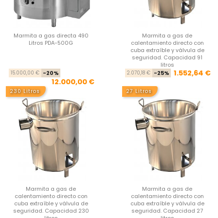
Marmita a gas directa 490
Marmita a gas de
Litros PDA-500G
calentamiento directo con
cuba extraíble y válvula de
seguridad. Capacidad 91
litros
Precio base
Precio
Pre
Pre
1.552,64 €
15.000,00 €
-20%
2.070,18 €
-25%
12.000,00 €
230 Litros
27 Litros
Marmita a gas de
Marmita a gas de
calentamiento directo con
calentamiento directo con
cuba extraíble y válvula de
cuba extraíble y válvula de
seguridad. Capacidad 230
seguridad. Capacidad 27
litros
litros