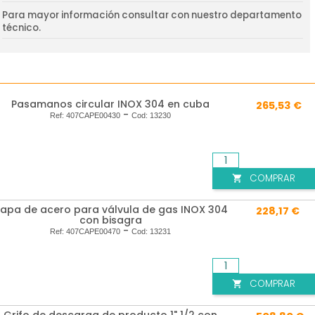
Para mayor información consultar con nuestro departamento
técnico.
Pasamanos circular INOX 304 en cuba
265,53 €
-
Ref:
407CAPE00430
Cod:
13230
COMPRAR

apa de acero para válvula de gas INOX 304
228,17 €
con bisagra
-
Ref:
407CAPE00470
Cod:
13231
COMPRAR

Grifo de descarga de producto 1" 1/2 con