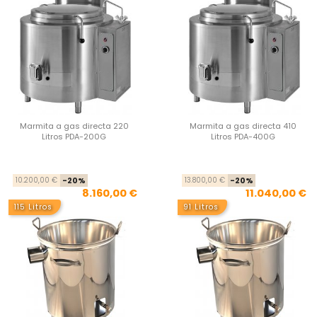
Marmita a gas directa 220
Marmita a gas directa 410
Litros PDA-200G
Litros PDA-400G
Precio base
Precio
Pre
Pre
10.200,00 €
-20%
13.800,00 €
-20%
8.160,00 €
11.040,00 €
115 Litros
91 Litros