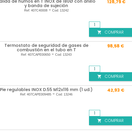
alida de humos en T INOX de 180Ø con anillo
128,79 €
y banda de sujeción
-
Ref:
407C40008
Cod:
13242
COMPRAR

Termostato de seguridad de gases de
98,58 €
combustión en el tubo en T
-
Ref:
407CAPE00650
Cod:
13243
COMPRAR

Pie regulables INOX D.55 M12x116 mm (1 ud.)
42,93 €
-
Ref:
407CAPE009485
Cod:
13246
COMPRAR
