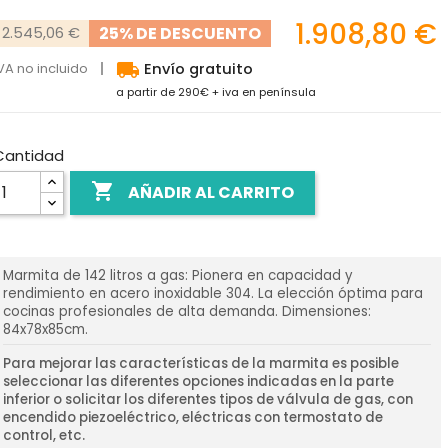
1.908,80 €
25% DE DESCUENTO
2.545,06 €
local_shipping
VA no incluido
Envío gratuito
a partir de 290€ + iva en península
Cantidad

AÑADIR AL CARRITO
Marmita de 142 litros a gas: Pionera en capacidad y
rendimiento en acero inoxidable 304. La elección óptima para
cocinas profesionales de alta demanda. Dimensiones:
84x78x85cm.
Para mejorar las características de la marmita es posible
seleccionar las diferentes opciones indicadas en la parte
inferior o solicitar los diferentes tipos de válvula de gas, con
encendido piezoeléctrico, eléctricas con termostato de
control, etc.