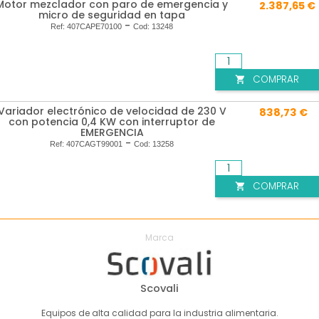
Motor mezclador con paro de emergencia y
2.387,65 €
micro de seguridad en tapa
-
Ref:
407CAPE70100
Cod:
13248
COMPRAR

Variador electrónico de velocidad de 230 V
838,73 €
con potencia 0,4 KW con interruptor de
EMERGENCIA
-
Ref:
407CAGT99001
Cod:
13258
COMPRAR

Marca
Scovali
Equipos de alta calidad para la industria alimentaria.