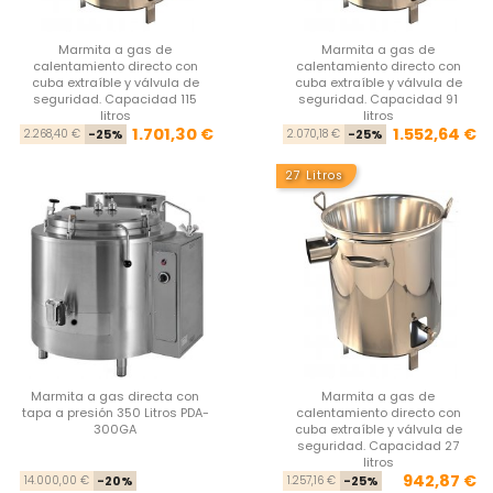
Marmita a gas de
Marmita a gas de
calentamiento directo con
calentamiento directo con
cuba extraíble y válvula de
cuba extraíble y válvula de
seguridad. Capacidad 115
seguridad. Capacidad 91
litros
litros
Precio base
Precio
Pre
Pre
1.701,30 €
1.552,64 €
2.268,40 €
-25%
2.070,18 €
-25%
27 Litros
Marmita a gas directa con
Marmita a gas de
tapa a presión 350 Litros PDA-
calentamiento directo con
300GA
cuba extraíble y válvula de
seguridad. Capacidad 27
litros
Precio base
Precio
Pre
Pre
942,87 €
14.000,00 €
-20%
1.257,16 €
-25%