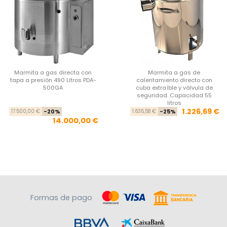
Marmita a gas directa con
Marmita a gas de
tapa a presión 490 Litros PDA-
calentamiento directo con
500GA
cuba extraíble y válvula de
seguridad. Capacidad 55
litros
Precio base
Precio
Pre
Pre
1.226,69 €
17.500,00 €
-20%
1.635,58 €
-25%
14.000,00 €
Formas de pago