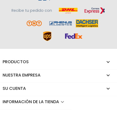
Recibe tu pedido con
PRODUCTOS

NUESTRA EMPRESA

SU CUENTA

INFORMACIÓN DE LA TIENDA
keyboard_arrow_down