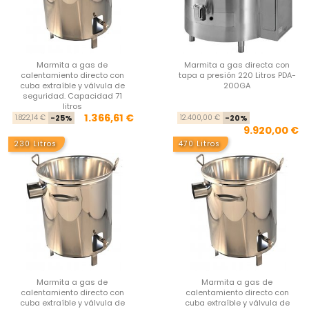
Marmita a gas de
Marmita a gas directa con
calentamiento directo con
tapa a presión 220 Litros PDA-
cuba extraíble y válvula de
200GA
seguridad. Capacidad 71
litros
Precio base
Precio
Pre
Pre
1.366,61 €
1.822,14 €
-25%
12.400,00 €
-20%
9.920,00 €
230 Litros
470 Litros
Marmita a gas de
Marmita a gas de
calentamiento directo con
calentamiento directo con
cuba extraíble y válvula de
cuba extraíble y válvula de