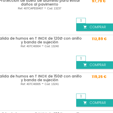
Protección de suelo de aluminio para evitar
97,79 €
daños al pavimento
-
Ref:
407CAPE00407
Cod:
13237
COMPRAR

alida de humos en T INOX de 120Ø con anillo
112,89 €
y banda de sujeción
-
Ref:
407C40004
Cod:
13240
COMPRAR

alida de humos en T INOX de 150Ø con anillo
119,25 €
y banda de sujeción
-
Ref:
407C40005
Cod:
13241
COMPRAR
