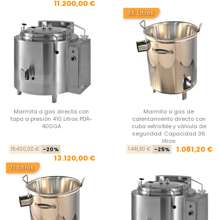
11.200,00 €
36 Litros
Marmita a gas directa con
Marmita a gas de
tapa a presión 410 Litros PDA-
calentamiento directo con
400GA
cuba extraíble y válvula de
seguridad. Capacidad 36
litros
Precio base
Precio
Pre
Pre
1.081,20 €
16.400,00 €
-20%
1.441,60 €
-25%
13.120,00 €
71 Litros