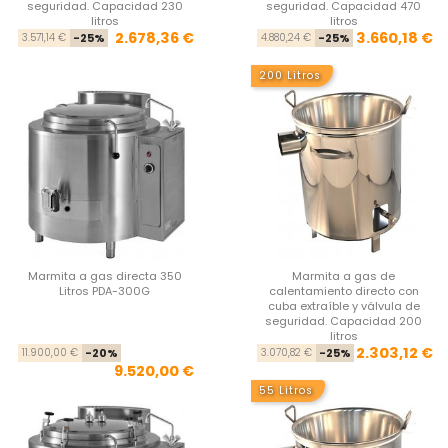
seguridad. Capacidad 230
seguridad. Capacidad 470
litros
litros
Precio base
Precio
Pre
Pre
2.678,36 €
3.660,18 €
3.571,14 €
-25%
4.880,24 €
-25%
200 Litros
Marmita a gas directa 350
Marmita a gas de
Litros PDA-300G
calentamiento directo con
cuba extraíble y válvula de
seguridad. Capacidad 200
litros
Precio base
Precio
Pre
Pre
2.303,12 €
11.900,00 €
-20%
3.070,82 €
-25%
9.520,00 €
55 Litros