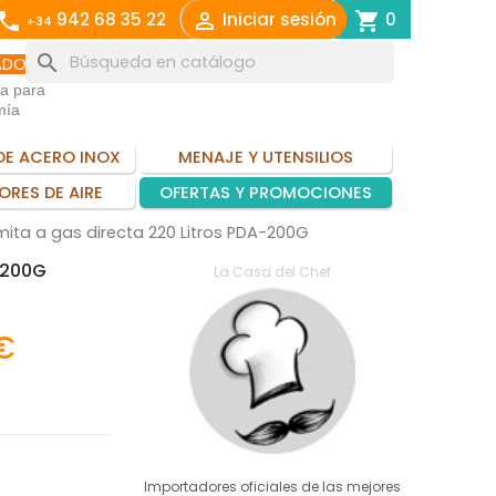
call

shopping_cart
942 68 35 22
Iniciar sesión
0
+34
search
ADO
ia para
mía
DE ACERO INOX
MENAJE Y UTENSILIOS
ORES DE AIRE
OFERTAS Y PROMOCIONES
ita a gas directa 220 Litros PDA-200G
-200G
La Casa del Chef
€
Importadores oficiales de las mejores