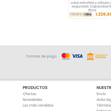
cuba extraíble y válvula 
seguridad. Capacidad 
litros
1.226,6
Precio ba
Pre
1.635,58 €
-25%
Formas de pago
PRODUCTOS
NUESTR
Ofertas
Envío
Novedades
Aviso le
Los más vendidos
Término