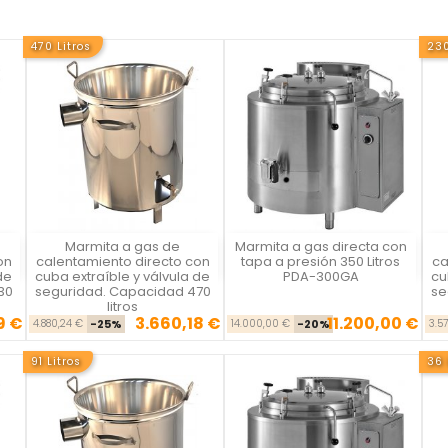
470 Litros
230
Marmita a gas de
Marmita a gas directa con
Vista rápida
Vista rápida



on
calentamiento directo con
tapa a presión 350 Litros
ca
de
cuba extraíble y válvula de
PDA-300GA
cu
30
seguridad. Capacidad 470
se
litros
9 €
3.660,18 €
11.200,00 €
se
cio
Precio base
Precio
Precio base
Precio
4.880,24 €
-25%
14.000,00 €
-20%
3.57
91 Litros
36 