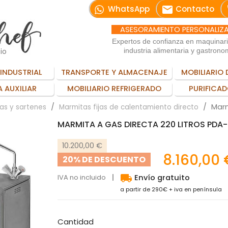
email
WhatsApp
Contacto
ASESORAMIENTO PERSONALIZ
Expertos de confianza en maquinar
io
industria alimentaria y gastrono
INDUSTRIAL
TRANSPORTE Y ALMACENAJE
MOBILIARIO 
 AUXILIAR
MOBILIARIO REFRIGERADO
PURIFICAD
Marm
as y sartenes
Marmitas fijas de calentamiento directo
MARMITA A GAS DIRECTA 220 LITROS PDA
10.200,00 €
8.160,00 
20% DE DESCUENTO
local_shipping
IVA no incluido
Envío gratuito
a partir de 290€ + iva en península
Cantidad