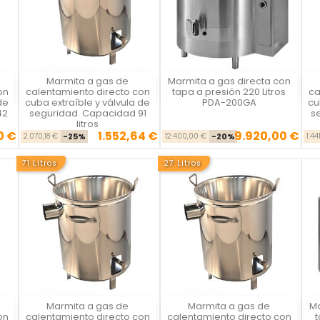
Marmita a gas de
Marmita a gas directa con
Vista rápida
Vista rápida



on
calentamiento directo con
tapa a presión 220 Litros
ca
de
cuba extraíble y válvula de
PDA-200GA
cu
42
seguridad. Capacidad 91
s
litros
0 €
1.552,64 €
9.920,00 €
se
cio
Precio base
Precio
Precio base
Precio
2.070,18 €
-25%
12.400,00 €
-20%
1.44
71 Litros
27 Litros
Marmita a gas de
Marmita a gas de
Ma
Vista rápida
Vista rápida



on
calentamiento directo con
calentamiento directo con
t