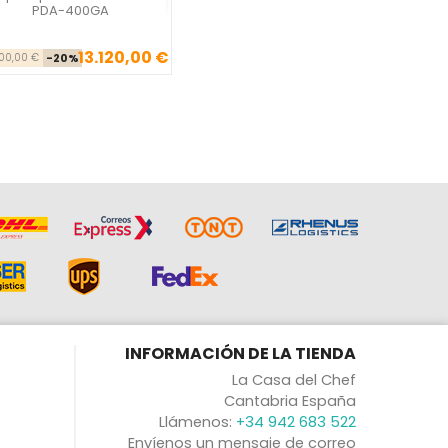
PDA-400GA
13.120,00 €
Precio base
Precio
400,00 €
-20%
INFORMACIÓN DE LA TIENDA
La Casa del Chef
Cantabria España
Llámenos:
+34 942 683 522
Envíenos un mensaje de correo