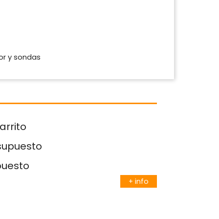
or y sondas
arrito
esupuesto
puesto
+ info