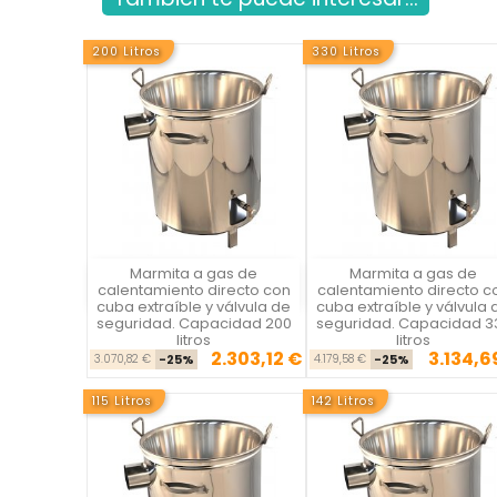
200 Litros
330 Litros
Marmita a gas de
Marmita a gas de
Vista rápida
Vista rápida

calentamiento directo con
calentamiento directo c
cuba extraíble y válvula de
cuba extraíble y válvula 
seguridad. Capacidad 200
seguridad. Capacidad 3
litros
litros
2.303,12 €
3.134,6
Precio base
Precio
Precio ba
Pre
3.070,82 €
-25%
4.179,58 €
-25%
115 Litros
142 Litros