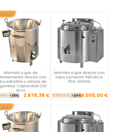
 Litros
Marmita a gas de
Marmita a gas directa con
Vista rápida
Vista rápida


lentamiento directo con
tapa a presión 490 Litros
ba extraíble y válvula de
PDA-500GA
guridad. Capacidad 230
litros
2.678,36 €
14.000,00 €
Precio base
Precio
Precio base
Precio
1,14 €
-25%
17.500,00 €
-20%
Litros