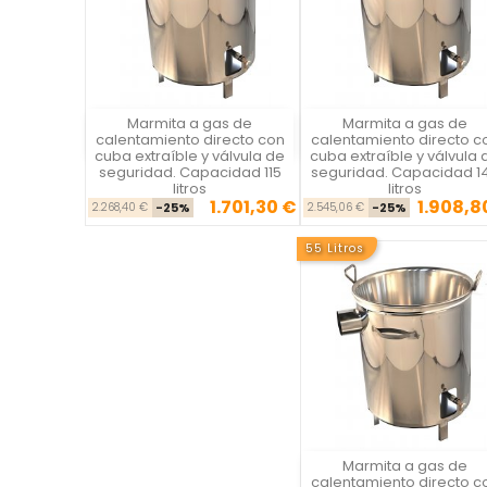
Marmita a gas de
Marmita a gas de
Vista rápida
Vista rápida

calentamiento directo con
calentamiento directo c
cuba extraíble y válvula de
cuba extraíble y válvula 
seguridad. Capacidad 115
seguridad. Capacidad 1
litros
litros
1.701,30 €
1.908,8
Precio base
Precio
Precio ba
Pre
2.268,40 €
-25%
2.545,06 €
-25%
55 Litros
Marmita a gas de
Vista rápida
calentamiento directo c