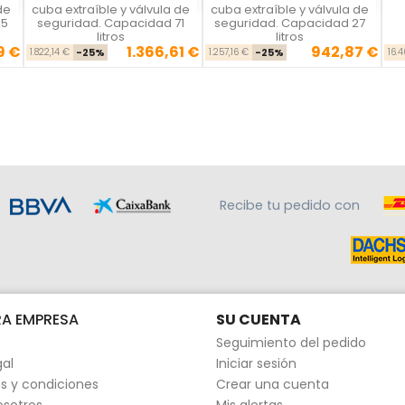
de
cuba extraíble y válvula de
cuba extraíble y válvula de
55
seguridad. Capacidad 71
seguridad. Capacidad 27
litros
litros
9 €
1.366,61 €
942,87 €
se
cio
Precio base
Precio
Precio base
Precio
1.822,14 €
-25%
1.257,16 €
-25%
16.
Recibe tu pedido con
A EMPRESA
SU CUENTA
Seguimiento del pedido
gal
Iniciar sesión
s y condiciones
Crear una cuenta