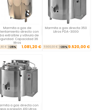
Marmita a gas de
Marmita a gas directa 350
Vista rápida
Vista rápida


lentamiento directo con
Litros PDA-300G
ba extraíble y válvula de
eguridad. Capacidad 36
litros
1.081,20 €
9.520,00 €
Precio base
Precio
Precio base
Precio
1,60 €
-25%
11.900,00 €
-20%
rmita a gas directa con
Vista rápida

apa a presión 410 Litros