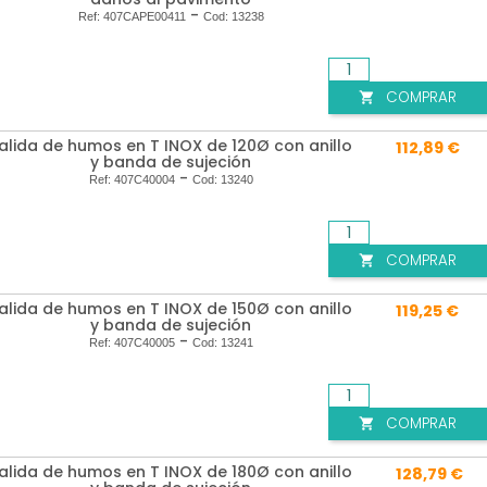
-
Ref:
407CAPE00411
Cod:
13238
COMPRAR

alida de humos en T INOX de 120Ø con anillo
112,89 €
y banda de sujeción
-
Ref:
407C40004
Cod:
13240
COMPRAR

alida de humos en T INOX de 150Ø con anillo
119,25 €
y banda de sujeción
-
Ref:
407C40005
Cod:
13241
COMPRAR

alida de humos en T INOX de 180Ø con anillo
128,79 €