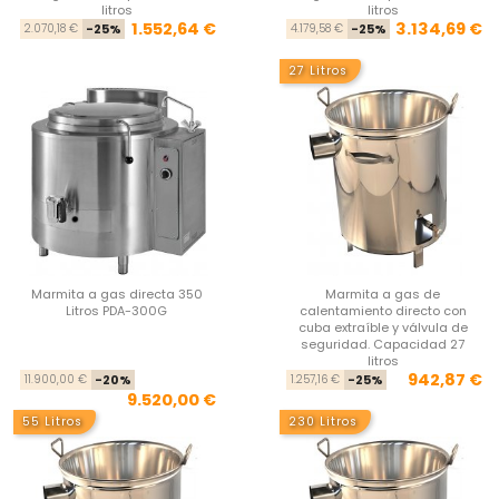
litros
litros
Precio base
Precio
Pre
Pre
1.552,64 €
3.134,69 €
2.070,18 €
-25%
4.179,58 €
-25%
27 Litros
Marmita a gas directa 350
Marmita a gas de
Litros PDA-300G
calentamiento directo con
cuba extraíble y válvula de
seguridad. Capacidad 27
litros
Precio base
Precio
Pre
Pre
942,87 €
11.900,00 €
-20%
1.257,16 €
-25%
9.520,00 €
55 Litros
230 Litros