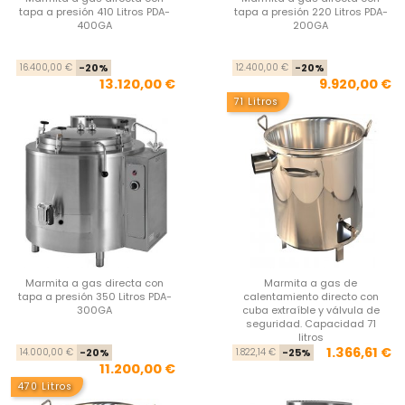
tapa a presión 410 Litros PDA-
tapa a presión 220 Litros PDA-
400GA
200GA
Precio base
Precio
Pre
Pre
16.400,00 €
-20%
12.400,00 €
-20%
13.120,00 €
9.920,00 €
71 Litros
Marmita a gas directa con
Marmita a gas de
tapa a presión 350 Litros PDA-
calentamiento directo con
300GA
cuba extraíble y válvula de
seguridad. Capacidad 71
litros
Precio base
Precio
Pre
Pre
1.366,61 €
14.000,00 €
-20%
1.822,14 €
-25%
11.200,00 €
470 Litros