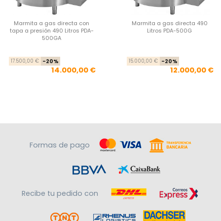
Marmita a gas directa con
Marmita a gas directa 490
tapa a presión 490 Litros PDA-
Litros PDA-500G
500GA
Precio base
Precio
Pre
Pre
17.500,00 €
-20%
15.000,00 €
-20%
14.000,00 €
12.000,00 €
Formas de pago
Recibe tu pedido con