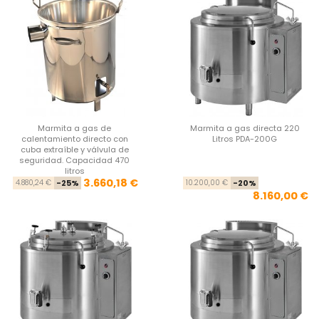
Marmita a gas de
Marmita a gas directa 220
calentamiento directo con
Litros PDA-200G
cuba extraíble y válvula de
seguridad. Capacidad 470
litros
Precio base
Precio
Pre
Pre
3.660,18 €
4.880,24 €
-25%
10.200,00 €
-20%
8.160,00 €