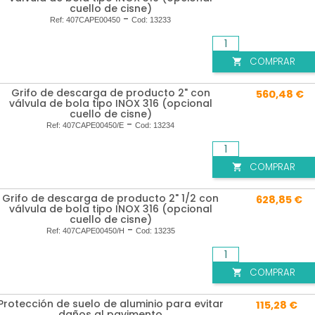
cuello de cisne)
-
Ref:
407CAPE00450
Cod:
13233
COMPRAR

Grifo de descarga de producto 2" con
560,48 €
válvula de bola tipo INOX 316 (opcional
cuello de cisne)
-
Ref:
407CAPE00450/E
Cod:
13234
COMPRAR

Grifo de descarga de producto 2" 1/2 con
628,85 €
válvula de bola tipo INOX 316 (opcional
cuello de cisne)
-
Ref:
407CAPE00450/H
Cod:
13235
COMPRAR

Protección de suelo de aluminio para evitar
115,28 €
daños al pavimento