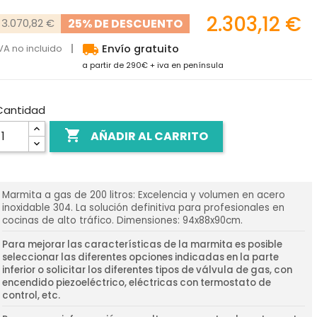
2.303,12 €
25% DE DESCUENTO
3.070,82 €
local_shipping
VA no incluido
Envío gratuito
a partir de 290€ + iva en península
Cantidad

AÑADIR AL CARRITO
Marmita a gas de 200 litros: Excelencia y volumen en acero
inoxidable 304. La solución definitiva para profesionales en
cocinas de alto tráfico. Dimensiones: 94x88x90cm.
Para mejorar las características de la marmita es posible
seleccionar las diferentes opciones indicadas en la parte
inferior o solicitar los diferentes tipos de válvula de gas, con
encendido piezoeléctrico, eléctricas con termostato de
control, etc.