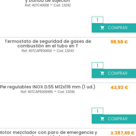
y banda de sujeción
-
Ref:
407C40008
Cod:
13242
COMPRAR

Termostato de seguridad de gases de
98,58 €
combustión en el tubo en T
-
Ref:
407CAPE00650
Cod:
13243
COMPRAR

Pie regulables INOX D.55 M12x116 mm (1 ud.)
42,93 €
-
Ref:
407CAPE009485
Cod:
13246
COMPRAR

Motor mezclador con paro de emergencia y
2.387,65 €