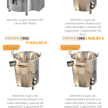
Marmita a gas directa 410
Marmita a gas de
Litros PDA-400G
calentamiento directo con
cuba extraíble y válvula de
seguridad. Capacidad 142
litros
Precio base
Precio
Pre
Pre
1.908,80 €
13.800,00 €
-20%
2.545,06 €
-25%
11.040,00 €
91 Litros
330 Litros
Marmita a gas de
Marmita a gas de
calentamiento directo con
calentamiento directo con
cuba extraíble y válvula de
cuba extraíble y válvula de
seguridad. Capacidad 91
seguridad. Capacidad 330