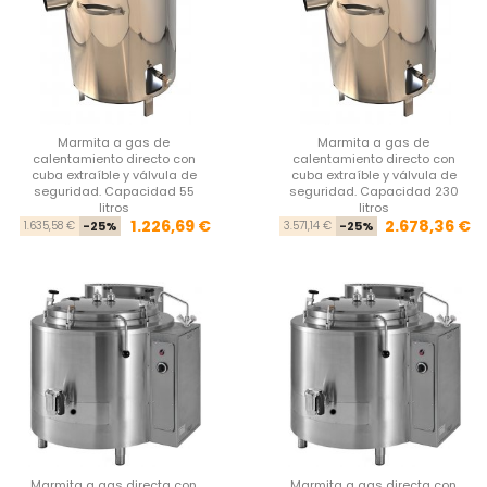
Marmita a gas de
Marmita a gas de
calentamiento directo con
calentamiento directo con
cuba extraíble y válvula de
cuba extraíble y válvula de
seguridad. Capacidad 55
seguridad. Capacidad 230
litros
litros
Precio base
Precio
Pre
Pre
1.226,69 €
2.678,36 €
1.635,58 €
-25%
3.571,14 €
-25%
Marmita a gas directa con
Marmita a gas directa con