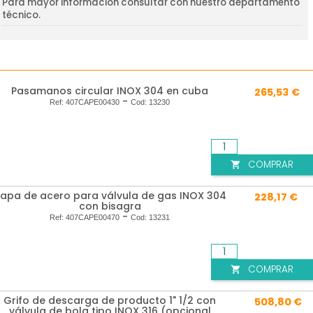
Para mayor información consultar con nuestro departamento
técnico.
Pasamanos circular INOX 304 en cuba
265,53 €
-
Ref:
407CAPE00430
Cod:
13230
COMPRAR

apa de acero para válvula de gas INOX 304
228,17 €
con bisagra
-
Ref:
407CAPE00470
Cod:
13231
COMPRAR

Grifo de descarga de producto 1" 1/2 con
508,80 €
válvula de bola tipo INOX 316 (opcional