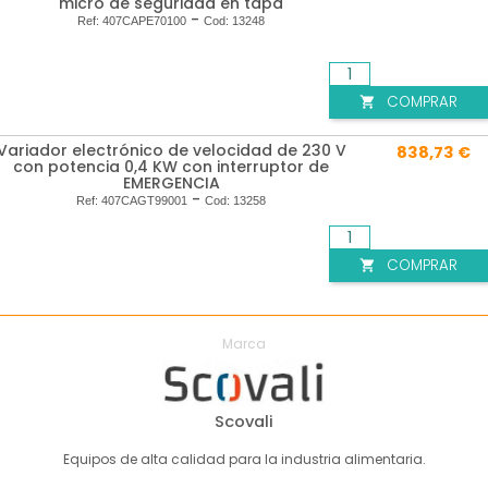
micro de seguridad en tapa
-
Ref:
407CAPE70100
Cod:
13248
COMPRAR

Variador electrónico de velocidad de 230 V
838,73 €
con potencia 0,4 KW con interruptor de
EMERGENCIA
-
Ref:
407CAGT99001
Cod:
13258
COMPRAR

Marca
Scovali
Equipos de alta calidad para la industria alimentaria.