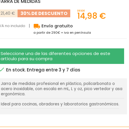
JARRA DE MEDIDAS
DESDE
30% DE DESCUENTO
21,40 €
14,98 €
local_shipping
VA no incluido
Envío gratuito
a partir de 290€ + iva en península
Seleccione una de las diferentes opciones de este
artículo para su compra

En stock. Entrega entre 3 y 7 días
Jarra de medidas profesional en plástico, policarbonato o
acero inoxidable, con escala en mL, L y oz, pico vertedor y asa
ergonómica.
Ideal para cocinas, obradores y laboratorios gastronómicos.