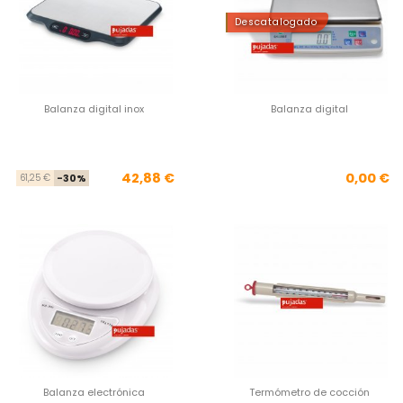
Descatalogado
Balanza digital inox
Balanza digital
Precio base
Precio
Pre
42,88 €
0,00 €
61,25 €
-30%
Balanza electrónica
Termómetro de cocción