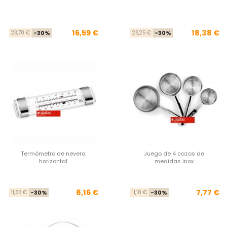
Precio base
Precio
Pre
Pre
16,59 €
18,38 €
23,70 €
-30%
26,25 €
-30%
Termómetro de nevera
Juego de 4 cazos de
horizontal
medidas inox
Precio base
Precio
Pre
Pre
8,16 €
7,77 €
11,65 €
-30%
11,10 €
-30%