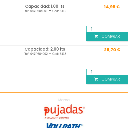
Capacidad: 1,00 lts
14,98 €
-
Ref:
047P604001
Cod:
6112
COMPRAR

Capacidad: 2,00 lts
28,70 €
-
Ref:
047P604002
Cod:
6113
COMPRAR

Marca