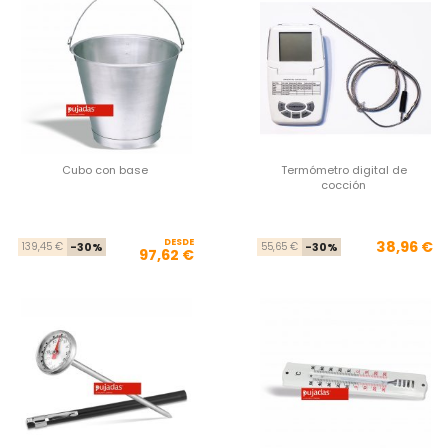
Cubo con base
Termómetro digital de
cocción
DESDE
Precio base
Precio
Pre
Pre
38,96 €
139,45 €
-30%
55,65 €
-30%
97,62 €