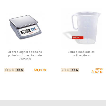
Balanza digital de cocina
Jarra a medidas en
profesional con placa de
polipropileno
24x20cm
Precio base
Precio
DESDE
Pre
Pre
59,12 €
84,45 €
-30%
5,10 €
-30%
3,57 €