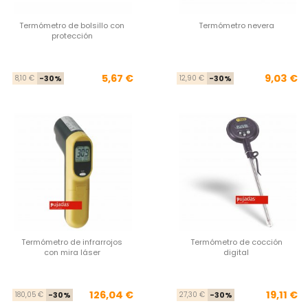
Termómetro de bolsillo con
Termómetro nevera
protección
Precio base
Precio
Pre
Pre
5,67 €
9,03 €
8,10 €
-30%
12,90 €
-30%
Termómetro de infrarrojos
Termómetro de cocción
con mira láser
digital
Precio base
Precio
Pre
Pre
126,04 €
19,11 €
180,05 €
-30%
27,30 €
-30%