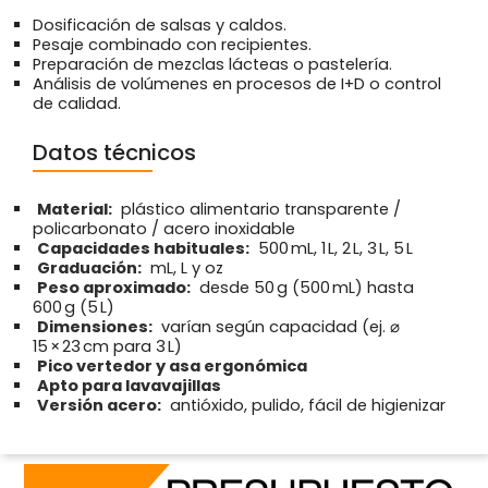
Dosificación de salsas y caldos.
Pesaje combinado con recipientes.
Preparación de mezclas lácteas o pastelería.
Análisis de volúmenes en procesos de I+D o control
de calidad.
Datos técnicos
Material:
plástico alimentario transparente /
policarbonato / acero inoxidable
Capacidades habituales:
500 mL, 1 L, 2 L, 3 L, 5 L
Graduación:
mL, L y oz
Peso aproximado:
desde 50 g (500 mL) hasta
600 g (5 L)
Dimensiones:
varían según capacidad (ej. ⌀
15 × 23 cm para 3 L)
Pico vertedor y asa ergonómica
Apto para lavavajillas
Versión acero:
antióxido, pulido, fácil de higienizar