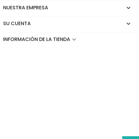
NUESTRA EMPRESA

SU CUENTA

INFORMACIÓN DE LA TIENDA
keyboard_arrow_down