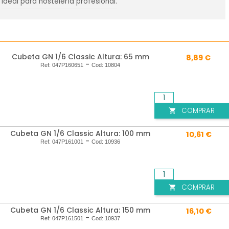
Ideal para hostelería profesional.
Cubeta GN 1/6 Classic Altura: 65 mm
8,89 €
-
Ref:
047P160651
Cod:
10804
COMPRAR

Cubeta GN 1/6 Classic Altura: 100 mm
10,61 €
-
Ref:
047P161001
Cod:
10936
COMPRAR

Cubeta GN 1/6 Classic Altura: 150 mm
16,10 €
-
Ref:
047P161501
Cod:
10937