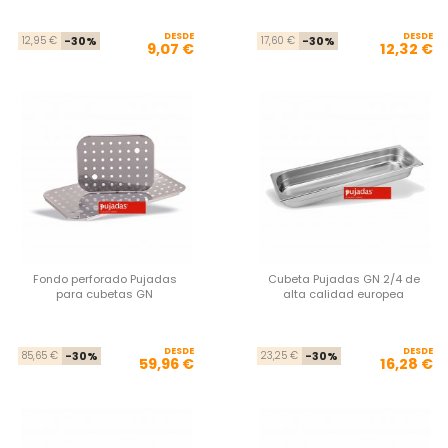
DESDE
Precio base
Precio
DESDE
Pre
Pre
12,95 €
-30%
17,60 €
-30%
9,07 €
12,32 €
Fondo perforado Pujadas
Cubeta Pujadas GN 2/4 de
para cubetas GN
alta calidad europea
DESDE
Precio base
Precio
DESDE
Pre
Pre
85,65 €
-30%
23,25 €
-30%
59,96 €
16,28 €