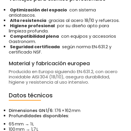
Optimización del espacio
con sistema
antiatascos.
Alta resistencia
gracias al acero 18/10 y refuerzos.
Higiene profesional
por su diseño apto para
limpieza profunda.
Compatibilidad plena
con equipos y accesorios
Gastronorm.
Seguridad certificada
según norma EN‑631.2 y
certificado NSF.
Material y fabricación europea
Producida en Europa siguiendo EN‑631.2, con acero
inoxidable AISI 304 (18/10), asegura durabilidad,
higiene y resistencia al uso intensivo.
Datos técnicos
Dimensiones GN 1/6
: 176 × 162 mm
Profundidades disponibles
:
65 mm → 1 L
100 mm → 1,7 L