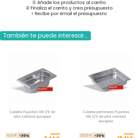
① Añade los productos al carrito
② Finaliza el carrito y crea presupuesto
> Recibe por email el presupuesto
También te puede interesar...
Cubeta Pujadas GN 1/9 de
Cubeta perforada Pujadas
alta calidad europea
GN 2/3 de alta calidad
europea
DESDE
Precio base
Precio
DESDE
Pre
Pre
9,20 €
-30%
26,30 €
-30%
6,44 €
18,41 €