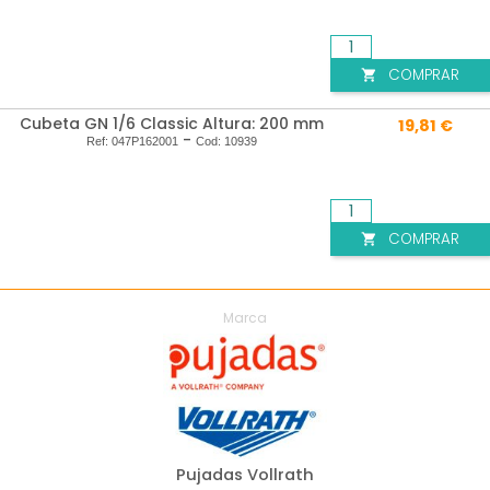
COMPRAR

Cubeta GN 1/6 Classic Altura: 200 mm
19,81 €
-
Ref:
047P162001
Cod:
10939
COMPRAR

Marca
Pujadas Vollrath