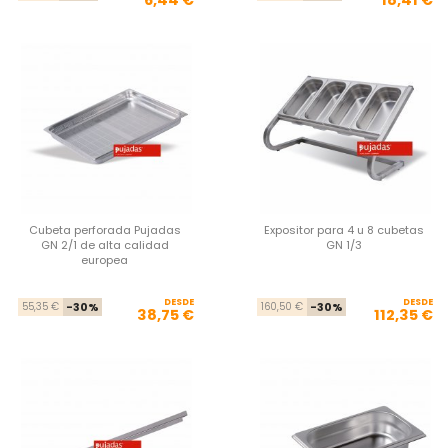
Cubeta perforada Pujadas
Expositor para 4 u 8 cubetas
GN 2/1 de alta calidad
GN 1/3
europea
DESDE
Precio base
Precio
DESDE
Pre
Pre
55,35 €
-30%
160,50 €
-30%
38,75 €
112,35 €