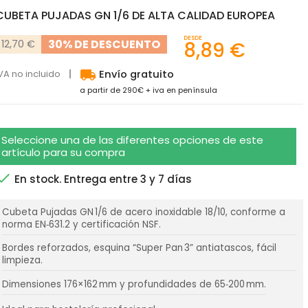
CUBETA PUJADAS GN 1/6 DE ALTA CALIDAD EUROPEA
DESDE
30% DE DESCUENTO
12,70 €
8,89 €
local_shipping
VA no incluido
Envío gratuito
a partir de 290€ + iva en península
Seleccione una de las diferentes opciones de este
artículo para su compra

En stock. Entrega entre 3 y 7 días
Cubeta Pujadas GN 1/6 de acero inoxidable 18/10, conforme a
norma EN‑631.2 y certificación NSF.
Bordes reforzados, esquina “Super Pan 3” antiatascos, fácil
limpieza.
Dimensiones 176×162 mm y profundidades de 65‑200 mm.