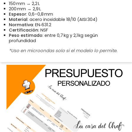
150 mm → 2,2 L
200 mm → 2,9 L
Espesor
: 0,6–0,8 mm
Material
: acero inoxidable 18/10 (AISI 304)
Normativa
: EN‑631.2
Certificación
: NSF
Peso estimado
: entre 0,7 kg y 2,1 kg según
profundidad
*Uso en microondas solo si el modelo lo permite.