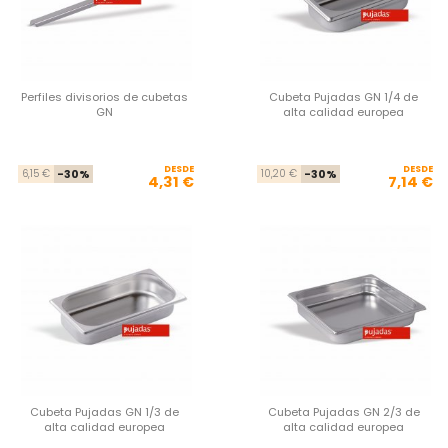
Perfiles divisorios de cubetas
Cubeta Pujadas GN 1/4 de
GN
alta calidad europea
DESDE
Precio base
Precio
DESDE
Pre
Pre
6,15 €
-30%
10,20 €
-30%
4,31 €
7,14 €
Cubeta Pujadas GN 1/3 de
Cubeta Pujadas GN 2/3 de
alta calidad europea
alta calidad europea