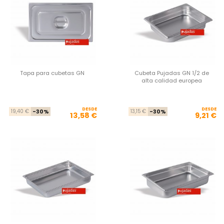
Tapa para cubetas GN
Cubeta Pujadas GN 1/2 de
alta calidad europea
DESDE
Precio base
Precio
DESDE
Pre
Pre
19,40 €
-30%
13,15 €
-30%
13,58 €
9,21 €