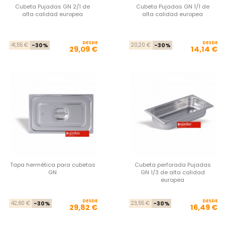
Cubeta Pujadas GN 2/1 de
Cubeta Pujadas GN 1/1 de
alta calidad europea
alta calidad europea
DESDE
Precio base
Precio
DESDE
Pre
Pre
41,55 €
-30%
20,20 €
-30%
29,09 €
14,14 €
Tapa hermética para cubetas
Cubeta perforada Pujadas
GN
GN 1/3 de alta calidad
europea
DESDE
Precio base
Precio
DESDE
Pre
Pre
42,60 €
-30%
23,55 €
-30%
29,82 €
16,49 €