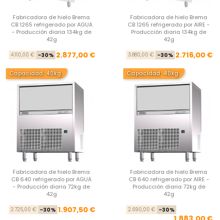
Fabricadora de hielo Brema
Fabricadora de hielo Brema
CB 1265 refrigerado por AGUA
CB 1265 refrigerado por AIRE -
- Producción diaria 134kg de
Producción diaria 134kg de
42g
42g
Precio base
Precio
Pre
Pre
2.877,00 €
2.716,00 €
4.110,00 €
-30%
3.880,00 €
-30%
Capacidad: 40kg
Capacidad: 40kg
Fabricadora de hielo Brema
Fabricadora de hielo Brema
CB 640 refrigerado por AGUA
CB 640 refrigerado por AIRE -
- Producción diaria 72kg de
Producción diaria 72kg de
42g
42g
Precio base
Precio
Pre
Pre
1.907,50 €
2.725,00 €
-30%
2.690,00 €
-30%
1.883,00 €