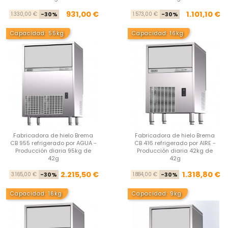
Precio base
Precio
Pre
Pre
931,00 €
1.101,10 €
1.330,00 €
-30%
1.573,00 €
-30%
Capacidad: 55kg
Capacidad: 16kg
Fabricadora de hielo Brema
Fabricadora de hielo Brema
CB 955 refrigerado por AGUA -
CB 416 refrigerado por AIRE -
Producción diaria 95kg de
Producción diaria 42kg de
42g
42g
Precio base
Precio
Pre
Pre
2.215,50 €
1.318,80 €
3.165,00 €
-30%
1.884,00 €
-30%
Capacidad: 16kg
Capacidad: 9kg