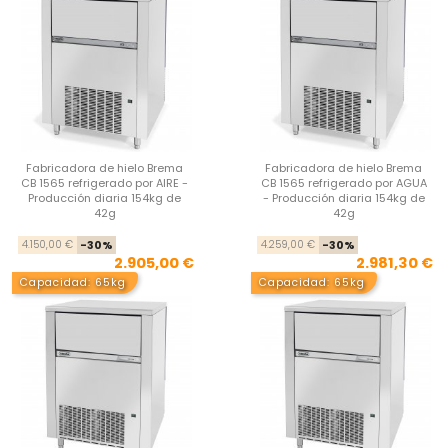
Fabricadora de hielo Brema
Fabricadora de hielo Brema
CB 1565 refrigerado por AIRE -
CB 1565 refrigerado por AGUA
Producción diaria 154kg de
- Producción diaria 154kg de
42g
42g
Precio base
Precio
Pre
Pre
4.150,00 €
-30%
4.259,00 €
-30%
2.905,00 €
2.981,30 €
Capacidad: 65kg
Capacidad: 65kg