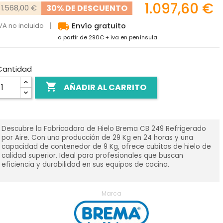
1.097,60 €
30% DE DESCUENTO
1.568,00 €
local_shipping
VA no incluido
Envío gratuito
a partir de 290€ + iva en península
Cantidad

AÑADIR AL CARRITO
Descubre la Fabricadora de Hielo Brema CB 249 Refrigerado
por Aire. Con una producción de 29 Kg en 24 horas y una
capacidad de contenedor de 9 Kg, ofrece cubitos de hielo de
calidad superior. Ideal para profesionales que buscan
eficiencia y durabilidad en sus equipos de cocina.
Marca