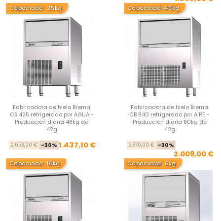
Capacidad: 25kg
Capacidad: 40kg
Fabricadora de hielo Brema
Fabricadora de hielo Brema
CB 425 refrigerado por AGUA -
CB 840 refrigerado por AIRE -
Producción diaria 48kg de
Producción diaria 80kg de
42g
42g
Precio base
Precio
Pre
Pre
1.437,10 €
2.053,00 €
-30%
2.870,00 €
-30%
2.009,00 €
Capacidad: 16kg
Capacidad: 6kg