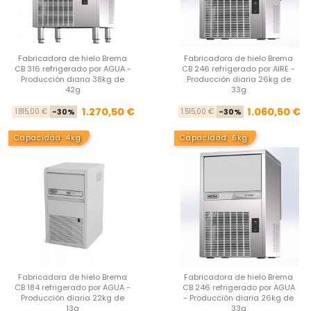
Fabricadora de hielo Brema
Fabricadora de hielo Brema
CB 316 refrigerado por AGUA -
CB 246 refrigerado por AIRE -
Producción diaria 38kg de
Producción diaria 26kg de
42g
33g
Precio base
Precio
Pre
Pre
1.270,50 €
1.060,50 €
1.815,00 €
-30%
1.515,00 €
-30%
Capacidad: 4kg
Capacidad: 6kg
Fabricadora de hielo Brema
Fabricadora de hielo Brema
CB 184 refrigerado por AGUA -
CB 246 refrigerado por AGUA
Producción diaria 22kg de
- Producción diaria 26kg de
13g
33g