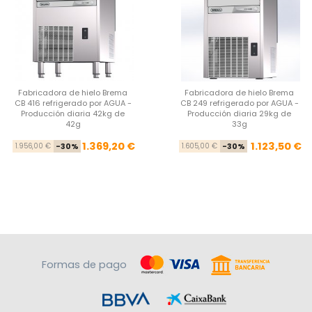
Fabricadora de hielo Brema
Fabricadora de hielo Brema
CB 416 refrigerado por AGUA -
CB 249 refrigerado por AGUA -
Producción diaria 42kg de
Producción diaria 29kg de
42g
33g
Precio base
Precio
Pre
Pre
1.369,20 €
1.123,50 €
1.956,00 €
-30%
1.605,00 €
-30%
Formas de pago