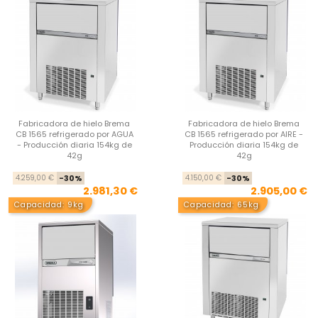
Fabricadora de hielo Brema
Fabricadora de hielo Brema
CB 1565 refrigerado por AGUA
CB 1565 refrigerado por AIRE -
- Producción diaria 154kg de
Producción diaria 154kg de
42g
42g
Precio base
Precio
Pre
Pre
4.259,00 €
-30%
4.150,00 €
-30%
2.981,30 €
2.905,00 €
Capacidad: 9kg
Capacidad: 65kg