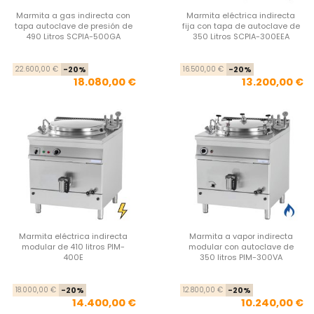
Marmita a gas indirecta con
Marmita eléctrica indirecta
tapa autoclave de presión de
fija con tapa de autoclave de
490 Litros SCPIA-500GA
350 Litros SCPIA-300EEA
Precio base
Precio
Pre
Pre
22.600,00 €
-20%
16.500,00 €
-20%
18.080,00 €
13.200,00 €
Marmita eléctrica indirecta
Marmita a vapor indirecta
modular de 410 litros PIM-
modular con autoclave de
400E
350 litros PIM-300VA
Precio base
Precio
Pre
Pre
18.000,00 €
-20%
12.800,00 €
-20%
14.400,00 €
10.240,00 €