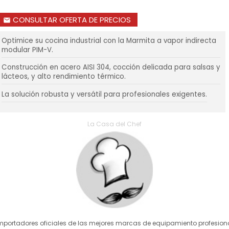
CONSULTAR OFERTA DE PRECIOS
email
Optimice su cocina industrial con la Marmita a vapor indirecta
modular PIM-V.
Construcción en acero AISI 304, cocción delicada para salsas y
lácteos, y alto rendimiento térmico.
La solución robusta y versátil para profesionales exigentes.
La Casa del Chef
mportadores oficiales de las mejores marcas de equipamiento profesion