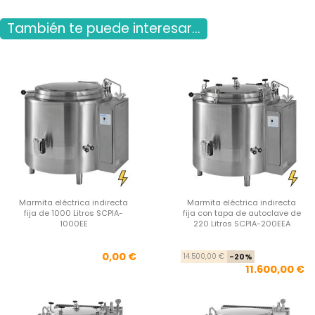
También te puede interesar...
Marmita eléctrica indirecta
Marmita eléctrica indirecta
fija de 1000 Litros SCPIA-
fija con tapa de autoclave de
1000EE
220 Litros SCPIA-200EEA
Precio
Pre
Pre
0,00 €
14.500,00 €
-20%
11.600,00 €