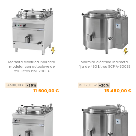
Marmita eléctrica indirecta
Marmita eléctrica indirecta
modular con autoclave de
fija de 490 Litros SCPIA-500EE
220 litros PIM-200EA
Precio base
Precio
Pre
Pre
14.500,00 €
-20%
19.350,00 €
-20%
11.600,00 €
15.480,00 €