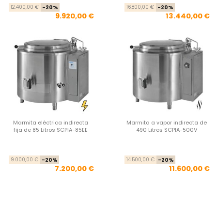
Precio base
Precio
Pre
Pre
12.400,00 €
-20%
16.800,00 €
-20%
9.920,00 €
13.440,00 €
Marmita eléctrica indirecta
Marmita a vapor indirecta de
fija de 85 Litros SCPIA-85EE
490 Litros SCPIA-500V
Precio base
Precio
Pre
Pre
9.000,00 €
-20%
14.500,00 €
-20%
7.200,00 €
11.600,00 €