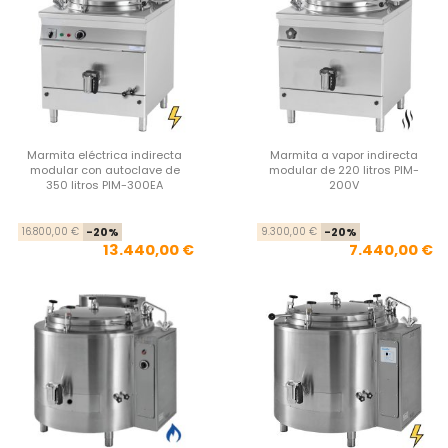
Marmita eléctrica indirecta
Marmita a vapor indirecta
modular con autoclave de
modular de 220 litros PIM-
350 litros PIM-300EA
200V
Precio base
Precio
Pre
Pre
16.800,00 €
-20%
9.300,00 €
-20%
13.440,00 €
7.440,00 €