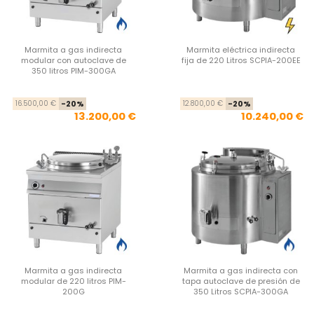
Marmita a gas indirecta
Marmita eléctrica indirecta
modular con autoclave de
fija de 220 Litros SCPIA-200EE
350 litros PIM-300GA
Precio base
Precio
Pre
Pre
16.500,00 €
-20%
12.800,00 €
-20%
13.200,00 €
10.240,00 €
Marmita a gas indirecta
Marmita a gas indirecta con
modular de 220 litros PIM-
tapa autoclave de presión de
200G
350 Litros SCPIA-300GA