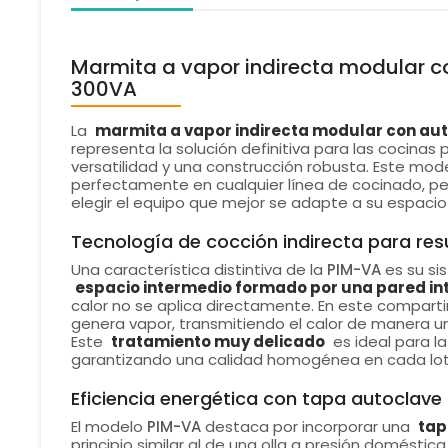
Marmita a vapor indirecta modular co
300VA
La
marmita a vapor indirecta modular con aut
representa la solución definitiva para las cocinas
versatilidad y una construcción robusta. Este mod
perfectamente en cualquier línea de cocinado, per
elegir el equipo que mejor se adapte a su espac
Tecnología de cocción indirecta para res
Una característica distintiva de la
PIM-VA
es su si
espacio intermedio formado por una pared int
calor no se aplica directamente. En este compar
genera vapor, transmitiendo el calor de manera un
Este
tratamiento muy delicado
es ideal para l
garantizando una calidad homogénea en cada lot
Eficiencia energética con tapa autoclave
El modelo
PIM-VA
destaca por incorporar una
tap
principio similar al de una olla a presión doméstic