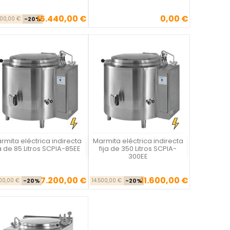
15.440,00 €
0,00 €
Precio base
Precio
Precio
300,00 €
-20%
rmita eléctrica indirecta
Marmita eléctrica indirecta
Vista rápida
Vista rápida


ja de 85 Litros SCPIA-85EE
fija de 350 Litros SCPIA-
300EE
7.200,00 €
11.600,00 €
Precio base
Precio
Precio base
Precio
00,00 €
-20%
14.500,00 €
-20%