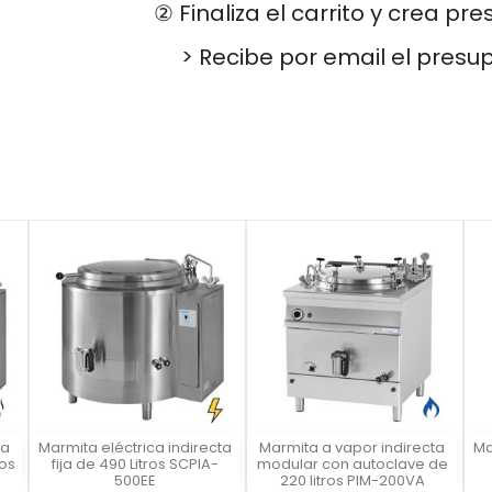
② Finaliza el carrito y crea pr
> Recibe por email el presu
ta
Marmita eléctrica indirecta
Marmita a vapor indirecta
Ma
Vista rápida
Vista rápida



ros
fija de 490 Litros SCPIA-
modular con autoclave de
500EE
220 litros PIM-200VA