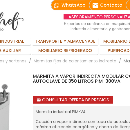
email
WhatsApp
Contacto
ASESORAMIENTO PERSONALIZ
Expertos de confianza en maquinar
io
industria alimentaria y gastrono
INDUSTRIAL
TRANSPORTE Y ALMACENAJE
MOBILIARIO 
 AUXILIAR
MOBILIARIO REFRIGERADO
PURIFICAD
Ma
as y sartenes
Marmitas fijas de calentamiento indirecto
MARMITA A VAPOR INDIRECTA MODULAR 
AUTOCLAVE DE 350 LITROS PIM-300VA
CONSULTAR OFERTA DE PRECIOS
email
Marmita industrial PIM-VA.
Cocción a vapor indirecto con tapa de autocla
máxima eficiencia energética y ahorro de tiem