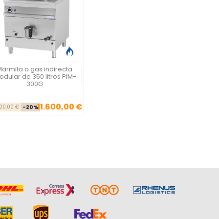
armita a gas indirecta
Vista rápida

dular de 350 litros PIM-
300G
11.600,00 €
Precio base
Precio
500,00 €
-20%