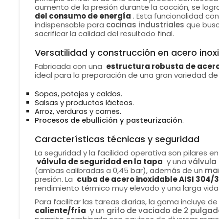
aumento de la presión durante la cocción, se log
del consumo de energía
. Esta funcionalidad co
indispensable para
cocinas industriales
que busca
sacrificar la calidad del resultado final.
Versatilidad y construcción en acero inox
Fabricada con una
estructura robusta de acero
ideal para la preparación de una gran variedad de
Sopas, potajes y caldos.
Salsas y productos lácteos.
Arroz, verduras y carnes.
Procesos de ebullición y pasteurización
.
Características técnicas y seguridad
La seguridad y la facilidad operativa son pilares e
válvula de seguridad en la tapa
y una
válvula
(ambas calibradas a 0,45 bar), además de un
ma
presión. La
cuba de acero inoxidable AISI 304/3
rendimiento térmico muy elevado y una larga vida ú
Para facilitar las tareas diarias, la gama incluye de
caliente/fría
y un
grifo de vaciado de 2 pulga