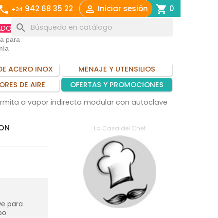
call

shopping_cart
942 68 35 22
Iniciar sesión
0
+34
search
ADO
ia para
mía
DE ACERO INOX
MENAJE Y UTENSILIOS
ORES DE AIRE
OFERTAS Y PROMOCIONES
rmita a vapor indirecta modular con autoclave
CON
La Casa del Chef
ve para
po.