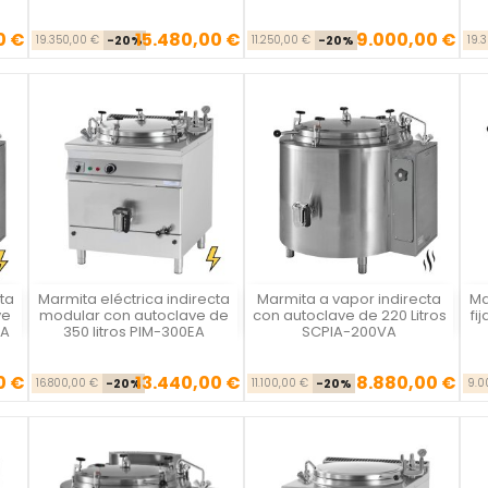
0 €
15.480,00 €
9.000,00 €
se
ecio
Precio base
Precio
Precio base
Precio
19.350,00 €
-20%
11.250,00 €
-20%
19.
ta
Marmita eléctrica indirecta
Marmita a vapor indirecta
Ma
Vista rápida
Vista rápida



ve
modular con autoclave de
con autoclave de 220 Litros
fi
EA
350 litros PIM-300EA
SCPIA-200VA
0 €
13.440,00 €
8.880,00 €
se
ecio
Precio base
Precio
Precio base
Precio
16.800,00 €
-20%
11.100,00 €
-20%
9.0