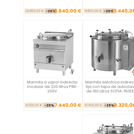
16.640,00 €
13.440,0
Precio base
Precio
Precio ba
Pr
20.800,00 €
-20%
16.800,00 €
-20%
Marmita a vapor indirecta
Marmita eléctrica indirec
Vista rápida
Vista rápida

modular de 220 litros PIM-
fija con tapa de autocla
200V
de 160 Litros SCPIA-150E
7.440,00 €
8.320,0
Precio base
Precio
Precio ba
Pr
9.300,00 €
-20%
10.400,00 €
-20%