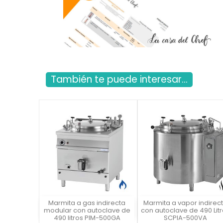
También te puede interesar...
Marmita a gas indirecta
Marmita a vapor indirec
Vista rápida
Vista rápida

modular con autoclave de
con autoclave de 490 Lit
490 litros PIM-500GA
SCPIA-500VA