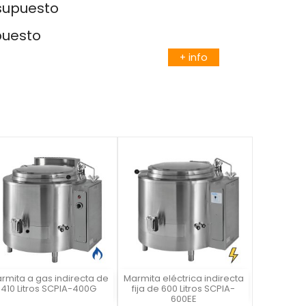
esupuesto
puesto
+ info
rmita a gas indirecta de
Marmita eléctrica indirecta
Vista rápida
Vista rápida


410 Litros SCPIA-400G
fija de 600 Litros SCPIA-
600EE