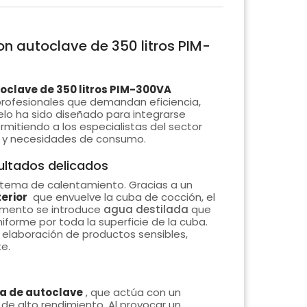
n autoclave de 350 litros PIM-
oclave de 350 litros PIM-300VA
 profesionales que demandan eficiencia,
elo ha sido diseñado para integrarse
mitiendo a los especialistas del sector
io y necesidades de consumo.
ultados delicados
stema de calentamiento. Gracias a un
erior
que envuelve la cuba de cocción, el
timento se introduce
agua destilada
que
iforme por toda la superficie de la cuba.
a elaboración de productos sensibles,
e.
a de autoclave
, que actúa con un
a de alto rendimiento. Al provocar un