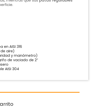
as, mientras que sus
patas regulables
erficie.
a en AISI 316
de aire)
guridad y manómetro)
rifo de vaciado de 2”
asero
le AISI 304
arrito