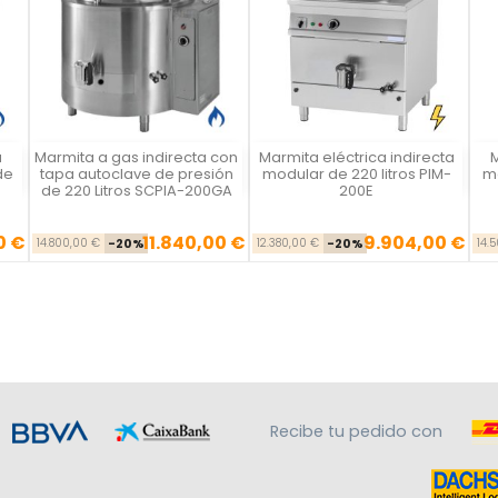
a
Marmita a gas indirecta con
Marmita eléctrica indirecta
M
Vista rápida
Vista rápida



de
tapa autoclave de presión
modular de 220 litros PIM-
mo
de 220 Litros SCPIA-200GA
200E
0 €
11.840,00 €
9.904,00 €
se
ecio
Precio base
Precio
Precio base
Precio
14.800,00 €
-20%
12.380,00 €
-20%
14.
Recibe tu pedido con