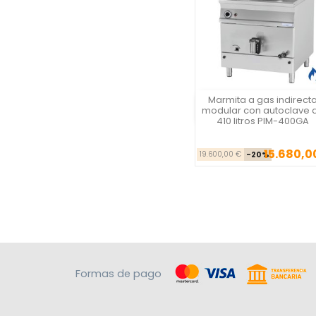
Marmita a gas indirect
Vista rápida
modular con autoclave 
410 litros PIM-400GA
15.680,0
Precio ba
Pr
19.600,00 €
-20%
Formas de pago