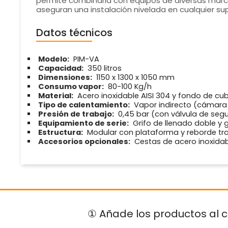
permite combinarla con equipos de diversas marc
aseguran una instalación nivelada en cualquier sup
Datos técnicos
Modelo:
PIM-VA
Capacidad:
350 litros
Dimensiones:
1150 x 1300 x 1050 mm
Consumo vapor:
80-100 Kg/h
Material:
Acero inoxidable AISI 304 y fondo de cub
Tipo de calentamiento:
Vapor indirecto (cámara 
Presión de trabajo:
0,45 bar (con válvula de se
Equipamiento de serie:
Grifo de llenado doble y g
Estructura:
Modular con plataforma y reborde tr
Accesorios opcionales:
Cestas de acero inoxidab
① Añade los productos al c