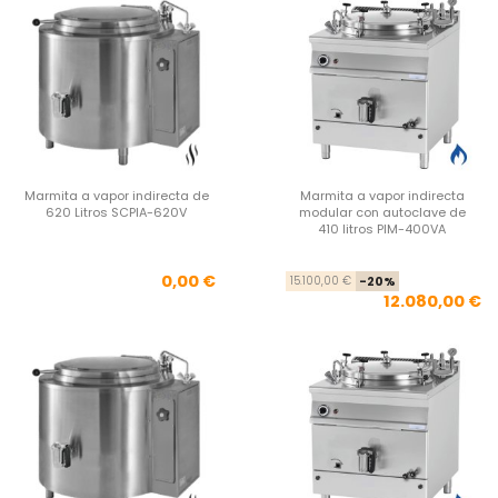
Marmita a vapor indirecta de
Marmita a vapor indirecta
620 Litros SCPIA-620V
modular con autoclave de
410 litros PIM-400VA
Precio
Pre
Pre
0,00 €
15.100,00 €
-20%
12.080,00 €