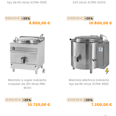
fija de 55 Litros SCPIA-55EE
220 Litros SCPIA-200G
Precio base
Precio
Pre
Pre
8.500,00 €
-20%
13.500,00 €
-20%
6.800,00 €
10.800,00 €
Marmita a vapor indirecta
Marmita eléctrica indirecta
modular de 410 litros PIM-
fija de 85 Litros SCPIA-85EE
400V
Precio base
Precio
Pre
Pre
13.400,00 €
-20%
9.000,00 €
-20%
10.720,00 €
7.200,00 €