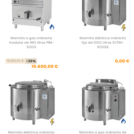
Marmita a gas indirecta
Marmita eléctrica indirecta
modular de 490 litros PIM-
fija de 1000 Litros SCPIA-
500G
1000EE
Precio base
Precio
Pre
0,00 €
19.250,00 €
-20%
15.400,00 €
Marmita eléctrica indirecta
Marmita a gas indirecta de