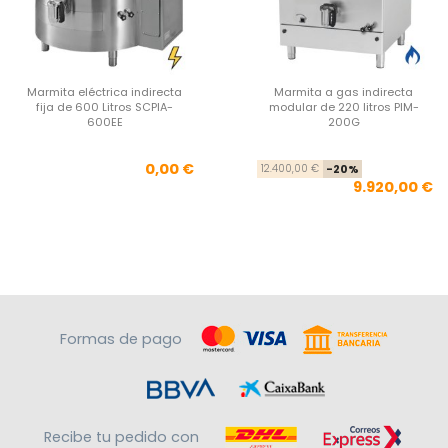
Marmita eléctrica indirecta
Marmita a gas indirecta
fija de 600 Litros SCPIA-
modular de 220 litros PIM-
600EE
200G
Precio
Pre
Pre
0,00 €
12.400,00 €
-20%
9.920,00 €
Formas de pago
Recibe tu pedido con