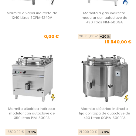
Marmita a vapor indirecta de
Marmita a gas indirecta
1240 Litros SCPIA-1240V
modular con autoclave de
490 litros PIM-500GA
Precio
Pre
Pre
0,00 €
20.800,00 €
-20%
16.640,00 €
Marmita eléctrica indirecta
Marmita eléctrica indirecta
modular con autoclave de
fija con tapa de autoclave de
350 litros PIM-300EA
490 Litros SCPIA-500EEA
Precio base
Precio
Pre
Pre
16.800,00 €
-20%
21.000,00 €
-20%